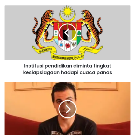
I
n
s
t
i
t
u
s
i
Institusi pendidikan diminta tingkat
p
kesiapsiagaan hadapi cuaca panas
e
n
d
N
i
e
d
g
i
e
k
r
a
i
n
S
d
e
i