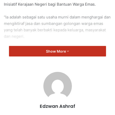
Inisiatif Kerajaan Negeri bagi Bantuan Warga Emas.
“Ia adalah sebagai satu usaha murni dalam menghargai dan
mengiktiraf jasa dan sumbangan golongan warga emas
yang telah banyak berbakti kepada keluarga, masyarakat
dan negeri.
“Semoga bantuan ini dapat meringankan beban serta
Show More
membawa keceriaan kepada para penerima,” kata
Veerapan.
Repah
Veerapan
Edzwan Ashraf