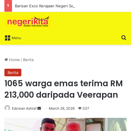
Barisan Exco Kerajaan Negeri Sembilan Yang Baharu Dijangka Angkat Sumpah Di Istana Seri Menanti Esok
S
Menu
Home
/
Berita
Berita
1065 warga emas terima RM
213,000 daripada Veerapan
Edzwan Ashraf
S
March 26, 2026
337
e
n
d