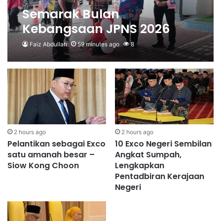
Semarak Bulan
Kebangsaan JPNS 2026
meriah, suntik semangat
Faiz Abdullah
59 minutes ago
8
patriotisme warga
pendidikan
2 hours ago
2 hours ago
Pelantikan sebagai Exco
10 Exco Negeri Sembilan
satu amanah besar –
Angkat Sumpah,
Siow Kong Choon
Lengkapkan
Pentadbiran Kerajaan
Negeri