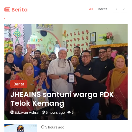
Berita
All
Berita
Previous
Nex
page
pag
Berita
JHEAINS santuni warga PDK
Telok Kemang
Edzwan Ashraf
5 hours ago
5
5 hours ago