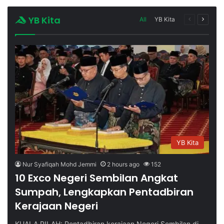
YB Kita
All
YB Kita
Previous
Next
page
page
YB Kita
Nur Syafiqah Mohd Jemmi
2 hours ago
152
10 Exco Negeri Sembilan Angkat
Sumpah, Lengkapkan Pentadbiran
Kerajaan Negeri
KUALA PILAH: Pentadbiran kerajaan Negeri Sembilan di