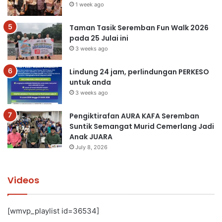
1 week ago
Taman Tasik Seremban Fun Walk 2026
pada 25 Julai ini
3 weeks ago
Lindung 24 jam, perlindungan PERKESO
untuk anda
3 weeks ago
Pengiktirafan AURA KAFA Seremban
Suntik Semangat Murid Cemerlang Jadi
Anak JUARA
July 8, 2026
Videos
[wmvp_playlist id=36534]