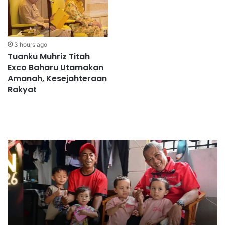
3 hours ago
Tuanku Muhriz Titah
Exco Baharu Utamakan
Amanah, Kesejahteraan
Rakyat
Jenis-
Se
jenis
ba
bantuan
un
untuk
ke
isi
B
rumah
d
B40
M