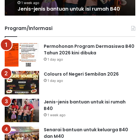
1 week ago
Jenis-jenis bantuan untuk isi rumah B40
Program/Informasi
Permohonan Program Dermasiswa B40
Tahun 2026 kini dibuka
1 day ago
Colours of Negeri Sembilan 2026
1 day ago
Jenis-jenis bantuan untuk isi rumah
B40
1 week ago
Senarai bantuan untuk keluarga B40
dan M40