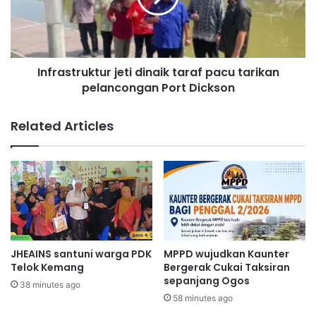
a
s
k
t
e
r
l
u
u
Infrastruktur jeti dinaik taraf pacu tarikan
k
l
pelancongan Port Dickson
t
u
u
s
r
Related Articles
a
j
n
e
p
t
e
i
r
d
l
i
u
n
d
a
i
i
JHEAINS santuni warga PDK
MPPD wujudkan Kaunter
h
k
Telok Kemang
Bergerak Cukai Taksiran
e
t
sepanjang Ogos
38 minutes ago
n
a
58 minutes ago
t
r