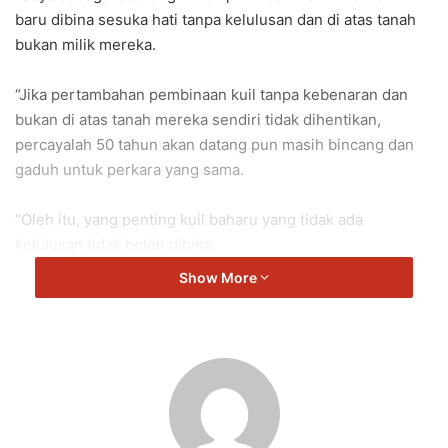
baru dibina sesuka hati tanpa kelulusan dan di atas tanah
bukan milik mereka.
“Jika pertambahan pembinaan kuil tanpa kebenaran dan
bukan di atas tanah mereka sendiri tidak dihentikan,
percayalah 50 tahun akan datang pun masih bincang dan
gaduh untuk perkara yang sama.
“Oleh itu, yang penting kuil baharu yang tidak ada
kelulusan tidak boleh dibina.
Show More
“Pada masa sama ada juga kuil yang wujud di tanah-tanah
estet di mana kuil itu menjadi tempat sembahyang untuk
masyarakat Hindu pada ketika itu dan apabila
pembangunan dilakukan tanpa penyelesaian kepada status
kuil tersebut, menyebabkan hari ini masih ada kuil yang isu
tanahnya tidak ada penyelesaian,” kata Arul Kumar.