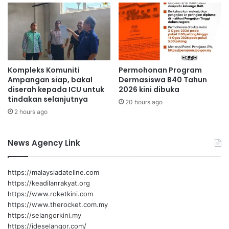
i
a
k
f
a
p
n
a
s
c
e
u
g
Kompleks Komuniti
Permohonan Program
t
Ampangan siap, bakal
Dermasiswa B40 Tahun
e
a
diserah kepada ICU untuk
2026 kini dibuka
r
r
tindakan selanjutnya
a
i
20 hours ago
:
2 hours ago
k
A
a
R
n
News Agency Link
U
p
L
e
K
l
https://malaysiadateline.com
U
a
https://keadilanrakyat.org
M
n
https://www.roketkini.com
A
c
https://www.therocket.com.my
R
o
https://selangorkini.my
n
https://ideselangor.com/