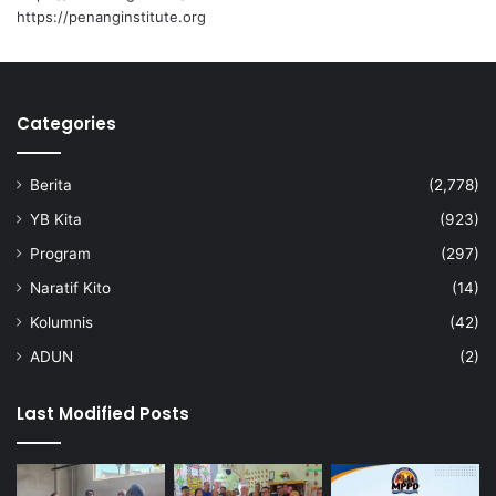
g
https://penanginstitute.org
a
n
P
o
r
Categories
t
D
Berita
(2,778)
i
c
YB Kita
(923)
k
Program
(297)
s
o
Naratif Kito
(14)
n
Kolumnis
(42)
ADUN
(2)
Last Modified Posts