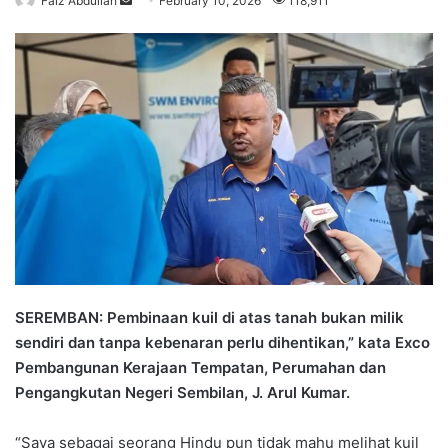
Faiz Abdullah
S
February 10, 2026
118,911
e
n
d
a
n
e
m
a
i
l
SEREMBAN: Pembinaan kuil di atas tanah bukan milik
sendiri dan tanpa kebenaran perlu dihentikan,” kata Exco
Pembangunan Kerajaan Tempatan, Perumahan dan
Pengangkutan Negeri Sembilan, J. Arul Kumar.
“Saya sebagai seorang Hindu pun tidak mahu melihat kuil