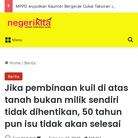
MPPD wujudkan Kaunter Bergerak Cukai Taksiran sepanjang Ogos
S
Menu
Home
/
Berita
Berita
Jika pembinaan kuil di atas
tanah bukan milik sendiri
tidak dihentikan, 50 tahun
pun isu tidak akan selesai