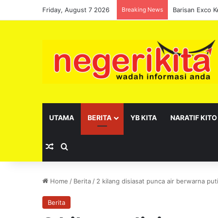
Friday, August 7 2026
Breaking News
UTAMA
BERITA
YB KITA
NARATIF KITO
Random Article
Search for
Home
/
Berita
/
2 kilang disiasat punca air berwarna put
Berita