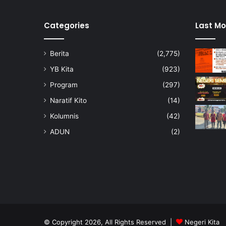
n
b
e
Categories
Last Mo
r
j
Berita
(2,775)
u
m
YB Kita
(923)
l
Program
(297)
a
h
Naratif Kito
(14)
R
Kolumnis
(42)
M
1
ADUN
(2)
0
8
,
0
0
0
k
e
© Copyright 2026, All Rights Reserved |
Negeri Kita
p