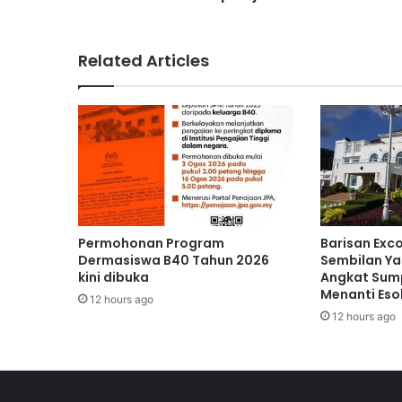
a
n
t
Related Articles
u
a
n
A
w
a
l
P
e
r
Permohonan Program
Barisan Exc
s
Dermasiswa B40 Tahun 2026
Sembilan Ya
e
kini dibuka
Angkat Sump
k
Menanti Eso
12 hours ago
o
12 hours ago
l
a
h
a