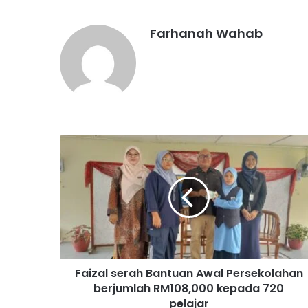
Farhanah Wahab
F
a
i
z
a
l
s
e
r
Faizal serah Bantuan Awal Persekolahan
a
berjumlah RM108,000 kepada 720
h
B
pelajar