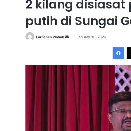
2 kilang disiasa
putih di Sungai 
Farhanah Wahab
S
January 30, 2026
e
Facebook
n
d
a
n
e
m
a
i
l