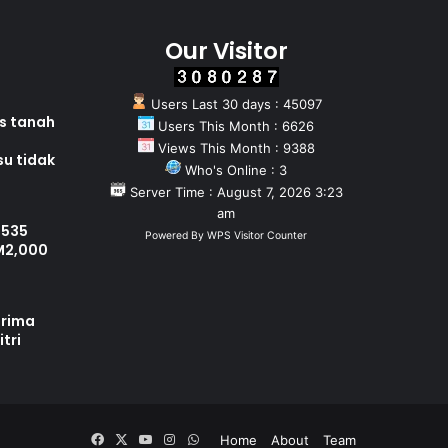
Our Visitor
Users Last 30 days : 45097
as tanah
Users This Month : 6626
Views This Month : 9388
su tidak
Who's Online : 3
Server Time : August 7, 2026 3:23
am
 535
Powered By
WPS Visitor Counter
M2,000
erima
tri
Facebook
X
YouTube
Instagram
WhatsApp
Home
About
Team