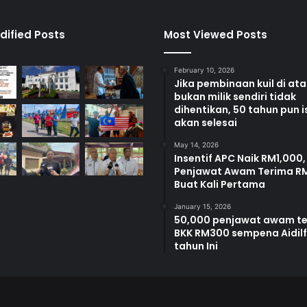
e
r
J
dified Posts
Most Viewed Posts
a
l
February 10, 2026
a
Jika pembinaan kuil di at
n
bukan milik sendiri tidak
L
dihentikan, 50 tahun pun i
a
akan selesai
b
May 14, 2026
u
Insentif APC Naik RM1,000,
t
Penjawat Awam Terima R
e
Buat Kali Pertama
l
a
January 15, 2026
h
50,000 penjawat awam t
BKK RM300 sempena Aidilfi
b
tahun Ini
e
r
m
u
l