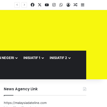
Facebook
X
YouTube
Instagram
WhatsApp
Log In
Random Article
Sidebar
Barisan Exco Kerajaan Negeri Sembilan Yang Baharu Dijangka Angkat Sumpah Di Istana Seri Menanti Esok
N NEGERI
INISIATIF 1
INISIATIF 2
News Agency Link
https://malaysiadateline.com