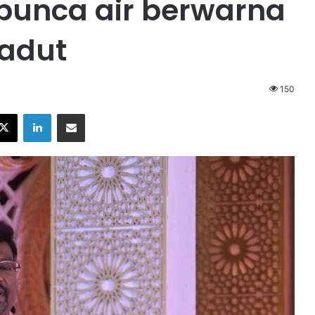
t punca air berwarna
Gadut
150
X
LinkedIn
Share via Email