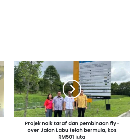
P
r
o
j
e
k
n
a
i
Projek naik taraf dan pembinaan fly-
k
over Jalan Labu telah bermula, kos
t
a
RM501 juta