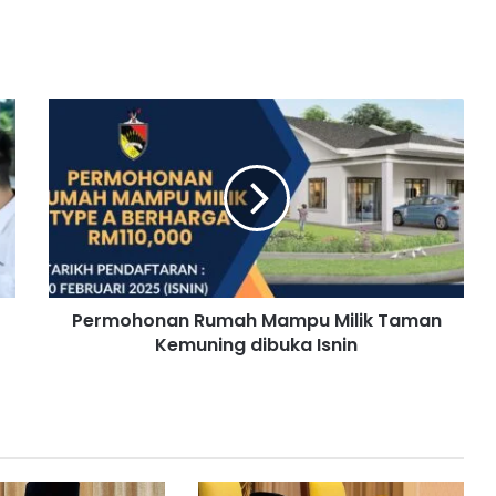
P
e
r
m
o
h
o
n
a
Permohonan Rumah Mampu Milik Taman
n
Kemuning dibuka Isnin
R
u
m
a
h
M
a