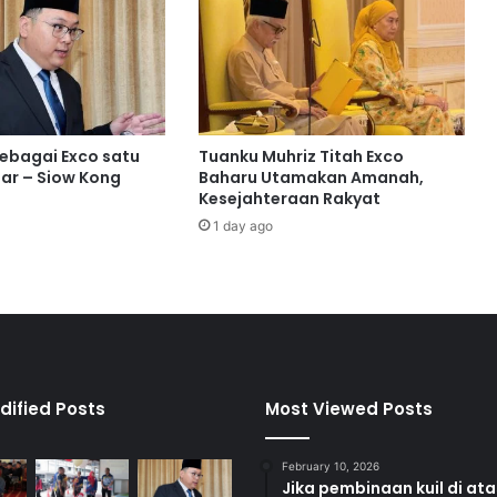
m
p
u
M
i
l
i
sebagai Exco satu
Tuanku Muhriz Titah Exco
k
ar – Siow Kong
Baharu Utamakan Amanah,
T
Kesejahteraan Rakyat
a
1 day ago
m
a
n
K
e
m
u
n
dified Posts
Most Viewed Posts
i
n
February 10, 2026
g
Jika pembinaan kuil di at