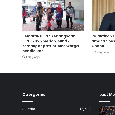
i
d
b
e
r
j
a
Semarak Bulan Kebangsaan
Pelantikan 
y
JPNS 2026 meriah, suntik
amanah bes
a
semangat patriotisme warga
Choon
pendidikan
d
1 day ago
i
1 day ago
t
u
r
u
n
k
a
Categories
Last Mo
n
Berita
(2,782)