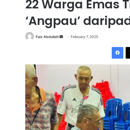
22 Warga Emas T
‘Angpau’ daripad
Faiz Abdullah
S
February 7, 2025
e
Facebook
n
d
a
n
e
m
a
i
l