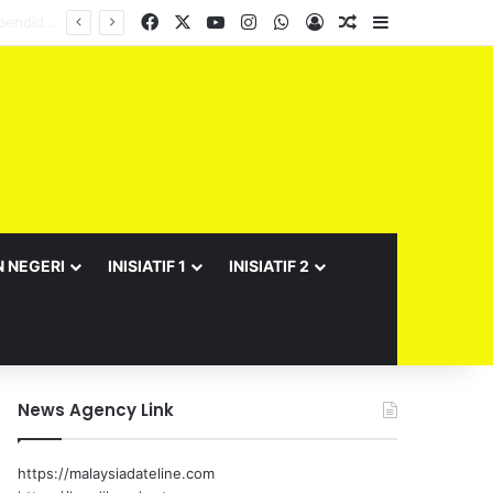
Facebook
X
YouTube
Instagram
WhatsApp
Log In
Random Article
Sidebar
N NEGERI
INISIATIF 1
INISIATIF 2
News Agency Link
https://malaysiadateline.com