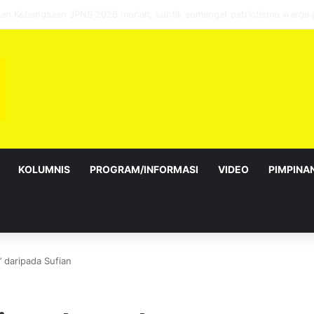
sebagai Exco satu amanah besar – Siow Kong Choon
KOLUMNIS
PROGRAM/INFORMASI
VIDEO
PIMPINA
 daripada Sufian