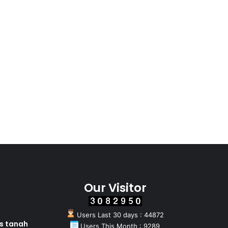
Our Visitor
Users Last 30 days : 44872
as tanah
Users This Month : 9289