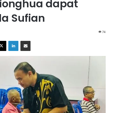
ionghua dapat
a Sufian
74
X
LinkedIn
Share via Email