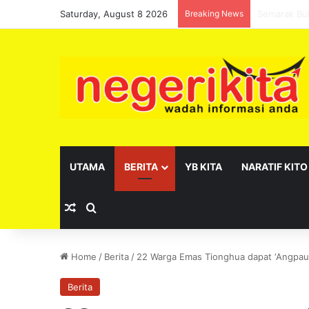
Saturday, August 8 2026
Breaking News
Pelantikan 
UTAMA
BERITA
YB KITA
NARATIF KITO
Random Article
Search for
Home
/
Berita
/
22 Warga Emas Tionghua dapat ‘Angpau’
Berita