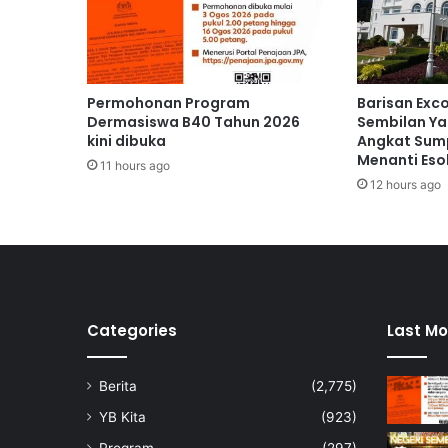
a
n
g
a
n
Permohonan Program
Barisan Exc
b
Dermasiswa B40 Tahun 2026
Sembilan Ya
a
kini dibuka
Angkat Sump
r
Menanti Eso
11 hours ago
a
12 hours ago
n
g
a
n
k
e
p
Categories
Last Mo
e
r
Berita
(2,775)
l
u
YB Kita
(923)
a