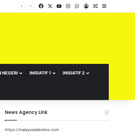
Facebook
X
YouTube
Instagram
WhatsApp
Log In
Random Article
Sidebar
Barisan Exco Kerajaan Negeri Sembilan Yang Baharu Dijangka Angkat Sumpah Di Istana Seri Menanti Esok
N NEGERI
INISIATIF 1
INISIATIF 2
News Agency Link
https://malaysiadateline.com