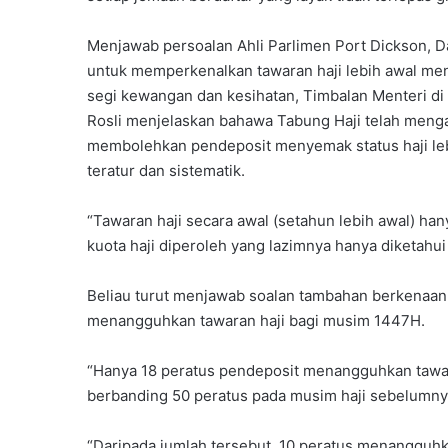
Menjawab persoalan Ahli Parlimen Port Dickson, 
untuk memperkenalkan tawaran haji lebih awal men
segi kewangan dan kesihatan, Timbalan Menteri d
Rosli menjelaskan bahawa Tabung Haji telah mengam
membolehkan pendeposit menyemak status haji leb
teratur dan sistematik.
“Tawaran haji secara awal (setahun lebih awal) ha
kuota haji diperoleh yang lazimnya hanya diketahui
Beliau turut menjawab soalan tambahan berkenaan 
menangguhkan tawaran haji bagi musim 1447H.
“Hanya 18 peratus pendeposit menangguhkan tawar
berbanding 50 peratus pada musim haji sebelumny
“Daripada jumlah tersebut, 10 peratus menangguh