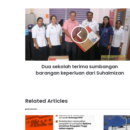
D
u
a
s
e
k
o
l
a
Dua sekolah terima sumbangan
h
barangan keperluan dari Suhaimizan
t
e
r
i
m
Related Articles
a
s
u
m
b