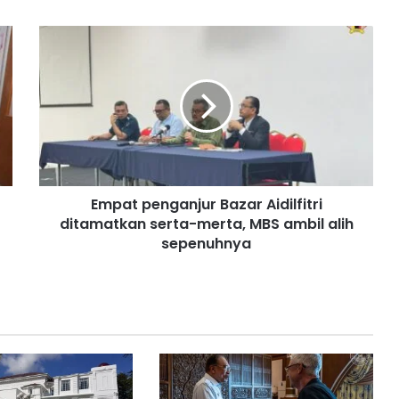
E
m
p
a
t
p
e
n
g
Empat penganjur Bazar Aidilfitri
a
ditamatkan serta-merta, MBS ambil alih
n
j
sepenuhnya
u
r
B
a
z
a
r
A