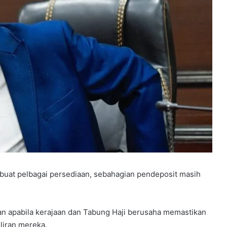
at pelbagai persediaan, sebahagian pendeposit masih
uan apabila kerajaan dan Tabung Haji berusaha memastikan
iliran mereka.