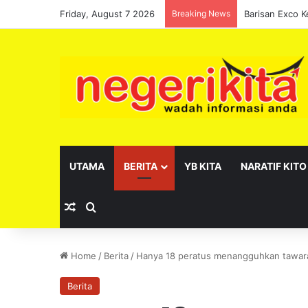
Friday, August 7 2026
Breaking News
UTAMA
BERITA
YB KITA
NARATIF KITO
Random Article
Search for
Home
/
Berita
/
Hanya 18 peratus menangguhkan tawara
Berita