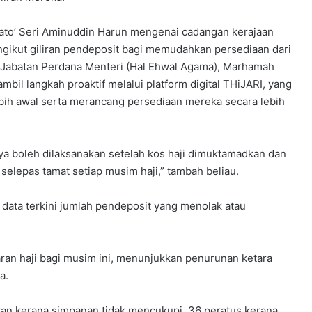
Dato’ Seri Aminuddin Harun mengenai cadangan kerajaan
gikut giliran pendeposit bagi memudahkan persediaan dari
i Jabatan Perdana Menteri (Hal Ehwal Agama), Marhamah
bil langkah proaktif melalui platform digital THiJARI, yang
ih awal serta merancang persediaan mereka secara lebih
nya boleh dilaksanakan setelah kos haji dimuktamadkan dan
 selepas tamat setiap musim haji,” tambah beliau.
data terkini jumlah pendeposit yang menolak atau
an haji bagi musim ini, menunjukkan penurunan ketara
a.
kan kerana simpanan tidak mencukupi, 36 peratus kerana