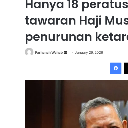
Hanya 18 perat
tawaran Haji Mus
penurunan ketar
Farhanah Wahab
S
January 29, 2026
e
Facebook
n
d
a
n
e
m
a
i
l