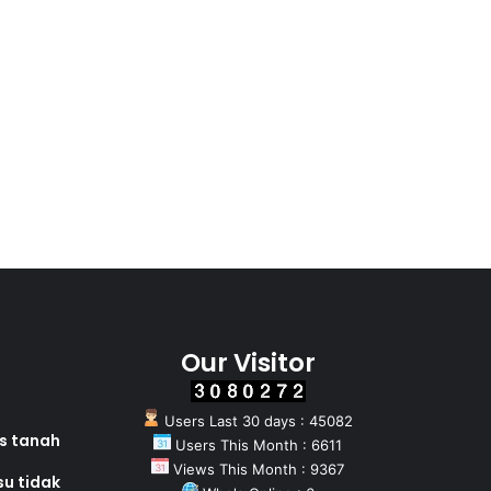
Our Visitor
Users Last 30 days : 45082
as tanah
Users This Month : 6611
Views This Month : 9367
su tidak