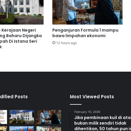
i
d
i
l
f
o Kerajaan Negeri
Penganjuran Formula 1 mampu
i
ng Baharu Dijangka
bawa limpahan ekonomi
t
ah Di Istana Seri
12 hours ago
r
k
i
d
i
t
a
m
a
t
dified Posts
Most Viewed Posts
k
a
February 10, 2026
n
Jika pembinaan kuil di at
s
bukan milik sendiri tidak
e
dihentikan, 50 tahun pun i