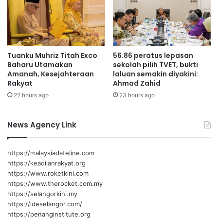
dokumen, enakmen dan pekeliling negeri dengan pantas.
N
N
e
AI bertindak sebagai pembantu penyelidik yang cekap,
g
mempercepatkan penyediaan kertas kerja dan laporan.
e
Tuanku Muhriz Titah Exco
56.86 peratus lepasan
r
Baharu Utamakan
sekolah pilih TVET, bukti
3. Menyokong Pembuatan Dasar Berasaskan Bukti
i
Amanah, Kesejahteraan
laluan semakin diyakini:
S
(Evidence-Based Policy Making):
Rakyat
Ahmad Zahid
e
22 hours ago
23 hours ago
m
Analitik Prediktif: Menggunakan AI untuk menganalisis set
b
data yang yang diuruskan bagi mengenal pasti pola dan
i
News Agency Link
trend. Contohnya, data kutipan cukai negeri untuk meramal
l
hasil negeri pada masa akan datang atau data taburan
a
n
hujan untuk ramal kemungkinan kejadian banjir yang
https://malaysiadateline.com
mungkin berlaku.
https://keadilanrakyat.org
https://www.roketkini.com
https://www.therocket.com.my
Ini membolehkan Kerajaan Negeri membuat dasar yang
https://selangorkini.my
lebih proaktif dan berkesan.
https://ideselangor.com/
https://penanginstitute.org