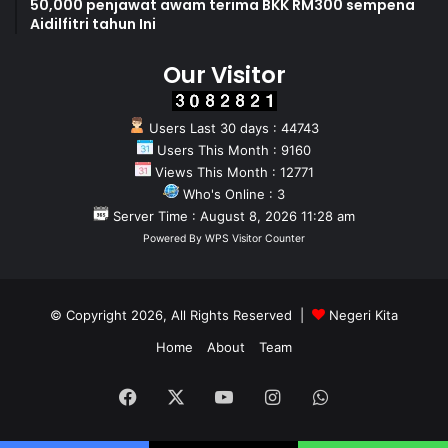
50,000 penjawat awam terima BKK RM300 sempena
dasar, penguatkuasaan undang-undang dan perhubungan
Aidilfitri tahun Ini
diplomatik akan terus diterajui oleh manusia.
Our Visitor
AI hanya akan bertindak sebagai alat bantu untuk
menyediakan analisis dan sokongan data, manakala
Users Last 30 days : 44743
keputusan akhir dan akauntabiliti kekal terletak pada
Users This Month : 9160
penjawat awam dan kepimpinan Kerajaan.
Views This Month : 12771
Who's Online : 3
Perancangan Kerajaan Negeri adalah untuk mengguna
Server Time : August 8, 2026 11:28 am
Powered By
WPS Visitor Counter
pakai AI sebagai rakan strategik dalam tadbir urus dan
penyampaian perkhidmatan.
© Copyright 2026, All Rights Reserved |
Negeri Kita
Visi kerajaan adalah untuk mewujudkan perkhidmatan
awam Negeri Sembilan yang efisien, mengurangkan
Home
About
Team
karenah birokrasi dan berasaskan data di mana penjawat
awam dapat memberi tumpuan kepada tugas bernilai tinggi
Facebook
X
YouTube
Instagram
WhatsApp
yang memberi impak langsung kepada kesejahteraan
rakyat.