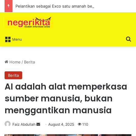
Pelantikan sebagai Exco satu amanah besar – Siow Kong Choon
S
Menu
Home
/
Berita
Berita
AI adalah alat memperkasa
sumber manusia, bukan
menggantikan manusia
Faiz Abdullah
S
August 4, 2025
110
e