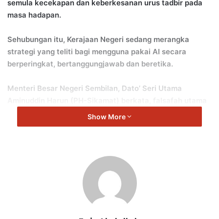
semula kecekapan dan keberkesanan urus tadbir pada
masa hadapan.
Sehubungan itu, Kerajaan Negeri sedang merangka
strategi yang teliti bagi mengguna pakai AI secara
berperingkat, bertanggungjawab dan beretika.
Menteri Besar Negeri Sembilan, Dato’ Seri Utama
Aminuddin Harun (PH-Sikamat) berkata, falsafah utama
Kerajaan Negeri dalam pelaksanaan AI adalah jelas: AI
Show More
adalah alat untuk memperkasa manusia dan bukan untuk
menggantikannya.
“Strategi ini dibangunkan berdasarkan prinsip sinergi
antara kehebatan teknologi AI dengan kebijaksanaan,
empati dan daya fikir kritis yang dimiliki oleh anggota
perkhidmatan awam.