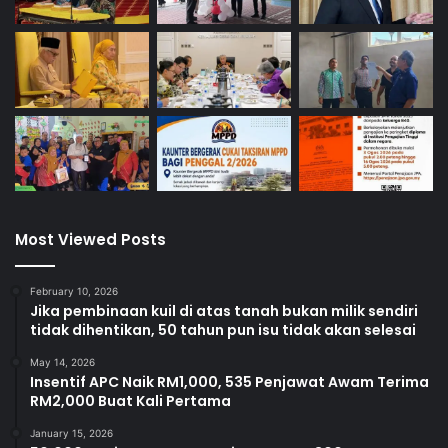
o Tadbir Urus dan Pengawasan Etika untuk memastikan
sistem AI berfungsi dengan adil dan saksama.
Kerajaan Negeri turut melaksanakan program peningkatan
kemahiran (Reskilling & Upskilling) secara berterusan
untuk melengkapkan penjawat awam dengan kemahiran
digital yang relevan.
Latihan ini merangkumi literasi data, penggunaan
Most Viewed Posts
tools/alatan AI untuk memudahkan kerja harian seperti
Canva Graphic Editor, Google Gemini AI, Suno AI Music
Maker serta penerapan etika digital.
February 10, 2026
Jika pembinaan kuil di atas tanah bukan milik sendiri
tidak dihentikan, 50 tahun pun isu tidak akan selesai
Matlamatnya bukan untuk menjadikan setiap penjawat
awam sebagai pakar AI, tetapi pengguna teknologi yang
May 14, 2026
Insentif APC Naik RM1,000, 535 Penjawat Awam Terima
bijak dan efisien dalam melaksanakan tugas harian
RM2,000 Buat Kali Pertama
January 15, 2026
Fungsi teras perkhidmatan awam seperti penggubalan