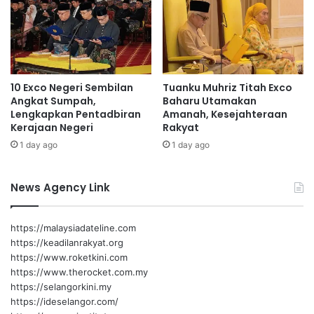
t
b
a
u
n
k
m
u
a
d
s
10 Exco Negeri Sembilan
Tuanku Muhriz Titah Exco
a
y
Angkat Sumpah,
Baharu Utamakan
l
a
Lengkapkan Pentadbiran
Amanah, Kesejahteraan
a
r
Kerajaan Negeri
Rakyat
m
a
1 day ago
1 day ago
t
k
a
a
l
t
News Agency Link
i
L
a
i
n
n
https://malaysiadateline.com
g
https://keadilanrakyat.org
g
https://www.roketkini.com
i
https://www.therocket.com.my
https://selangorkini.my
https://ideselangor.com/