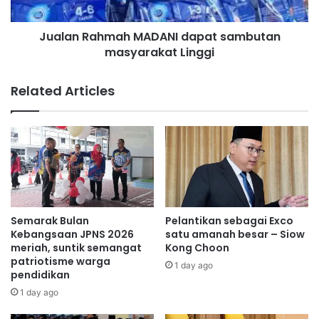
e
a
m
h
b
Jualan Rahmah MADANI dapat sambutan
m
i
masyarakat Linggi
a
l
h
a
M
Related Articles
n
A
y
D
a
A
n
N
g
I
p
d
e
a
r
p
t
a
Semarak Bulan
Pelantikan sebagai Exco
a
t
Kebangsaan JPNS 2026
satu amanah besar – Siow
m
s
meriah, suntik semangat
Kong Choon
a
patriotisme warga
a
1 day ago
pendidikan
j
m
u
b
1 day ago
a
u
l