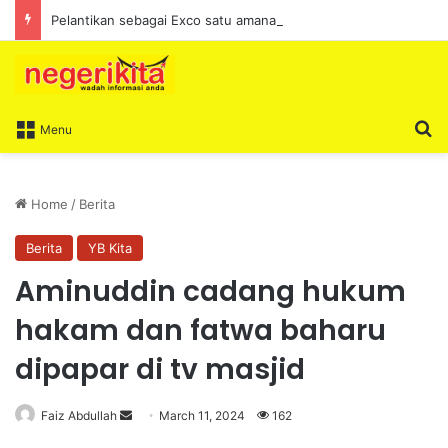
Pelantikan sebagai Exco satu amanah besar – Siow Kong Choon
S
Menu
Home
/
Berita
Berita
YB Kita
Aminuddin cadang hukum
hakam dan fatwa baharu
dipapar di tv masjid
Faiz Abdullah
S
March 11, 2024
162
e