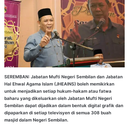
n
d
a
n
e
m
a
i
l
SEREMBAN: Jabatan Mufti Negeri Sembilan dan Jabatan
Hal Ehwal Agama Islam (JHEAINS) boleh memikirkan
untuk menjadikan setiap hukum-hakam atau fatwa
baharu yang dikeluarkan oleh Jabatan Mufti Negeri
Sembilan dapat dijadikan dalam bentuk digital grafik dan
dipaparkan di setiap televisyen di semua 308 buah
masjid dalam Negeri Sembilan.