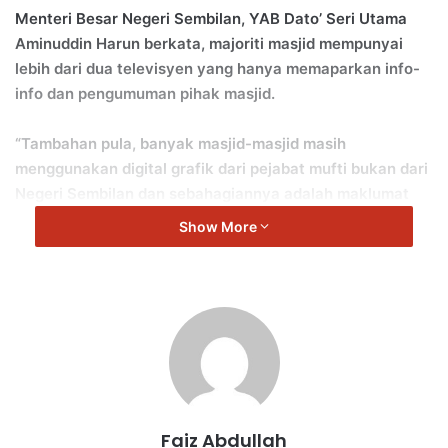
Menteri Besar Negeri Sembilan, YAB Dato’ Seri Utama
Aminuddin Harun berkata, majoriti masjid mempunyai
lebih dari dua televisyen yang hanya memaparkan info-
info dan pengumuman pihak masjid.
“Tambahan pula, banyak masjid-masjid masih
menggunakan digital grafik dari pejabat mufti bukan dari
Negeri Sembilan dan sebahagiannya adalah maklumat
dari negara Indonesia.
Show More
“Saya harapkan usaha ini dapat dimulakan dari Jabatan
Mufti dan diselaraskan dengan JHEAINS.
“Ini termasuk maklumat berkaitan fatwa-fatwa baharu
yang dikeluarkan oleh Jabatan Mufti sendiri.
“Hal ini secara tidak langsung dapat menyediakan
Faiz Abdullah
maklumat yang tepat untuk rujukan setiap umat Islam di