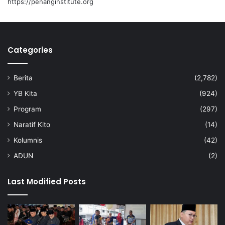
https://penanginstitute.org
Categories
Berita
(2,782)
YB Kita
(924)
Program
(297)
Naratif Kito
(14)
Kolumnis
(42)
ADUN
(2)
Last Modified Posts