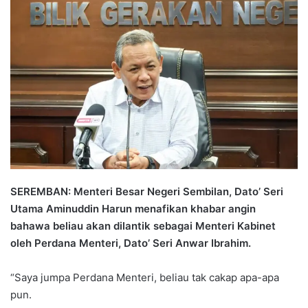
n
d
a
n
e
m
a
i
l
SEREMBAN: Menteri Besar Negeri Sembilan, Dato’ Seri
Utama Aminuddin Harun menafikan khabar angin
bahawa beliau akan dilantik sebagai Menteri Kabinet
oleh Perdana Menteri, Dato’ Seri Anwar Ibrahim.
“Saya jumpa Perdana Menteri, beliau tak cakap apa-apa
pun.