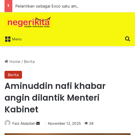
Pelantikan sebagai Exco satu amanah besar – Siow Kong Choon
S
Menu
Home
/
Berita
Berita
Aminuddin nafi khabar
angin dilantik Menteri
Kabinet
Faiz Abdullah
S
November 12, 2025
38
e