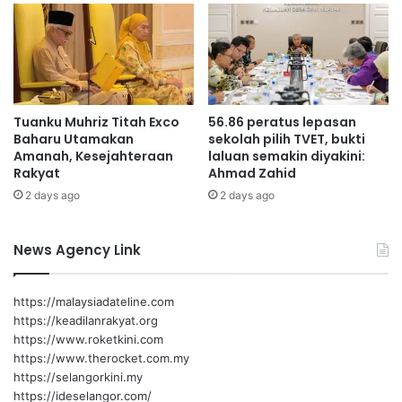
a
h
n
m
d
a
i
h
P
K
a
a
Tuanku Muhriz Titah Exco
56.86 peratus lepasan
r
m
Baharu Utamakan
sekolah pilih TVET, bukti
c
p
Amanah, Kesejahteraan
laluan semakin diyakini:
e
u
Rakyat
Ahmad Zahid
l
n
2 days ago
2 days ago
C
g
,
O
M
r
News Agency Link
V
a
V
n
2
g
https://malaysiadateline.com
.
A
https://keadilanrakyat.org
0
s
https://www.roketkini.com
l
https://www.therocket.com.my
i
https://selangorkini.my
A
https://ideselangor.com/