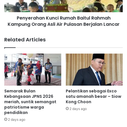
a
h
n
a
g
Penyerahan Kunci Rumah Baitul Rahmah
n
k
Kampung Orang Asli Air Pulasan Berjalan Lancar
K
i
u
n
n
Related Articles
k
c
e
i
p
R
a
u
d
m
a
a
p
h
e
B
m
a
Semarak Bulan
Pelantikan sebagai Exco
b
i
Kebangsaan JPNS 2026
satu amanah besar – Siow
a
t
meriah, suntik semangat
Kong Choon
n
patriotisme warga
u
2 days ago
pendidikan
g
l
u
R
2 days ago
n
a