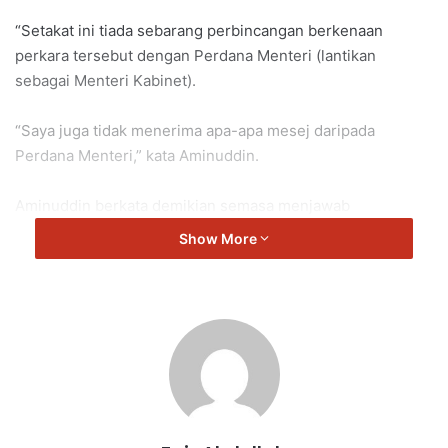
“Setakat ini tiada sebarang perbincangan berkenaan
perkara tersebut dengan Perdana Menteri (lantikan
sebagai Menteri Kabinet).
“Saya juga tidak menerima apa-apa mesej daripada
Perdana Menteri,” kata Aminuddin.
Aminuddin berkata demikian semasa menjawab
pertanyaan wartawan di Sidang Media Pasca Mesyuarat
Show More
Exco di Wisma Negeri.
Sejak beberapa hari yang lepas, media membuat
spekulasi tentang rombakan kabinet yang dijangka
diumumkan oleh Anwar pada awal Disember ini.
Ini berikutan akan ada empat kekosongan jawatan
Menteri Kabinet selepas 2 Disember ini, apabila tempoh