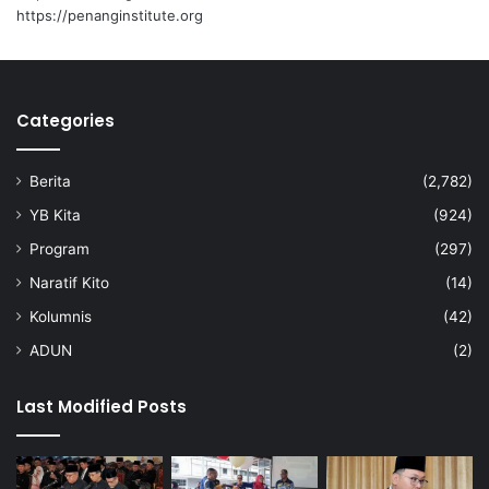
i
https://penanginstitute.org
r
P
u
l
Categories
a
s
a
Berita
(2,782)
n
B
YB Kita
(924)
e
Program
(297)
r
j
Naratif Kito
(14)
a
Kolumnis
(42)
l
a
ADUN
(2)
n
L
Last Modified Posts
a
n
c
a