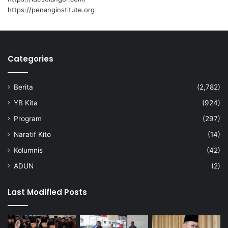
https://penanginstitute.org
Categories
Berita
(2,782)
YB Kita
(924)
Program
(297)
Naratif Kito
(14)
Kolumnis
(42)
ADUN
(2)
Last Modified Posts