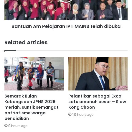
l
a
a
n
m
A
d
m
a
Bantuan Am Pelajaran IPT MAINS telah dibuka
P
n
e
b
l
Related Articles
u
a
k
j
a
a
n
r
I
a
s
n
l
I
a
P
m
T
Semarak Bulan
Pelantikan sebagai Exco
m
M
Kebangsaan JPNS 2026
satu amanah besar – Siow
e
A
meriah, suntik semangat
Kong Choon
n
patriotisme warga
I
10 hours ago
pendidikan
c
N
u
S
9 hours ago
k
t