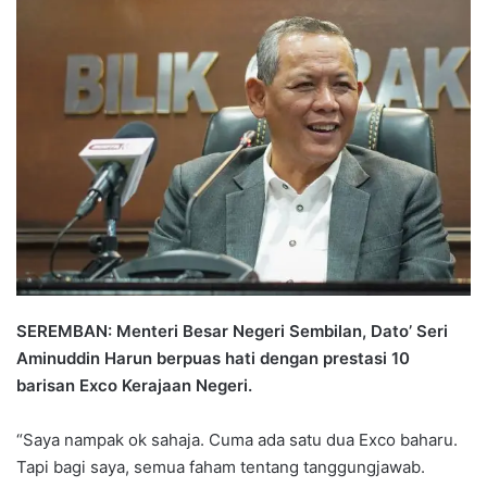
n
d
a
n
e
m
a
i
l
SEREMBAN: Menteri Besar Negeri Sembilan, Dato’ Seri
Aminuddin Harun berpuas hati dengan prestasi 10
barisan Exco Kerajaan Negeri.
“Saya nampak ok sahaja. Cuma ada satu dua Exco baharu.
Tapi bagi saya, semua faham tentang tanggungjawab.