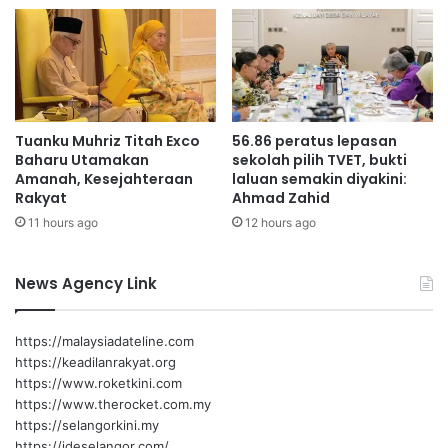
u
e
p
l
i
a
d
h
i
d
N
i
Tuanku Muhriz Titah Exco
56.86 peratus lepasan
e
b
Baharu Utamakan
sekolah pilih TVET, bukti
g
u
Amanah, Kesejahteraan
laluan semakin diyakini:
e
k
Rakyat
Ahmad Zahid
r
a
11 hours ago
12 hours ago
i
S
e
News Agency Link
m
b
i
https://malaysiadateline.com
l
https://keadilanrakyat.org
a
https://www.roketkini.com
n
https://www.therocket.com.my
https://selangorkini.my
https://ideselangor.com/