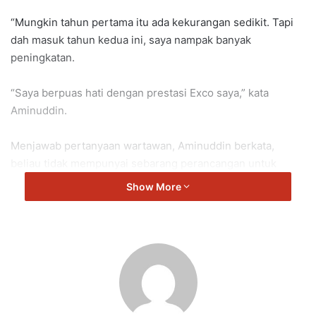
“Mungkin tahun pertama itu ada kekurangan sedikit. Tapi
dah masuk tahun kedua ini, saya nampak banyak
peningkatan.
“Saya berpuas hati dengan prestasi Exco saya,” kata
Aminuddin.
Menjawab pertanyaan wartawan, Aminuddin berkata,
beliau tidak mempunyai sebarang perancangan untuk
membuat rombakan barisan Exco seperti mana dilakukan
Show More
oleh beberapa negeri lain.
“Kalau kita tukar selalu pun, Exco itu tak boleh merancang.
“Jadi, saya rasa biar dia teruskan.
“Cuma teguran-teguran itu, kadang-kadang saya