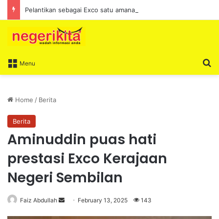
Pelantikan sebagai Exco satu amanah besar – Siow Kong Choon
S
Menu
Home
/
Berita
Berita
Aminuddin puas hati
prestasi Exco Kerajaan
Negeri Sembilan
Faiz Abdullah
S
February 13, 2025
143
e