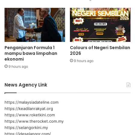
s
T
i
u
s
n
u
k
m
u
b
S
a
y
Penganjuran Formula 1
Colours of Negeri Sembilan
n
e
mampu bawa limpahan
2026
g
d
ekonomi
a
9 hours ago
S
n
9 hours ago
y
k
a
e
a
News Agency Link
c
b
e
a
r
n
https://malaysiadateline.com
i
https://keadilanrakyat.org
a
https://www.roketkini.com
a
https://www.therocket.com.my
n
https://selangorkini.my
f
https://ideselangor.com/