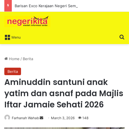
Barisan Exco Kerajaan Negeri Sembilan Yang Baharu Dijangka Angkat Sumpah Di Istana Seri Menanti Esok
S
Menu
Home
/
Berita
Berita
Aminuddin santuni anak
yatim dan asnaf pada Majlis
Iftar Jamaie Sehati 2026
Farhanah Wahab
S
March 3, 2026
148
e