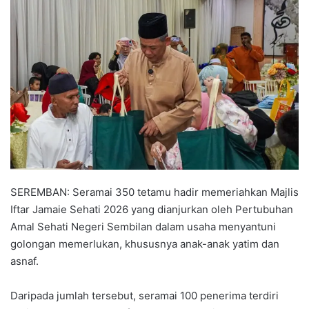
n
d
a
n
e
m
a
i
l
SEREMBAN: Seramai 350 tetamu hadir memeriahkan Majlis
Iftar Jamaie Sehati 2026 yang dianjurkan oleh Pertubuhan
Amal Sehati Negeri Sembilan dalam usaha menyantuni
golongan memerlukan, khususnya anak-anak yatim dan
asnaf.
Daripada jumlah tersebut, seramai 100 penerima terdiri