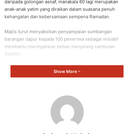
daripada golongan asnaf, manakala 60 lagi merupakan
anak-anak yatim yang diraikan dalam suasana penuh
kehangatan dan kebersamaan sempena Ramadan.
Majlis turut menyaksikan penyampaian sumbangan
barangan dapur kepada 100 penerima sebagai inisiatif
membantu meringankan beban menjelang sambutan
Aidilfitri.
Hadir memeriahkan majlis ialah Menteri Besar Negeri
Show More
Sembilan bersama isteri yang turut beramah mesra serta
menyantuni para tetamu.
Turut hadir, Yang Dipertua Dewan Undangan Negeri
Sembilan, Ibrahim Abd Rahman yang bersama-sama
menyampaikan sumbangan kepada para penerima.
Penganjuran program ini mencerminkan komitmen