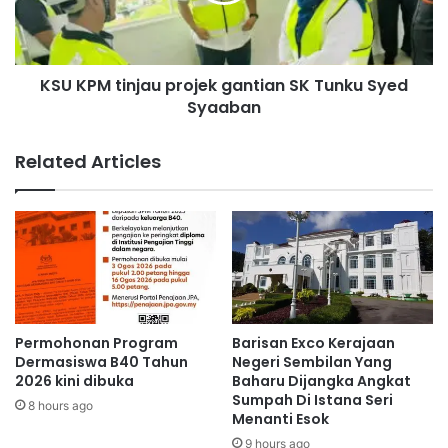
e
t
r
i
u
n
s
KSU KPM tinjau projek gantian SK Tunku Syed
j
t
Syaaban
a
e
u
r
p
Related Articles
p
r
e
o
l
j
i
e
h
k
a
g
r
a
a
n
m
t
Permohonan Program
Barisan Exco Kerajaan
e
i
Dermasiswa B40 Tahun
Negeri Sembilan Yang
n
a
2026 kini dibuka
Baharu Dijangka Angkat
e
Sumpah Di Istana Seri
n
8 hours ago
r
Menanti Esok
S
u
K
9 hours ago