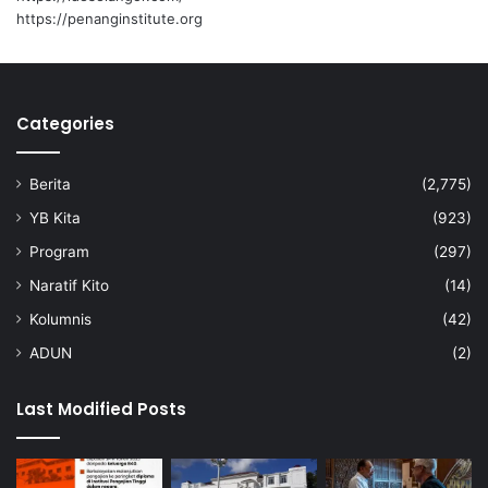
a
https://penanginstitute.org
s
a
3
d
i
Categories
D
U
Berita
(2,775)
N
P
YB Kita
(923)
i
Program
(297)
l
a
Naratif Kito
(14)
h
Kolumnis
(42)
ADUN
(2)
Last Modified Posts