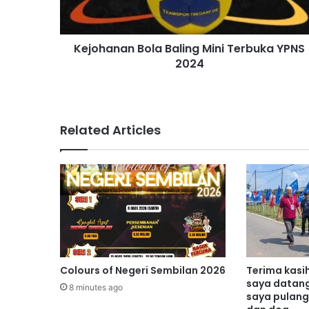
n
a
n
Kejohanan Bola Baling Mini Terbuka YPNS
B
2024
o
l
a
B
a
Related Articles
l
i
n
g
M
i
n
i
T
e
Colours of Negeri Sembilan 2026
Terima kasi
r
saya datan
8 minutes ago
b
saya pulan
u