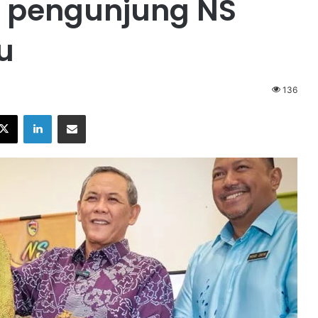
 pengunjung NS
u
136
X
LinkedIn
Share via Email