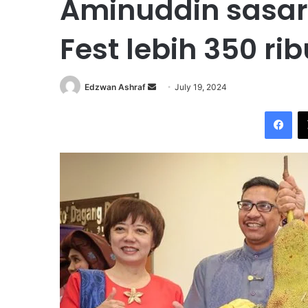
Aminuddin sasar
Fest lebih 350 rib
Edzwan Ashraf
S
July 19, 2024
e
Facebook
n
d
a
n
e
m
a
i
l