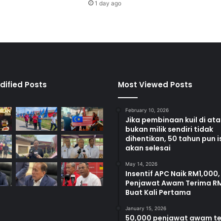
1 day ago
d
a
n
g
A
k
t
a
dified Posts
Most Viewed Posts
P
e
February 10, 2026
n
Jika pembinaan kuil di at
a
bukan milik sendiri tidak
g
dihentikan, 50 tahun pun i
i
akan selesai
h
May 14, 2026
D
Insentif APC Naik RM1,000,
a
Penjawat Awam Terima R
d
Buat Kali Pertama
a
h
January 15, 2026
d
50,000 penjawat awam t