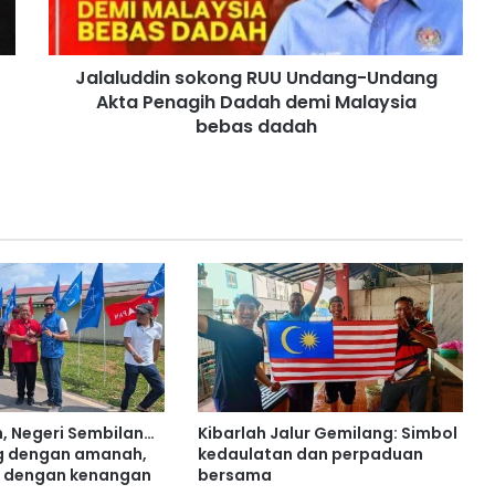
d
d
i
Jalaluddin sokong RUU Undang-Undang
n
Akta Penagih Dadah demi Malaysia
s
o
bebas dadah
k
o
n
g
R
U
U
U
n
d
a
n
g
h, Negeri Sembilan…
Kibarlah Jalur Gemilang: Simbol
-
g dengan amanah,
kedaulatan dan perpaduan
U
g dengan kenangan
bersama
n