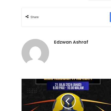
Share
Edzwan Ashraf
K
e
j
o
h
a