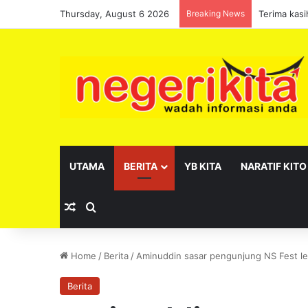
Thursday, August 6 2026
Breaking News
UTAMA
BERITA
YB KITA
NARATIF KITO
Random Article
Search for
Home
/
Berita
/
Aminuddin sasar pengunjung NS Fest le
Berita