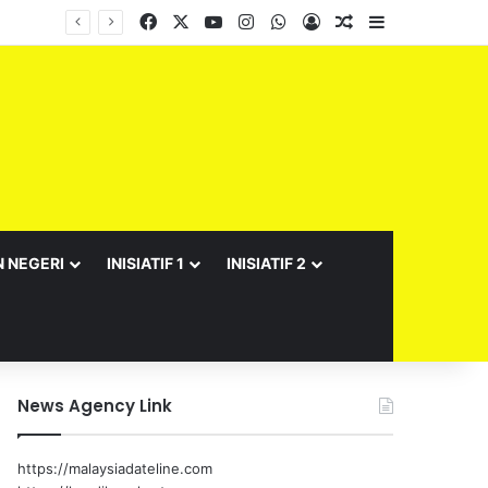
Facebook
X
YouTube
Instagram
WhatsApp
Log In
Random Article
Sidebar
Terima kasih, Negeri Sembilan…saya datang dengan amanah, saya pulang dengan kenangan dan doa
N NEGERI
INISIATIF 1
INISIATIF 2
News Agency Link
https://malaysiadateline.com