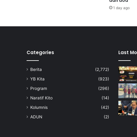
dan doa
k
1 day ago
a
Y
P
N
S
2
0
Categories
Last Mo
2
4
Berita
(2,772)
YB Kita
(923)
Program
(296)
Naratif Kito
(14)
Kolumnis
(42)
ADUN
(2)