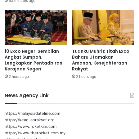
53 minutes ago
i
S
e
r
e
m
b
Aminuddin
10 Exco Negeri Sembilan
Tuanku Muhriz Titah Exco
a
Angkat Sumpah,
Baharu Utamakan
n
Lengkapkan Pentadbiran
Amanah, Kesejahteraan
2
Kerajaan Negeri
Rakyat
,
2 hours ago
2 hours ago
k
o
m
News Agency Link
p
l
e
https://malaysiadateline.com
k
https://keadilanrakyat.org
s
https://www.roketkini.com
s
https://www.therocket.com.my
u