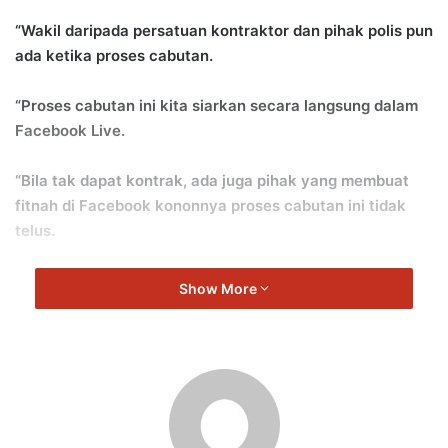
“Wakil daripada persatuan kontraktor dan pihak polis pun
ada ketika proses cabutan.
“Proses cabutan ini kita siarkan secara langsung dalam
Facebook Live.
“Bila tak dapat kontrak, ada juga pihak yang membuat
fitnah di Facebook kononnya proses cabutan ini tidak
telus.
“Kalau tak faham proses cabutan itu, tanya kepada
Show More
persatuan kontraktor. Janganlah buat fitnah,” kata
Aminuddin di Majlis Penyerahan SST Kerja-Kerja MARRIS
Fasa 1 di Dewan Coral Height pada Khamis.