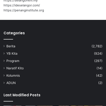
https://selangorkini.my
k
https://ideselangor.com/
a
https://penanginstitute.org
n
T
a
m
Categories
p
i
n
Berita
(2,782)
d
a
YB Kita
(924)
n
Program
(297)
K
u
Naratif Kito
(14)
a
Kolumnis
(42)
l
a
ADUN
(2)
P
i
Last Modified Posts
l
a