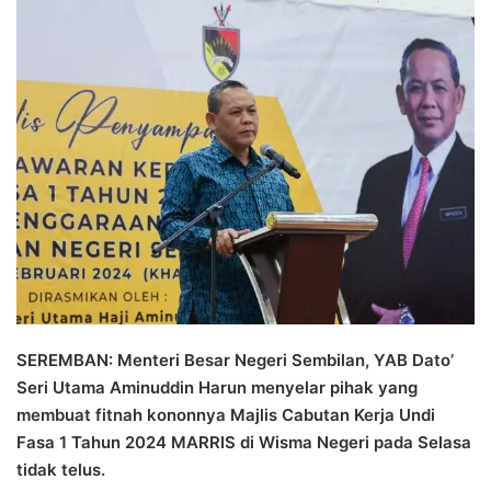
n
d
a
n
e
m
a
i
l
SEREMBAN: Menteri Besar Negeri Sembilan, YAB Dato’
Seri Utama Aminuddin Harun menyelar pihak yang
membuat fitnah kononnya Majlis Cabutan Kerja Undi
Fasa 1 Tahun 2024 MARRIS di Wisma Negeri pada Selasa
tidak telus.