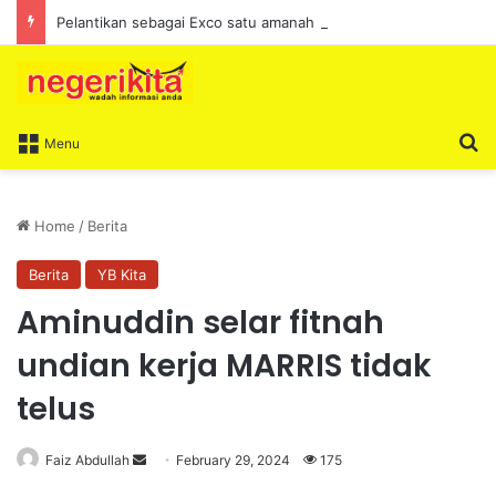
Pelantikan sebagai Exco satu amanah besar – Siow Kong Choon
S
Menu
Home
/
Berita
Berita
YB Kita
Aminuddin selar fitnah
undian kerja MARRIS tidak
telus
Faiz Abdullah
S
February 29, 2024
175
e