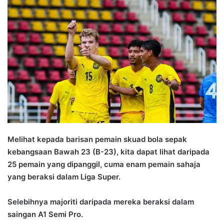
n
d
a
n
e
m
a
i
l
Melihat kepada barisan pemain skuad bola sepak
kebangsaan Bawah 23 (B-23), kita dapat lihat daripada
25 pemain yang dipanggil, cuma enam pemain sahaja
yang beraksi dalam Liga Super.
Selebihnya majoriti daripada mereka beraksi dalam
saingan A1 Semi Pro.