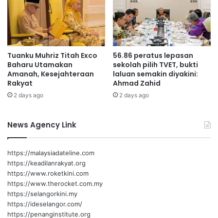
u
s
20
9 Pemain
a
n
21
5 Pemain
H
Tuanku Muhriz Titah Exco
56.86 peratus lepasan
i
Baharu Utamakan
sekolah pilih TVET, bukti
22
9 Pemain
n
Amanah, Kesejahteraan
laluan semakin diyakini:
g
Rakyat
Ahmad Zahid
g
Purata usia pemain = 20.8 Tahun.
2 days ago
2 days ago
a
S
e
News Agency Link
l
a
s
https://malaysiadateline.com
a
https://keadilanrakyat.org
https://www.roketkini.com
https://www.therocket.com.my
https://selangorkini.my
https://ideselangor.com/
https://penanginstitute.org