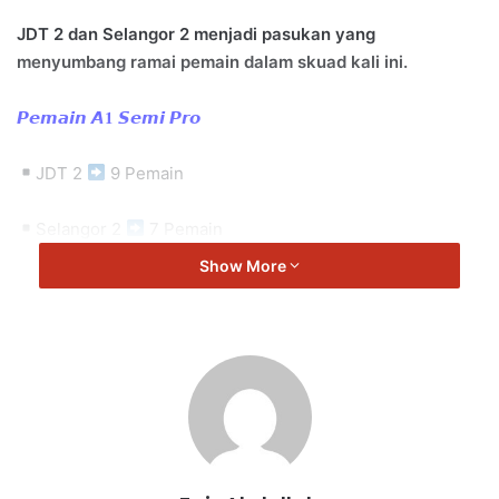
JDT 2 dan Selangor 2 menjadi pasukan yang
menyumbang ramai pemain dalam skuad kali ini.
𝙋𝙚𝙢𝙖𝙞𝙣 𝘼𝟏 𝙎𝙚𝙢𝙞 𝙋𝙧𝙤
JDT 2
9 Pemain
Selangor 2
7 Pemain
Show More
Kedah FA
1 Pemain
UM Damansara
1 Pemain
𝙋𝙚𝙢𝙖𝙞𝙣 𝙋𝙞𝙖𝙡𝙖 𝙋𝙧𝙚𝙨𝙞𝙙𝙚𝙣
Terengganu B20
1 Pemain