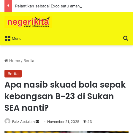
Pelantikan sebagai Exco satu amanah besar – Siow Kong Choon
S
Menu
Home
/
Berita
Berita
Apa nasib skuad bola sepak
kebangsan B-23 di Sukan
SEA nanti?
Faiz Abdullah
S
November 21, 2025
43
e