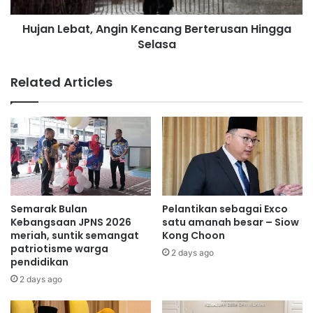
t
a
Ubaidullah Shamsul
586′ Minit
Hujan Lebat, Angin Kencang Berterusan Hingga
i
t
H
Selasa
,
e
A
Haqimi Azim
21′ Minit
b
n
Related Articles
a
g
Syahmi Adib
0′ Minit
t
i
n
Haziq Kutty Abba
489′ Minit
K
e
n
Fergus Tierney
934′ Minit
c
a
Paling Tinggi
Fergus Tierney
n
Semarak Bulan
Pelantikan sebagai Exco
g
Kebangsaan JPNS 2026
satu amanah besar – Siow
Paling Rendah
Syahmi Adib
B
meriah, suntik semangat
Kong Choon
patriotisme warga
e
2 days ago
pendidikan
r
𝙅𝙪𝙡𝙖𝙩 𝙐𝙨𝙞𝙖 𝙋𝙚𝙢𝙖𝙞𝙣
t
2 days ago
e
19 Tahun
2 Pemain
r