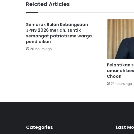
Related Articles
n
g
k
Semarak Bulan Kebangsaan
i
JPNS 2026 meriah, suntik
l
semangat patriotisme warga
b
pendidikan
a
20 hours ago
k
a
t
Pelantikan 
b
amanah bes
a
Choon
h
21 hours ago
a
r
u
a
n
a
k
Categories
Last Mo
m