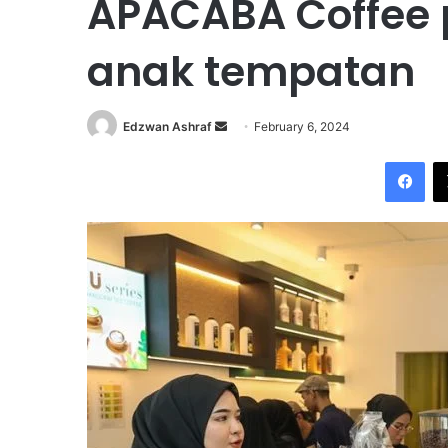
APACABA Coffee 
anak tempatan
Edzwan Ashraf
S
February 6, 2024
e
Facebook
n
d
a
n
e
m
a
i
l