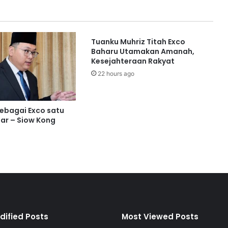
c
e
m
Tuanku Muhriz Titah Exco
a
Baharu Utamakan Amanah,
r
Kesejahteraan Rakyat
d
22 hours ago
u
l
i
b
sebagai Exco satu
e
ar – Siow Kong
r
a
n
g
k
a
t
k
e
dified Posts
Most Viewed Posts
l