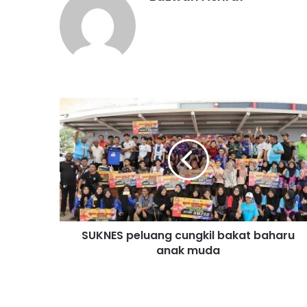
S
U
K
N
E
S
p
e
l
SUKNES peluang cungkil bakat baharu
u
anak muda
a
n
g
c
u