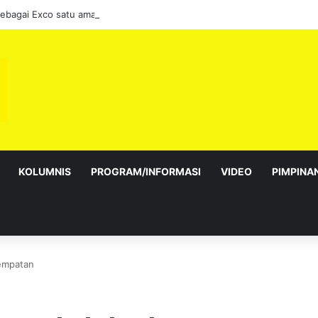
sebagai Exco satu amanah besar – Siow Kong Choon
KOLUMNIS
PROGRAM/INFORMASI
VIDEO
PIMPINA
empatan