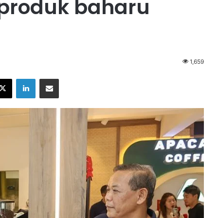
produk baharu
1,659
X
LinkedIn
Share via Email