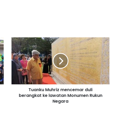
T
u
a
n
k
u
M
u
h
Tuanku Muhriz mencemar duli
r
berangkat ke lawatan Monumen Rukun
i
z
Negara
m
e
n