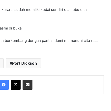
 kerana sudah memliki kedai sendiri diJelebu dan
rasmi di buka.
elah berkembang dengan pantas demi memenuhi cita rasa
Port Dickson
Facebook
X
Share via Email