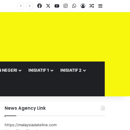
Facebook
X
YouTube
Instagram
WhatsApp
Log In
Random Article
Sidebar
N NEGERI
INISIATIF 1
INISIATIF 2
News Agency Link
https://malaysiadateline.com