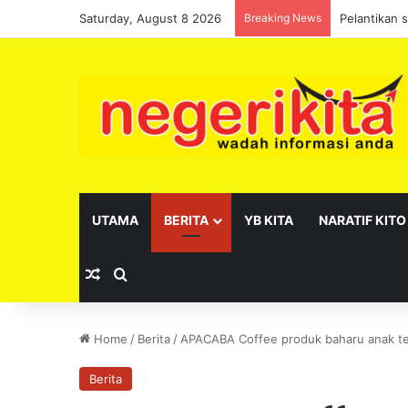
Saturday, August 8 2026
Breaking News
Pelantikan 
UTAMA
BERITA
YB KITA
NARATIF KITO
Random Article
Search for
Home
/
Berita
/
APACABA Coffee produk baharu anak t
Berita