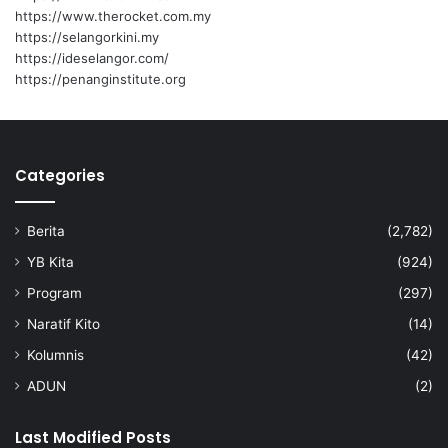
https://www.therocket.com.my
https://selangorkini.my
https://ideselangor.com/
https://penanginstitute.org
Categories
Berita
(2,782)
YB Kita
(924)
Program
(297)
Naratif Kito
(14)
Kolumnis
(42)
ADUN
(2)
Last Modified Posts