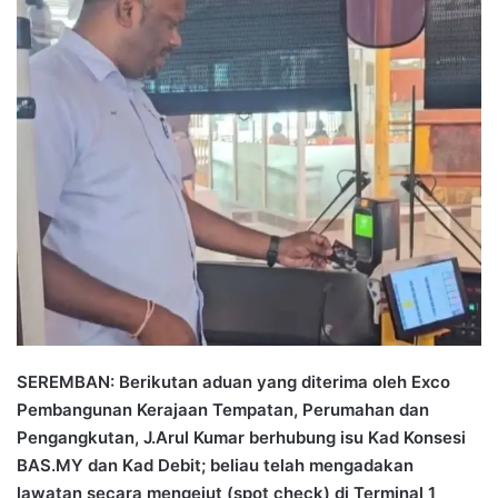
n
d
a
n
e
m
a
i
l
SEREMBAN: Berikutan aduan yang diterima oleh Exco
Pembangunan Kerajaan Tempatan, Perumahan dan
Pengangkutan, J.Arul Kumar berhubung isu Kad Konsesi
BAS.MY dan Kad Debit; beliau telah mengadakan
lawatan secara mengejut (spot check) di Terminal 1