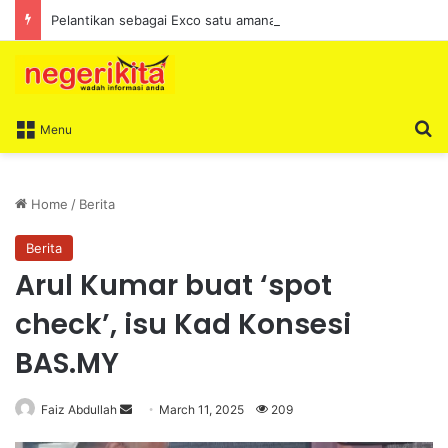
Pelantikan sebagai Exco satu amanah besar – Siow Kong Choon
S
Menu
Home
/
Berita
Berita
Arul Kumar buat ‘spot
check’, isu Kad Konsesi
BAS.MY
Faiz Abdullah
S
March 11, 2025
209
e