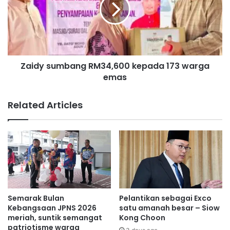
d
u
y
untuk 30 hari,” jelas Arul Kumar.
b
s
u
u
r
m
L
b
a
Zaidy sumbang RM34,600 kepada 173 warga
a
m
emas
n
b
g
u
R
Related Articles
k
M
,
3
s
4
i
,
m
6
b
0
o
0
l
k
p
e
Semarak Bulan
Pelantikan sebagai Exco
e
p
Kebangsaan JPNS 2026
satu amanah besar – Siow
r
a
meriah, suntik semangat
Kong Choon
p
patriotisme warga
d