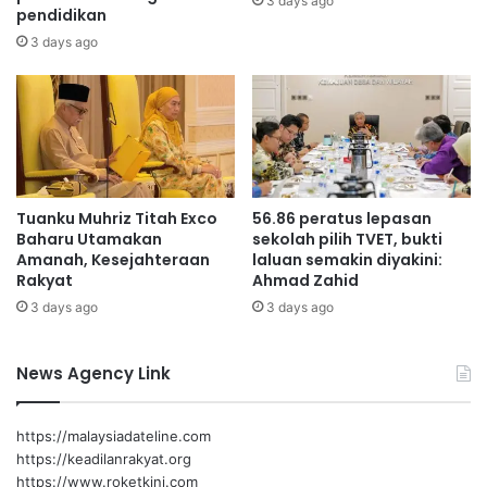
3 days ago
pendidikan
a
a
d
1
3 days ago
u
7
a
3
n
w
k
a
o
r
m
g
u
a
Tuanku Muhriz Titah Exco
56.86 peratus lepasan
n
e
Baharu Utamakan
sekolah pilih TVET, bukti
i
m
Amanah, Kesejahteraan
laluan semakin diyakini:
t
a
Rakyat
Ahmad Zahid
i
s
3 days ago
3 days ago
News Agency Link
https://malaysiadateline.com
https://keadilanrakyat.org
https://www.roketkini.com