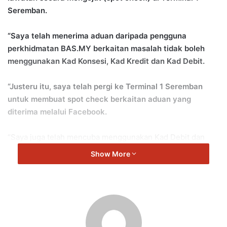
Seremban.
“Saya telah menerima aduan daripada pengguna
perkhidmatan BAS.MY berkaitan masalah tidak boleh
menggunakan Kad Konsesi, Kad Kredit dan Kad Debit.
“Justeru itu, saya telah pergi ke Terminal 1 Seremban
untuk membuat spot check berkaitan aduan yang
diterima melalui Facebook.
“Saya juga telah mencuba menggunakan Kad Debit dan
Kad Konsesi BAS.MY di dalam beberapa bas di Terminal 1.
Show More
“Kebanyakkan bas memang tidak mempunyai masalah dan
boleh menggunakan semua kad untuk pembayaran.
“Tetapi ada juga beberapa bas mempunyai masalah dalam
menggunakan kad ini dan saya telah menghubungi