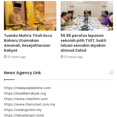
J
e
i
d
m
i
a
a
h
h
d
a
Tuanku Muhriz Titah Exco
56.86 peratus lepasan
i
d
Baharu Utamakan
sekolah pilih TVET, bukti
b
a
Amanah, Kesejahteraan
laluan semakin diyakini:
u
p
Rakyat
Ahmad Zahid
k
i
21 hours ago
22 hours ago
a
c
a
b
News Agency Link
a
r
a
https://malaysiadateline.com
n
https://keadilanrakyat.org
m
https://www.roketkini.com
a
https://www.therocket.com.my
s
https://selangorkini.my
a
https://ideselangor.com/