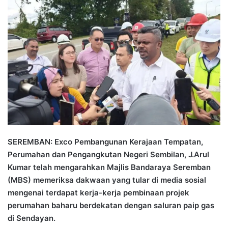
n
d
a
n
e
m
a
i
l
SEREMBAN: Exco Pembangunan Kerajaan Tempatan,
Perumahan dan Pengangkutan Negeri Sembilan, J.Arul
Kumar telah mengarahkan Majlis Bandaraya Seremban
(MBS) memeriksa dakwaan yang tular di media sosial
mengenai terdapat kerja-kerja pembinaan projek
perumahan baharu berdekatan dengan saluran paip gas
di Sendayan.