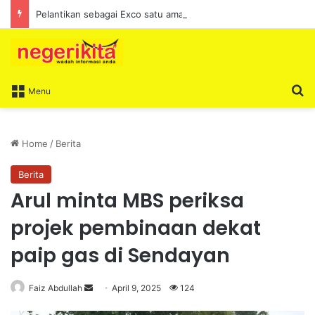
Pelantikan sebagai Exco satu amanah besar – Siow Kong Choon
S
Menu
Home
/
Berita
Berita
Arul minta MBS periksa
projek pembinaan dekat
paip gas di Sendayan
Faiz Abdullah
S
April 9, 2025
124
e