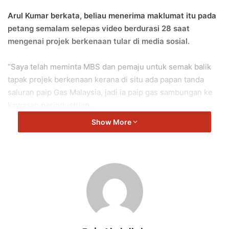
Arul Kumar berkata, beliau menerima maklumat itu pada
petang semalam selepas video berdurasi 28 saat
mengenai projek berkenaan tular di media sosial.
“Saya telah meminta MBS dan pemaju untuk semak balik
tapak projek berkenaan kerana di situ ada papan tanda
saluran paip Gas Malaysia, jadi ia paip gas sambungan ke
kawasan perindustrian.
Show More
“Saya juga meminta MBS dan pemaju semak semula,
adakah kerja pembinaan itu masuk ke dalam tanah rizab
Gas Malaysia.
“Kalau tidak masuk kawasan tanah rizab Gas Malaysia, tiada
isu dan kerja itu masih di dalam tanah persendirian milik
pemaju,” kata Arul Kumar.