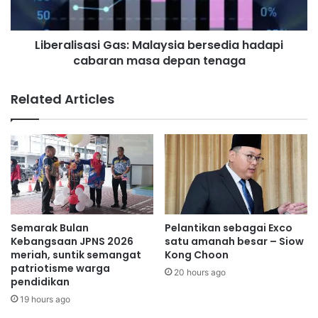
u
i
M
s
i
Liberalisasi Gas: Malaysia bersedia hadapi
a
l
cabaran masa depan tenaga
s
i
i
k
G
Related Articles
T
a
y
s
p
:
e
M
A
a
T
l
a
a
m
y
a
s
Semarak Bulan
Pelantikan sebagai Exco
n
i
Kebangsaan JPNS 2026
satu amanah besar – Siow
B
a
meriah, suntik semangat
Kong Choon
u
patriotisme warga
b
20 hours ago
pendidikan
k
e
i
r
19 hours ago
t
s