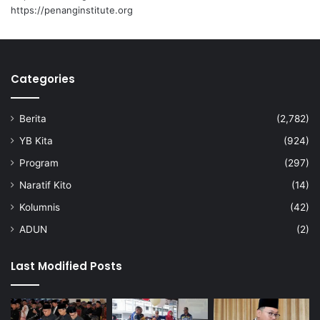
d
https://penanginstitute.org
e
p
a
n
Categories
t
e
n
Berita
(2,782)
a
g
YB Kita
(924)
a
Program
(297)
Naratif Kito
(14)
Kolumnis
(42)
ADUN
(2)
Last Modified Posts