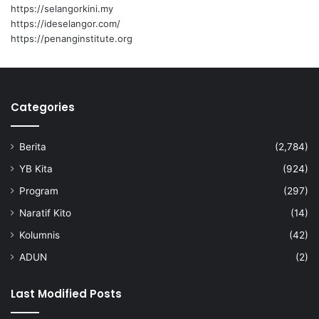
https://selangorkini.my
https://ideselangor.com/
https://penanginstitute.org
Categories
Berita
(2,784)
YB Kita
(924)
Program
(297)
Naratif Kito
(14)
Kolumnis
(42)
ADUN
(2)
Last Modified Posts