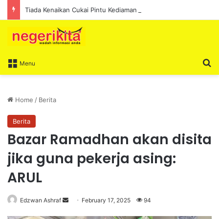
Tiada Kenaikan Cukai Pintu Kediaman Bagi Lima Tahun Akan Datang – Ismail Lasim
S
Menu
Home
/
Berita
Berita
Bazar Ramadhan akan disita
jika guna pekerja asing:
ARUL
Edzwan Ashraf
S
February 17, 2025
94
e