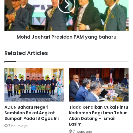
a
J
n
o
P
e
i
h
a
a
l
Mohd Joehari Presiden FAM yang baharu
r
a
i
Y
P
Related Articles
A
r
B
e
M
s
e
i
n
d
t
e
e
n
r
F
i
A
ADUN Baharu Negeri
Tiada Kenaikan Cukai Pintu
B
M
Sembilan Bakal Angkat
Kediaman Bagi Lima Tahun
e
y
Sumpah Pada 18 Ogos Ini
Akan Datang – Ismail
s
Lasim
a
7 hours ago
a
n
7 hours ago