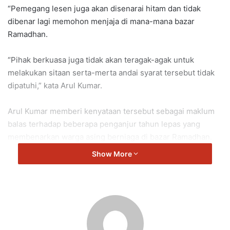
“Pemegang lesen juga akan disenarai hitam dan tidak
dibenar lagi memohon menjaja di mana-mana bazar
Ramadhan.
“Pihak berkuasa juga tidak akan teragak-agak untuk
melakukan sitaan serta-merta andai syarat tersebut tidak
dipatuhi,” kata Arul Kumar.
Arul Kumar memberi kenyataan tersebut sebagai maklum
balas terhadap beberapa penganjur tahun lepas yang
membenarkan warga asing berniaga di bazar Ramadhan.
Show More
Arul Kumar turut tambah bahawa bazar Ramadhan adalah
satu usaha bagi menjana pendapatan tambahan dan tidak
harus dijadikan ‘untung atas angin’ dengan memberi
sewaan kepada orang lain.
“Mereka yang memohon gerai di bazar Ramadhan sahaja