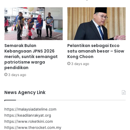
r
g
N
b
e
a
g
h
e
a
r
r
i
u
Semarak Bulan
Pelantikan sebagai Exco
S
Kebangsaan JPNS 2026
satu amanah besar – Siow
e
meriah, suntik semangat
Kong Choon
m
patriotisme warga
b
3 days ago
pendidikan
i
3 days ago
l
a
n
News Agency Link
https://malaysiadateline.com
https://keadilanrakyat.org
https://www.roketkini.com
https://www.therocket.com.my