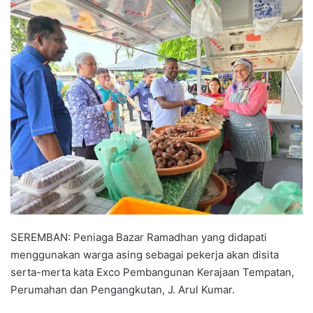
n
d
a
n
e
m
a
i
l
SEREMBAN: Peniaga Bazar Ramadhan yang didapati
menggunakan warga asing sebagai pekerja akan disita
serta-merta kata Exco Pembangunan Kerajaan Tempatan,
Perumahan dan Pengangkutan, J. Arul Kumar.