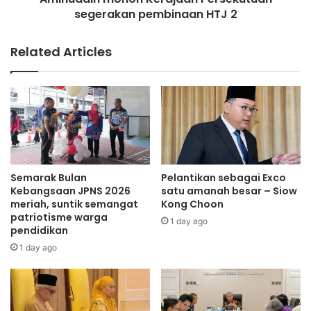
segerakan pembinaan HTJ 2
o
h
o
Related Articles
n
K
e
r
a
j
a
a
n
Semarak Bulan
Pelantikan sebagai Exco
P
Kebangsaan JPNS 2026
satu amanah besar – Siow
e
meriah, suntik semangat
Kong Choon
patriotisme warga
r
1 day ago
pendidikan
s
e
1 day ago
k
u
t
u