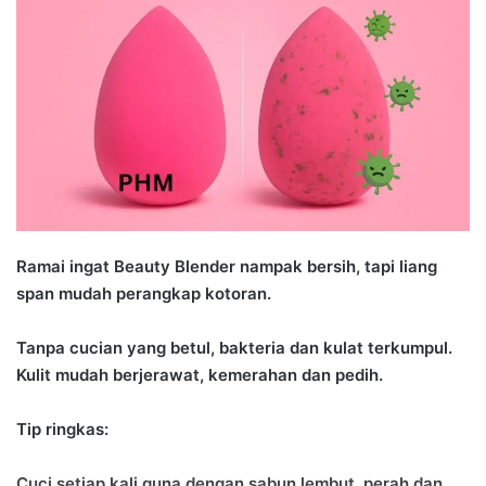
d
a
n
e
m
a
i
l
Ramai ingat Beauty Blender nampak bersih, tapi liang
span mudah perangkap kotoran.
Tanpa cucian yang betul, bakteria dan kulat terkumpul.
Kulit mudah berjerawat, kemerahan dan pedih.
Tip ringkas:
Cuci setiap kali guna dengan sabun lembut, perah dan