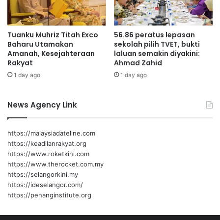
a
n
s
Tuanku Muhriz Titah Exco
56.86 peratus lepasan
e
Baharu Utamakan
sekolah pilih TVET, bukti
g
Amanah, Kesejahteraan
laluan semakin diyakini:
e
Rakyat
Ahmad Zahid
r
1 day ago
1 day ago
a
k
a
News Agency Link
n
p
e
https://malaysiadateline.com
m
https://keadilanrakyat.org
b
https://www.roketkini.com
i
https://www.therocket.com.my
n
https://selangorkini.my
a
https://ideselangor.com/
a
https://penanginstitute.org
n
H