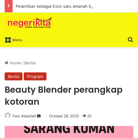
Pelantikan sebagai Exco satu amanah besar – Siow Kong Choon
S
Menu
Home
/
Berita
Berita
Program
Beauty Blender perangkap
kotoran
Faiz Abdullah
S
October 29, 2025
25
e
n