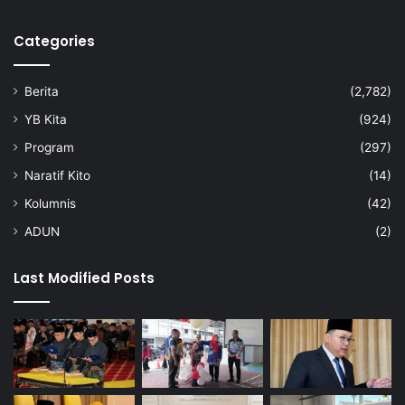
T
J
Categories
2
Berita
(2,782)
YB Kita
(924)
Program
(297)
Naratif Kito
(14)
Kolumnis
(42)
ADUN
(2)
Last Modified Posts