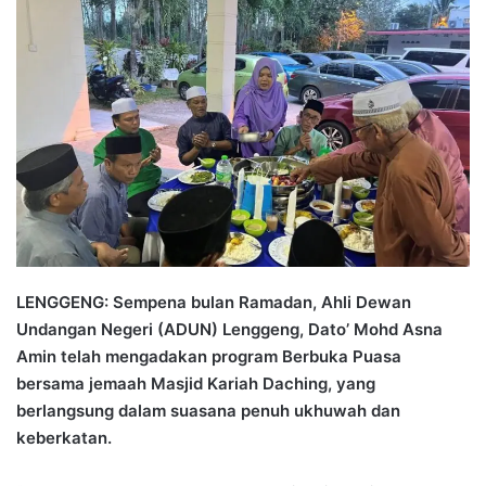
n
d
a
n
e
m
a
i
l
LENGGENG: Sempena bulan Ramadan, Ahli Dewan
Undangan Negeri (ADUN) Lenggeng, Dato’ Mohd Asna
Amin telah mengadakan program Berbuka Puasa
bersama jemaah Masjid Kariah Daching, yang
berlangsung dalam suasana penuh ukhuwah dan
keberkatan.