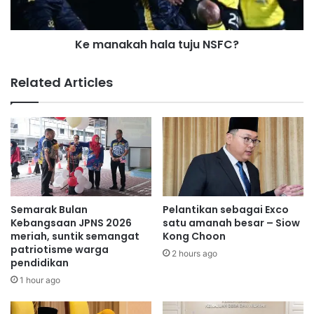
t
a
u
h
a
Ke manakah hala tuju NSFC?
h
n
a
b
l
Related Articles
e
a
l
t
i
u
a
j
k
u
a
N
h
S
w
F
i
C
Semarak Bulan
Pelantikan sebagai Exco
n
?
Kebangsaan JPNS 2026
satu amanah besar – Siow
d
meriah, suntik semangat
Kong Choon
a
patriotisme warga
2 hours ago
pendidikan
r
i
1 hour ago
p
a