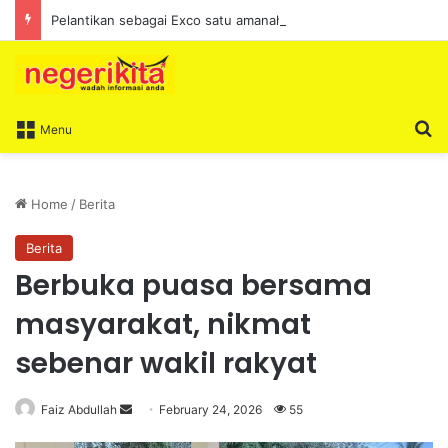
Pelantikan sebagai Exco satu amanah besar – Siow Kong Choon
S
Menu
Home
/
Berita
Berita
Berbuka puasa bersama
masyarakat, nikmat
sebenar wakil rakyat
Faiz Abdullah
S
February 24, 2026
55
e