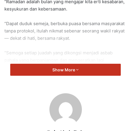
“Ramadan adalah bulan yang mengajar kita erti kesabaran,
kesyukuran dan kebersamaan.
“Dapat duduk semeja, berbuka puasa bersama masyarakat
tanpa protokol, itulah nikmat sebenar seorang wakil rakyat
— dekat di hati, bersama rakyat.
“Semoga setiap juadah yang dikongsi menjadi asbab
pahala yang berpanjangan dan mengeratkan lagi
silaturahim sesama kita.
Show More
“Terima kasih kepada pihak masjid dan semua yang terlibat
menjayakan majlis ini.
“Moga Allah SWT memberkati setiap usaha kita,” kata Mohd
Asna yang juga Timbalan Speaker DUN Negeri Sembilan.
Lenggeng
Asna