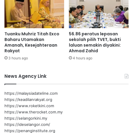
d
a
S
u
h
Tuanku Muhriz Titah Exco
56.86 peratus lepasan
a
Baharu Utamakan
sekolah pilih TVET, bukti
i
Amanah, Kesejahteraan
laluan semakin diyakini:
m
Rakyat
Ahmad Zahid
i
3 hours ago
4 hours ago
z
a
n
News Agency Link
https://malaysiadateline.com
https://keadilanrakyat.org
https://www.roketkini.com
https://www.therocket.com.my
https://selangorkini.my
https://ideselangor.com/
https://penanginstitute.org