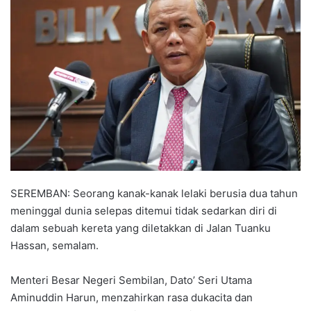
n
d
a
n
e
m
a
i
l
SEREMBAN: Seorang kanak-kanak lelaki berusia dua tahun
meninggal dunia selepas ditemui tidak sedarkan diri di
dalam sebuah kereta yang diletakkan di Jalan Tuanku
Hassan, semalam.
Menteri Besar Negeri Sembilan, Dato’ Seri Utama
Aminuddin Harun, menzahirkan rasa dukacita dan