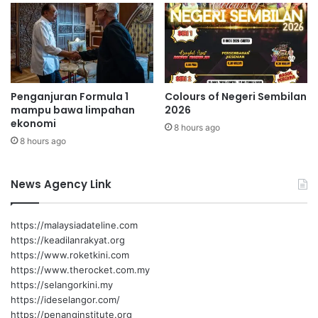
n
B
P
a
r
z
e
a
s
r
i
A
Penganjuran Formula 1
Colours of Negeri Sembilan
d
i
mampu bawa limpahan
2026
e
d
ekonomi
n
8 hours ago
i
8 hours ago
F
l
A
f
M
i
News Agency Link
t
r
i
https://malaysiadateline.com
,
https://keadilanrakyat.org
g
https://www.roketkini.com
a
https://www.therocket.com.my
l
https://selangorkini.my
a
https://ideselangor.com/
k
https://penanginstitute.org