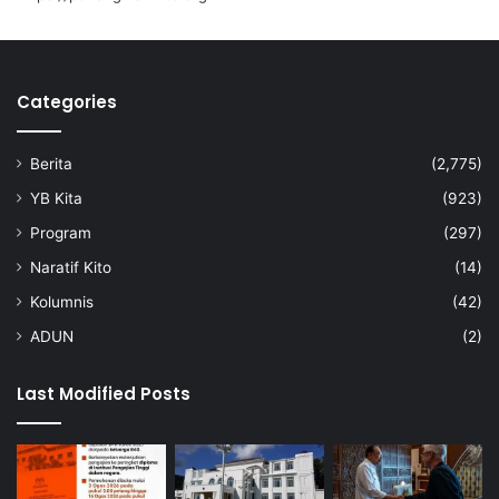
r
a
k
y
Categories
a
t
t
Berita
(2,775)
u
n
YB Kita
(923)
a
Program
(297)
i
k
Naratif Kito
(14)
a
Kolumnis
(42)
n
i
ADUN
(2)
b
a
Last Modified Posts
d
a
h
T
a