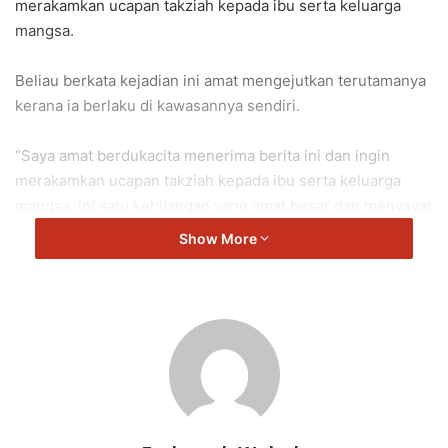
merakamkan ucapan takziah kepada ibu serta keluarga
mangsa.
Beliau berkata kejadian ini amat mengejutkan terutamanya
kerana ia berlaku di kawasannya sendiri.
“Saya amat berdukacita menerima berita ini dan ingin
merakamkan ucapan takziah kepada ibu serta keluarga
mangsa. Ini satu kehilangan yang amat besar dan menyayat
hati,” katanya ketika ditemui sewaktu sidang media pasca
Show More
Mesyuarat Exco Kerajaan Negeri Sembilan yang
berlangsung di Wisma Negeri hari ini.
Beliau menjelaskan bahawa kejadian tersebut dipercayai
secara tidak disengajakan dan berkemungkinan berpunca
daripada tekanan kerja serta kesibukan harian yang dialami
oleh ibu bapa.