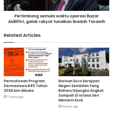
mengenal pasti punca sebenar kematian.
a
a
n
n
Kes kini dalam siasatan pihak polis dan orang awam
g
Pertimbang semula waktu operasi Bazar
g
a
Aidilfitri, galak rakyat tunaikan ibadah Tarawih
dinasihatkan agar tidak membuat sebarang spekulasi yang
s
n
e
boleh menjejaskan siasatan.
b
m
Related Articles
e
u
r
l
t
a
a
w
n
a
d
k
i
t
n
u
g
o
Permohonan Program
Barisan Exco Kerajaan
j
p
Dermasiswa B40 Tahun
Negeri Sembilan Yang
a
e
2026 kini dibuka
Baharu Dijangka Angkat
w
Sumpah Di Istana Seri
r
7 hours ago
Menanti Esok
a
a
t
s
8 hours ago
a
i