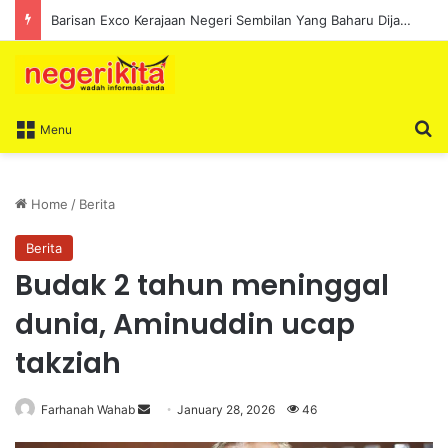
Barisan Exco Kerajaan Negeri Sembilan Yang Baharu Dijangka Angkat Sumpah Di Istana Seri Menanti Esok
S
Menu
Home
/
Berita
Berita
Budak 2 tahun meninggal
dunia, Aminuddin ucap
takziah
Farhanah Wahab
S
January 28, 2026
46
e