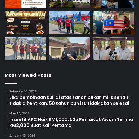
r
a
w
i
h
Most Viewed Posts
February 10, 2026
Jika pembinaan kuil di atas tanah bukan milik sendiri
tidak dihentikan, 50 tahun pun isu tidak akan selesai
May 14, 2026
Insentif APC Naik RM1,000, 535 Penjawat Awam Terima
RM2,000 Buat Kali Pertama
January 15, 2026