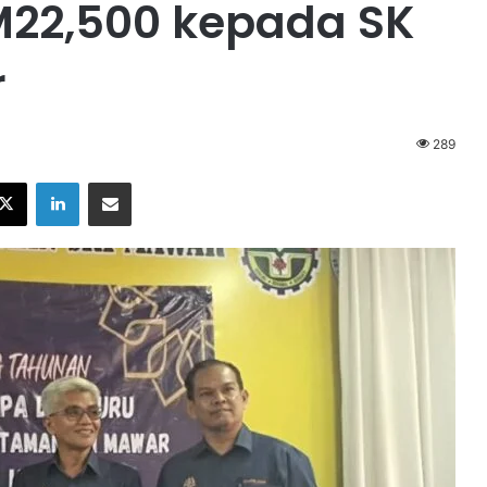
22,500 kepada SK
r
289
X
LinkedIn
Share via Email