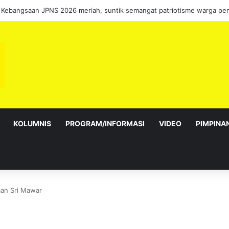
bagai Exco satu amanah besar – Siow Kong Choon
KOLUMNIS
PROGRAM/INFORMASI
VIDEO
PIMPINA
an Sri Mawar