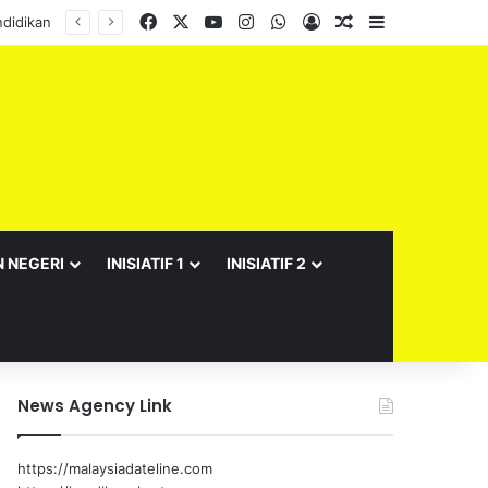
Facebook
X
YouTube
Instagram
WhatsApp
Log In
Random Article
Sidebar
N NEGERI
INISIATIF 1
INISIATIF 2
News Agency Link
https://malaysiadateline.com