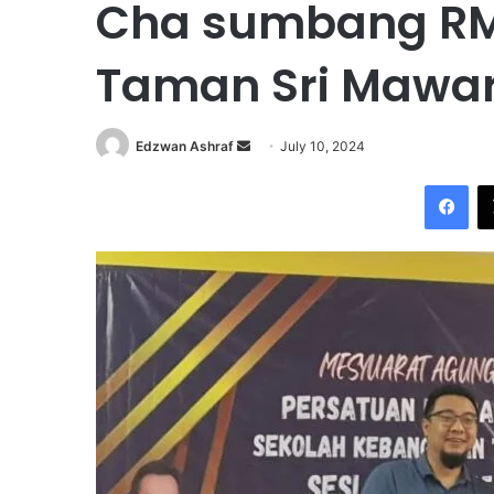
Cha sumbang RM
Taman Sri Mawa
Edzwan Ashraf
S
July 10, 2024
e
Facebook
n
d
a
n
e
m
a
i
l