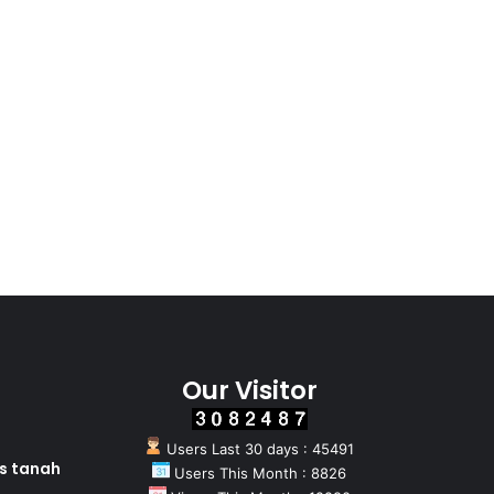
Our Visitor
Users Last 30 days : 45491
as tanah
Users This Month : 8826