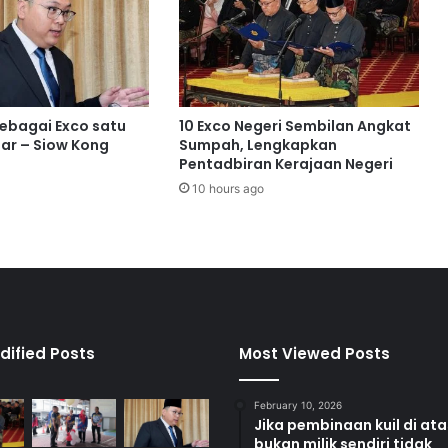
e
n
a
M
a
l
sebagai Exco satu
10 Exco Negeri Sembilan Angkat
a
ar – Siow Kong
Sumpah, Lengkapkan
m
Pentadbiran Kerajaan Negeri
P
10 hours ago
e
s
o
n
a
S
e
n
dified Posts
Most Viewed Posts
i
February 10, 2026
Jika pembinaan kuil di at
bukan milik sendiri tidak