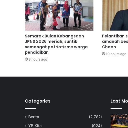
c
i
P
e
r
t
Semarak Bulan Kebangsaan
Pelantikan 
a
JPNS 2026 meriah, suntik
amanah bes
n
semangat patriotisme warga
Choon
pendidikan
i
10 hours ago
a
8 hours ago
n
2
0
2
4
Categories
Last Mo
Berita
(2,782)
YB Kita
(924)