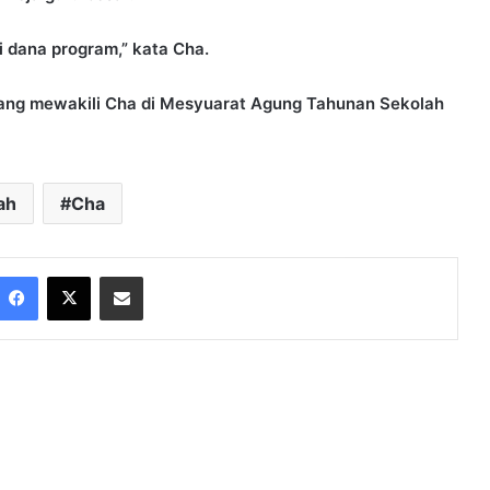
 dana program,” kata Cha.
yang mewakili Cha di Mesyuarat Agung Tahunan Sekolah
ah
Cha
Facebook
X
Share via Email