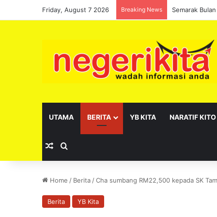
Friday, August 7 2026
Breaking News
Pelantikan se
UTAMA
BERITA
YB KITA
NARATIF KITO
Random Article
Search for
Home
/
Berita
/
Cha sumbang RM22,500 kepada SK Tam
Berita
YB Kita