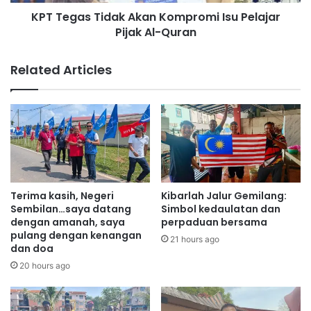
T
a
KPT Tegas Tidak Akan Kompromi Isu Pelajar
i
h
Pijak Al-Quran
d
s
a
e
k
Related Articles
k
A
o
k
l
a
a
n
h
K
,
o
s
m
a
p
n
r
Terima kasih, Negeri
Kibarlah Jalur Gemilang:
t
o
Sembilan…saya datang
Simbol kedaulatan dan
u
m
dengan amanah, saya
perpaduan bersama
n
pulang dengan kenangan
i
21 hours ago
dan doa
i
I
4
s
20 hours ago
5
u
9
P
c
e