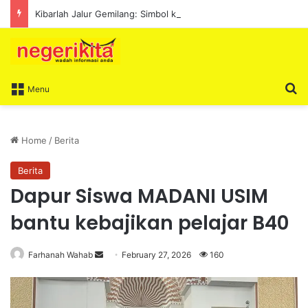
Kibarlah Jalur Gemilang: Simbol kedaulatan dan perpaduan bersama
S
Menu
Home
/
Berita
Berita
Dapur Siswa MADANI USIM
bantu kebajikan pelajar B40
Farhanah Wahab
S
February 27, 2026
160
e
n
d