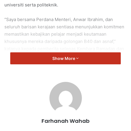
universiti serta politeknik.
“Saya bersama Perdana Menteri, Anwar Ibrahim, dan
seluruh barisan kerajaan sentiasa menunjukkan komitmen
memastikan kebajikan pelajar menjadi keutamaan
khususnya mereka daripada golongan B40 dan asnaf,”
katanya kepada pemberita selepas Kembara Ramadan dan
Iftar Perdana Universiti Sains Islam Malaysia (USIM) di sini,
Show More
hari ini.
Dalam program tersebut, beliau turut menyempurnakan
pelancaran Dapur Siswa MADANI USIM yang menyediakan
juadah berbuka puasa kepada mahasiswa, khususnya
golongan memerlukan.
Menurut beliau, pendekatan turun padang menerusi
Farhanah Wahab
program seumpama itu membolehkan kementerian
memahami secara langsung keperluan pelajar selain