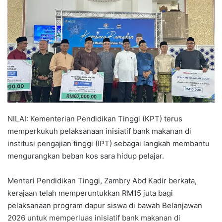
a
n
e
m
a
i
l
NILAI: Kementerian Pendidikan Tinggi (KPT) terus
memperkukuh pelaksanaan inisiatif bank makanan di
institusi pengajian tinggi (IPT) sebagai langkah membantu
mengurangkan beban kos sara hidup pelajar.
Menteri Pendidikan Tinggi, Zambry Abd Kadir berkata,
kerajaan telah memperuntukkan RM15 juta bagi
pelaksanaan program dapur siswa di bawah Belanjawan
2026 untuk memperluas inisiatif bank makanan di