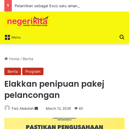
Pelantikan sebagai Exco satu amanah besar – Siow Kong Choon
S
Menu
Home
/
Berita
Berita
Program
Elakkan penipuan pakej
pelancongan
Faiz Abdullah
S
March 12, 2026
40
e
n