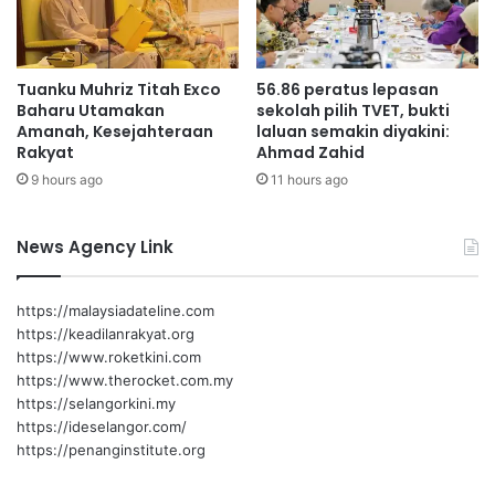
a
a
n
Tuanku Muhriz Titah Exco
56.86 peratus lepasan
Baharu Utamakan
sekolah pilih TVET, bukti
Amanah, Kesejahteraan
laluan semakin diyakini:
Rakyat
Ahmad Zahid
9 hours ago
11 hours ago
News Agency Link
https://malaysiadateline.com
https://keadilanrakyat.org
https://www.roketkini.com
https://www.therocket.com.my
https://selangorkini.my
https://ideselangor.com/
https://penanginstitute.org