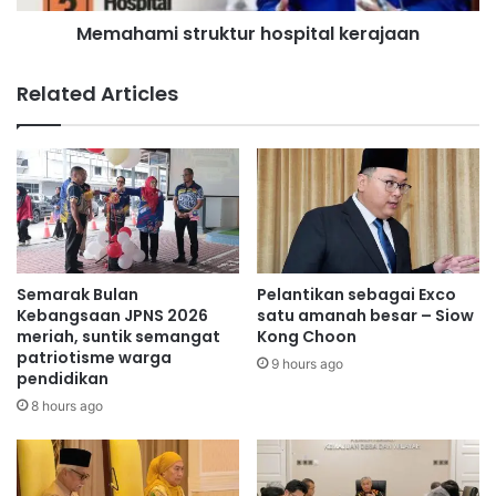
k
s
e
Memahami struktur hospital kerajaan
t
p
r
a
u
Related Articles
d
k
a
t
m
u
a
r
s
h
y
o
a
s
r
p
a
i
Semarak Bulan
Pelantikan sebagai Exco
k
t
Kebangsaan JPNS 2026
satu amanah besar – Siow
a
a
meriah, suntik semangat
Kong Choon
t
patriotisme warga
l
9 hours ago
pendidikan
:
k
T
e
8 hours ago
E
r
O
a
j