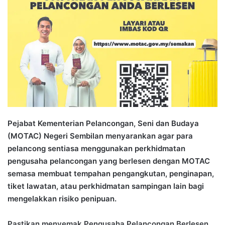
d
a
n
e
m
a
i
l
Pejabat Kementerian Pelancongan, Seni dan Budaya
(MOTAC) Negeri Sembilan menyarankan agar para
pelancong sentiasa menggunakan perkhidmatan
pengusaha pelancongan yang berlesen dengan MOTAC
semasa membuat tempahan pengangkutan, penginapan,
tiket lawatan, atau perkhidmatan sampingan lain bagi
mengelakkan risiko penipuan.
Pastikan menyemak Pengusaha Pelancongan Berlesen