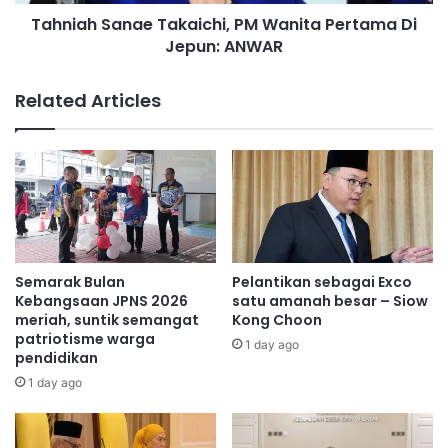
a
i
Tahniah Sanae Takaichi, PM Wanita Pertama Di
n
Jempol
Mustapha
l
Jepun: ANWAR
a
a
e
n
T
Related Articles
d
a
i
k
p
a
e
i
r
c
k
h
e
i
n
,
a
P
Semarak Bulan
Pelantikan sebagai Exco
l
M
Kebangsaan JPNS 2026
satu amanah besar – Siow
k
W
meriah, suntik semangat
Kong Choon
a
patriotisme warga
a
1 day ago
pendidikan
n
n
D
i
1 day ago
i
t
s
a
e
P