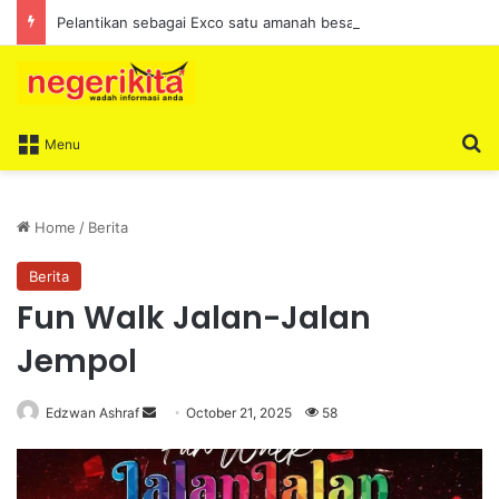
Pelantikan sebagai Exco satu amanah besar – Siow Kong Choon
S
Menu
Home
/
Berita
Berita
Fun Walk Jalan-Jalan
Jempol
Edzwan Ashraf
S
October 21, 2025
58
e
n
d