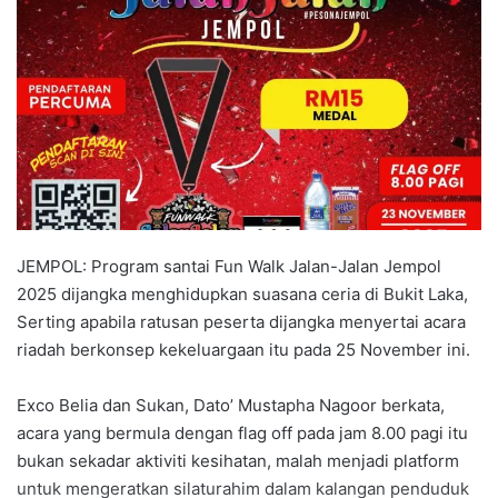
a
n
e
m
a
i
l
JEMPOL: Program santai Fun Walk Jalan-Jalan Jempol
2025 dijangka menghidupkan suasana ceria di Bukit Laka,
Serting apabila ratusan peserta dijangka menyertai acara
riadah berkonsep kekeluargaan itu pada 25 November ini.
Exco Belia dan Sukan, Dato’ Mustapha Nagoor berkata,
acara yang bermula dengan flag off pada jam 8.00 pagi itu
bukan sekadar aktiviti kesihatan, malah menjadi platform
untuk mengeratkan silaturahim dalam kalangan penduduk