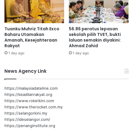
m
e
b
r
e
t
r
a
Tuanku Muhriz Titah Exco
56.86 peratus lepasan
i
m
Baharu Utamakan
sekolah pilih TVET, bukti
n
a
Amanah, Kesejahteraan
laluan semakin diyakini:
i
D
Rakyat
Ahmad Zahid
i
1 day ago
1 day ago
J
e
p
News Agency Link
u
n
:
https://malaysiadateline.com
A
https://keadilanrakyat.org
N
https://www.roketkini.com
W
https://www.therocket.com.my
A
https://selangorkini.my
R
https://ideselangor.com/
https://penanginstitute.org