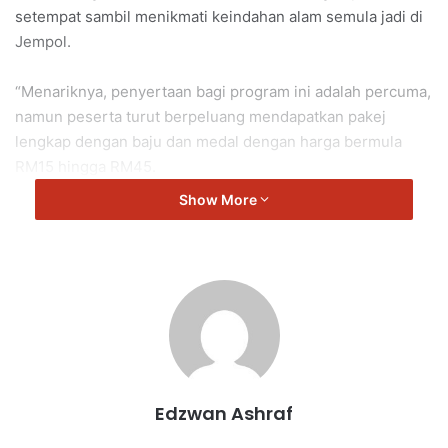
setempat sambil menikmati keindahan alam semula jadi di
Jempol.
“Menariknya, penyertaan bagi program ini adalah percuma,
namun peserta turut berpeluang mendapatkan pakej
lengkap dengan baju dan medal dengan harga bermula
RM15 hingga RM45.
Show More
“Cabutan bertuah juga turut diadakan bagi peserta yang
menyertai program ini.
“Program ini diharap dapat memupuk semangat perpaduan
serta menggalakkan gaya hidup sihat dalam kalangan
masyarakat setempat,” kata Mustapha.
Permohonan boleh dilakukan dengan mengimbas kod QR
Edzwan Ashraf
di bawah: