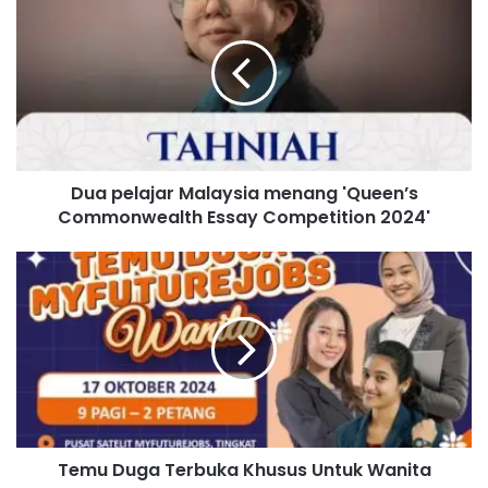
u
a
p
e
l
a
j
a
Dua pelajar Malaysia menang 'Queen’s
r
Commonwealth Essay Competition 2024'
M
a
l
T
a
e
y
m
s
u
i
D
a
u
m
g
e
a
n
T
a
Temu Duga Terbuka Khusus Untuk Wanita
e