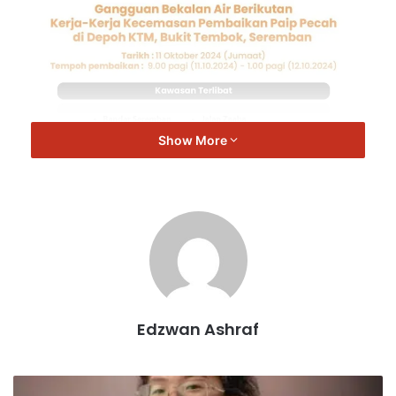
Show More
SAINS
Edzwan Ashraf
D