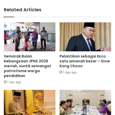
n
r
g
b
Related Articles
'
u
Q
k
u
a
e
K
e
h
n
u
’
s
s
u
C
s
Semarak Bulan
Pelantikan sebagai Exco
o
U
Kebangsaan JPNS 2026
satu amanah besar – Siow
m
n
meriah, suntik semangat
Kong Choon
m
patriotisme warga
t
1 day ago
pendidikan
o
u
n
k
1 day ago
w
W
e
a
a
n
l
i
t
t
h
a