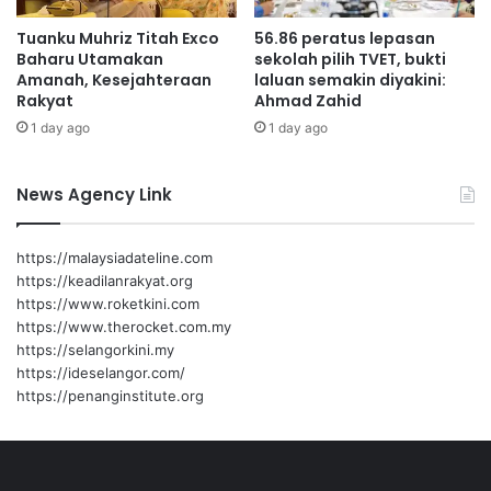
E
Tuanku Muhriz Titah Exco
56.86 peratus lepasan
s
Baharu Utamakan
sekolah pilih TVET, bukti
s
Amanah, Kesejahteraan
laluan semakin diyakini:
a
Rakyat
Ahmad Zahid
y
1 day ago
1 day ago
C
o
m
News Agency Link
p
e
t
https://malaysiadateline.com
i
https://keadilanrakyat.org
t
https://www.roketkini.com
i
https://www.therocket.com.my
o
https://selangorkini.my
n
https://ideselangor.com/
2
https://penanginstitute.org
0
2
4
'