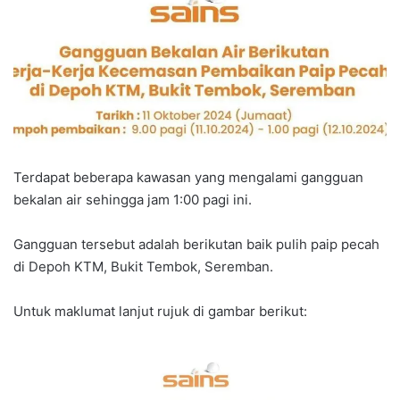
d
a
n
e
m
a
i
l
Terdapat beberapa kawasan yang mengalami gangguan
bekalan air sehingga jam 1:00 pagi ini.
Gangguan tersebut adalah berikutan baik pulih paip pecah
di Depoh KTM, Bukit Tembok, Seremban.
Untuk maklumat lanjut rujuk di gambar berikut: