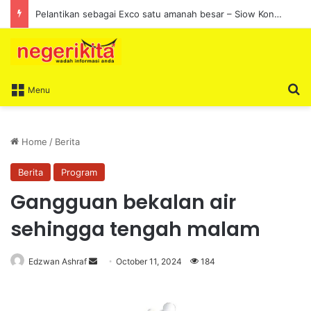
Pelantikan sebagai Exco satu amanah besar – Siow Kong Choon
S
Menu
Home
/
Berita
Berita
Program
Gangguan bekalan air
sehingga tengah malam
Edzwan Ashraf
S
October 11, 2024
184
e
n