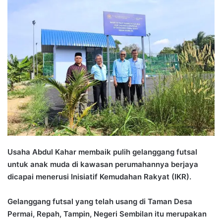
d
a
n
e
m
a
i
l
Usaha Abdul Kahar membaik pulih gelanggang futsal
untuk anak muda di kawasan perumahannya berjaya
dicapai menerusi Inisiatif Kemudahan Rakyat (IKR).
Gelanggang futsal yang telah usang di Taman Desa
Permai, Repah, Tampin, Negeri Sembilan itu merupakan