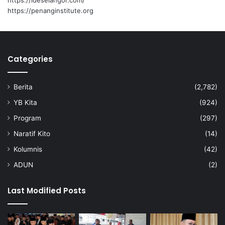
https://ideselangor.com/
https://penanginstitute.org
Categories
Berita
(2,782)
YB Kita
(924)
Program
(297)
Naratif Kito
(14)
Kolumnis
(42)
ADUN
(2)
Last Modified Posts