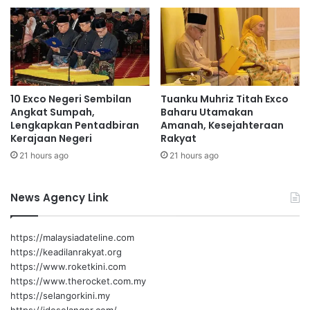
r
p
k
9
e
6
m
p
b
e
a
r
10 Exco Negeri Sembilan
Tuanku Muhriz Titah Exco
n
a
Angkat Sumpah,
Baharu Utamakan
g
t
Lengkapkan Pentadbiran
Amanah, Kesejahteraan
a
u
Kerajaan Negeri
Rakyat
n
s
21 hours ago
21 hours ago
News Agency Link
https://malaysiadateline.com
https://keadilanrakyat.org
https://www.roketkini.com
https://www.therocket.com.my
https://selangorkini.my