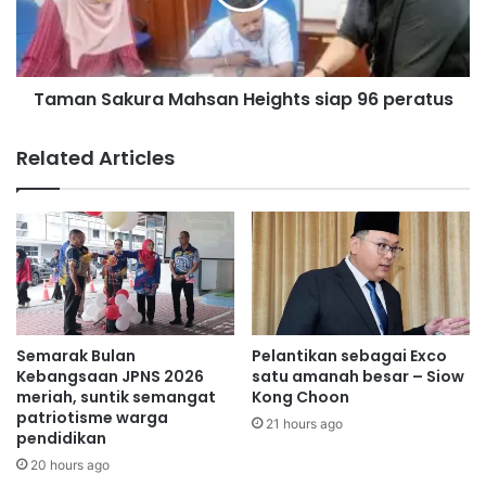
p
S
komuniti atau pun orang perseorangan.
r
a
a
k
Semoga usaha kecil ini dapat mendemokrasikan wang
s
u
rakyat dengan memberi manfaat terus kepada
e
Taman Sakura Mahsan Heights siap 96 peratus
r
masyarakat dengan pantas dan berkesan.
k
a
o
M
Related Articles
l
a
Rafizi Ramli
a
h
Menteri Ekonomi
h
s
c
a
a
n
p
H
a
e
i
i
t
g
Semarak Bulan
Pelantikan sebagai Exco
a
h
Kebangsaan JPNS 2026
satu amanah besar – Siow
h
t
meriah, suntik semangat
Kong Choon
a
patriotisme warga
s
21 hours ago
pendidikan
p
s
p
i
20 hours ago
e
a