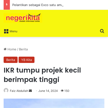
Pelantikan sebagai Exco satu amanah besar – Siow Kong Choon
S
Menu
Home
/
Berita
Berita
YB Kita
IKR tumpu projek kecil
berimpak tinggi
Faiz Abdullah
S
June 14, 2024
150
e
n