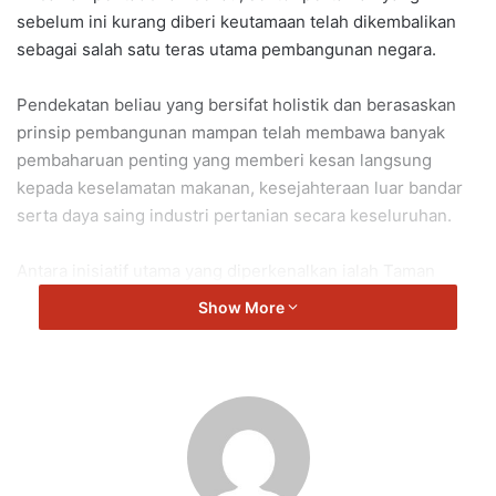
sebelum ini kurang diberi keutamaan telah dikembalikan
sebagai salah satu teras utama pembangunan negara.
Pendekatan beliau yang bersifat holistik dan berasaskan
prinsip pembangunan mampan telah membawa banyak
pembaharuan penting yang memberi kesan langsung
kepada keselamatan makanan, kesejahteraan luar bandar
serta daya saing industri pertanian secara keseluruhan.
Antara inisiatif utama yang diperkenalkan ialah Taman
Kekal Pengeluaran Makanan (TKPM). Program ini
Show More
diwujudkan untuk memastikan kawasan pertanian
dilindungi daripada tekanan pembangunan bandar dan
dikekalkan untuk tujuan pengeluaran makanan.
Melalui TKPM, tanah yang diperuntukkan disokong dengan
infrastruktur moden dan kemudahan pertanian bagi
membolehkan pengusaha meningkatkan produktiviti dan