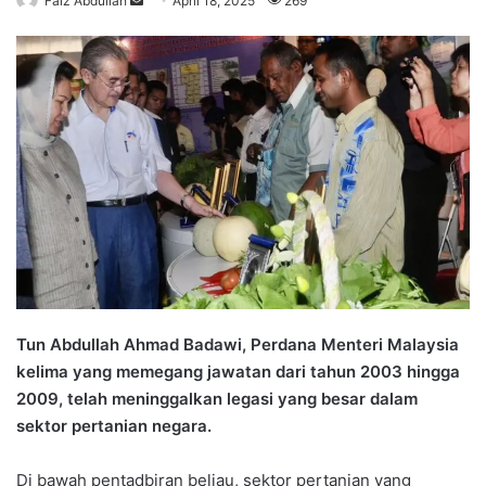
Faiz Abdullah
S
April 18, 2025
269
e
n
d
a
n
e
m
a
i
l
Tun Abdullah Ahmad Badawi, Perdana Menteri Malaysia
kelima yang memegang jawatan dari tahun 2003 hingga
2009, telah meninggalkan legasi yang besar dalam
sektor pertanian negara.
Di bawah pentadbiran beliau, sektor pertanian yang