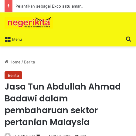
Pelantikan sebagai Exco satu amanah besar – Siow Kong Choon
S
Menu
Home
/
Berita
Berita
Jasa Tun Abdullah Ahmad
Badawi dalam
pembaharuan sektor
pertanian Malaysia