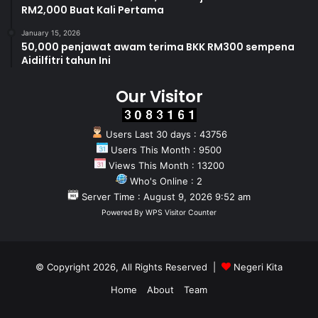
RM2,000 Buat Kali Pertama
Sumbangan beliau kekal relevan hingga ke hari ini dan
January 15, 2026
menjadi asas penting kepada dasar serta inisiatif pertanian
50,000 penjawat awam terima BKK RM300 sempena
negara yang sedang dilaksanakan.
Aidilfitri tahun Ini
Our Visitor
Al-Fatihah dan setinggi penghargaan buat Allahyarham Tun
Abdullah Ahmad Badawi atas jasa dan khidmat bakti beliau
yang tidak ternilai kepada sektor pertanian Malaysia.
Users Last 30 days : 43756
Users This Month : 9500
Dato’ Seri Mohamad Sabu
Views This Month : 13200
Dato’ Arthur Joseph Kurup
Who's Online : 2
Server Time : August 9, 2026 9:52 am
Kementerian Pertanian dan Keterjaminan Makanan
Powered By
WPS Visitor Counter
© Copyright 2026, All Rights Reserved |
Negeri Kita
Home
About
Team