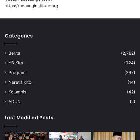
https://penanginstitute.org
Categories
Berita
(2,782)
YB Kita
(924)
Program
(297)
Naratif Kito
(14)
Kolumnis
(42)
ADUN
(2)
Last Modified Posts