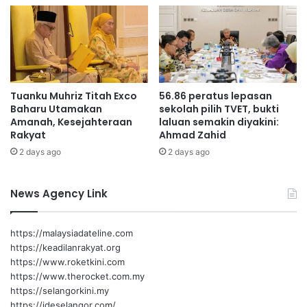
l
f
a
j
n
a
g
g
2
a
0
k
Tuanku Muhriz Titah Exco
56.86 peratus lepasan
3
e
Baharu Utamakan
sekolah pilih TVET, bukti
0
b
Amanah, Kesejahteraan
laluan semakin diyakini:
a
Rakyat
Ahmad Zahid
j
2 days ago
2 days ago
i
k
a
News Agency Link
n
a
h
https://malaysiadateline.com
l
https://keadilanrakyat.org
i
https://www.roketkini.com
https://www.therocket.com.my
https://selangorkini.my
https://ideselangor.com/