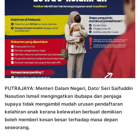
n
d
a
n
e
m
a
i
l
PUTRAJAYA: Menteri Dalam Negeri, Dato’ Seri Saifuddin
Nasution Ismail mengingatkan ibubapa dan penjaga
supaya tidak mengambil mudah urusan pendaftaran
kelahiran anak kerana kelewatan berbuat demikian
boleh memberi kesan besar terhadap masa depan
seseorang.