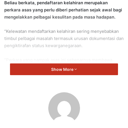
Beliau berkata, pendaftaran kelahiran merupakan
perkara asas yang perlu diberi perhatian sejak awal bagi
mengelakkan pelbagai kesulitan pada masa hadapan.
“Kelewatan mendaftarkan kelahiran sering menyebabkan
timbul pelbagai masalah termasuk urusan dokumentasi dan
pengiktirafan status kewarganegaraan.
“Perkara yang nampak asas ini sebenarnya membawa
kesan besar kepada masa depan seseorang jika tidak
Show More
diurus dengan betul sejak awal,” katanya menerusi satu
hantaran di Facebook hari ini.
Saifuddin berkata, terdapat keadaan di mana kanak-kanak
terpaksa melalui proses tambahan yang panjang hanya
untuk mendapatkan pengiktirafan asas sebagai
warganegara, sedangkan perkara itu boleh dielakkan
sekiranya pendaftaran kelahiran dilakukan mengikut