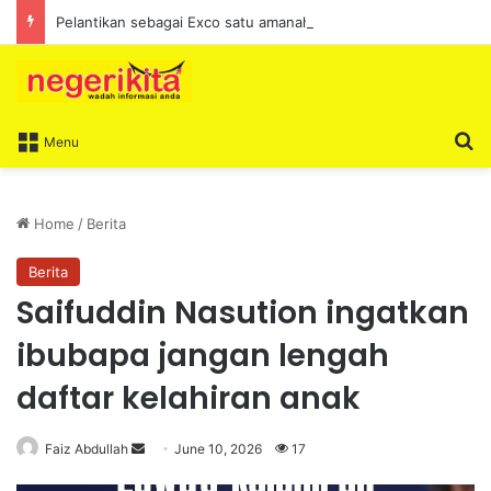
Pelantikan sebagai Exco satu amanah besar – Siow Kong Choon
S
Menu
Home
/
Berita
Berita
Saifuddin Nasution ingatkan
ibubapa jangan lengah
daftar kelahiran anak
Faiz Abdullah
S
June 10, 2026
17
e