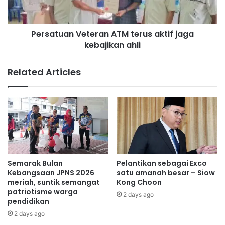
r
u
t
a
“Pastikan setiap kelahiran didaftarkan seawal mungkin
H
n
mengikut tempoh yang telah ditetapkan. Jangan tunggu
a
Persatuan Veteran ATM terus aktif jaga
V
l
kebajikan ahli
sehingga timbul masalah baharu kita bertindak.
e
a
t
l
e
“Daftar awal, lebih mudah urusan, lebih terjamin masa
Related Articles
R
r
depan,” katanya.
M
a
8
n
0
A
B
T
i
M
l
t
i
e
o
r
Semarak Bulan
Pelantikan sebagai Exco
n
u
Kebangsaan JPNS 2026
satu amanah besar – Siow
M
s
meriah, suntik semangat
Kong Choon
e
patriotisme warga
a
2 days ago
pendidikan
n
k
j
t
2 days ago
e
i