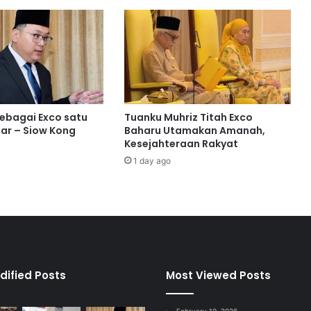
o
r
t
H
a
l
a
l
sebagai Exco satu
Tuanku Muhriz Titah Exco
R
ar – Siow Kong
Baharu Utamakan Amanah,
M
Kesejahteraan Rakyat
8
1 day ago
0
B
i
l
i
o
n
M
dified Posts
Most Viewed Posts
e
n
February 10, 2026