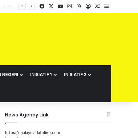
Facebook
X
YouTube
Instagram
WhatsApp
Log In
Random Article
Sidebar
N NEGERI
INISIATIF 1
INISIATIF 2
News Agency Link
https://malaysiadateline.com