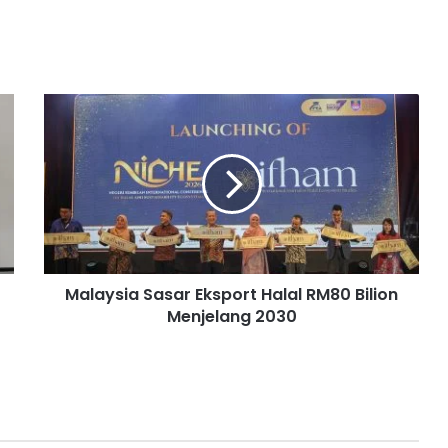
M
a
l
a
y
s
i
a
S
Malaysia Sasar Eksport Halal RM80 Bilion
a
Menjelang 2030
s
a
r
E
k
s
p