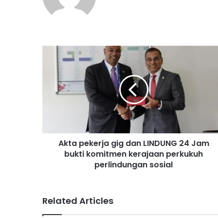
A
k
t
a
p
e
k
e
r
Akta pekerja gig dan LINDUNG 24 Jam
j
bukti komitmen kerajaan perkukuh
a
g
perlindungan sosial
i
g
d
Related Articles
a
n