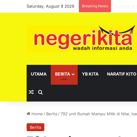
Saturday, August 8 2026
Breaking News
Pelantikan 
UTAMA
BERITA
YB KITA
NARATIF KITO
Random Article
Search for
Home
/
Berita
/
792 unit Rumah Mampu Milik di Nilai, ban
Berita