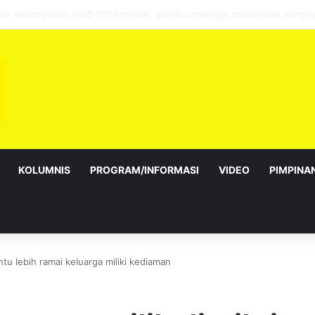
sebagai Exco satu amanah besar – Siow Kong Choon
KOLUMNIS
PROGRAM/INFORMASI
VIDEO
PIMPINA
tu lebih ramai keluarga miliki kediaman