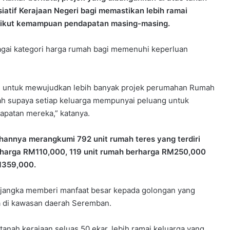
siatif Kerajaan Negeri bagi memastikan lebih ramai
ngikut kemampuan pendapatan masing-masing.
agai kategori harga rumah bagi memenuhi keperluan
n untuk mewujudkan lebih banyak projek perumahan Rumah
ah supaya setiap keluarga mempunyai peluang untuk
patan mereka,” katanya.
hannya merangkumi 792 unit rumah teres yang terdiri
rharga RM110,000, 119 unit rumah berharga RM250,000
M359,000.
dijangka memberi manfaat besar kepada golongan yang
a di kawasan daerah Seremban.
tanah kerajaan seluas 50 ekar, lebih ramai keluarga yang