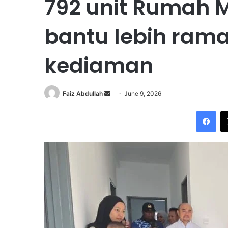
792 unit Rumah M
bantu lebih ramai
kediaman
Faiz Abdullah
S
June 9, 2026
e
Facebook
n
d
a
n
e
m
a
i
l