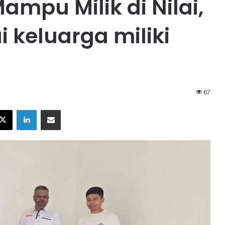
ampu Milik di Nilai,
 keluarga miliki
67
X
LinkedIn
Share via Email