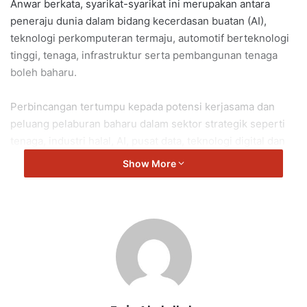
Anwar berkata, syarikat-syarikat ini merupakan antara
peneraju dunia dalam bidang kecerdasan buatan (AI),
teknologi perkomputeran termaju, automotif berteknologi
tinggi, tenaga, infrastruktur serta pembangunan tenaga
boleh baharu.
Perbincangan tertumpu kepada potensi kerjasama dan
peluang pelaburan baharu dalam sektor strategik seperti
tenaga, industri halal, AI, pusat data, teknologi digital dan
industri masa hadapan.
Show More
“Tatkala dunia berdepan krisis bekalan dan tenaga global,
kerjasama ini penting untuk memperkukuh daya tahan
ekonomi serta keterjaminan bekalan negara.
“Fokus kita adalah untuk menarik lebih banyak pelaburan
berkualiti, memperkasa ekosistem berteknologi tinggi
negara, mewujudkan peluang pekerjaan bernilai tinggi