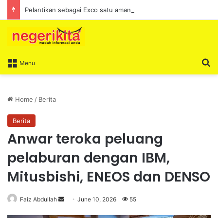
Pelantikan sebagai Exco satu amanah besar – Siow Kong Choon
S
Menu
Home
/
Berita
Berita
Anwar teroka peluang
pelaburan dengan IBM,
Mitusbishi, ENEOS dan DENSO
Faiz Abdullah
S
June 10, 2026
55
e