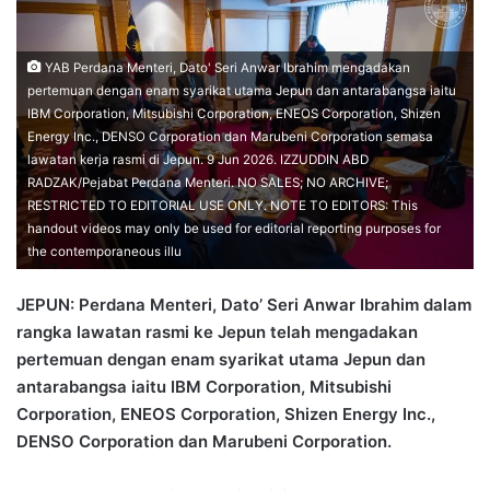
n
d
a
YAB Perdana Menteri, Dato' Seri Anwar Ibrahim mengadakan
n
pertemuan dengan enam syarikat utama Jepun dan antarabangsa iaitu
IBM Corporation, Mitsubishi Corporation, ENEOS Corporation, Shizen
e
Energy Inc., DENSO Corporation dan Marubeni Corporation semasa
m
lawatan kerja rasmi di Jepun. 9 Jun 2026. IZZUDDIN ABD
a
RADZAK/Pejabat Perdana Menteri. NO SALES; NO ARCHIVE;
i
RESTRICTED TO EDITORIAL USE ONLY. NOTE TO EDITORS: This
l
handout videos may only be used for editorial reporting purposes for
the contemporaneous illu
JEPUN: Perdana Menteri, Dato’ Seri Anwar Ibrahim dalam
rangka lawatan rasmi ke Jepun telah mengadakan
pertemuan dengan enam syarikat utama Jepun dan
antarabangsa iaitu IBM Corporation, Mitsubishi
Corporation, ENEOS Corporation, Shizen Energy Inc.,
DENSO Corporation dan Marubeni Corporation.