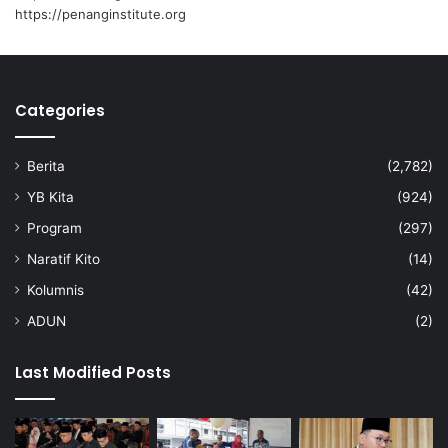
u
k
https://penanginstitute.org
d
s
a
e
h
k
a
a
Categories
n
l
i
g
Berita
(2,782)
u
n
YB Kita
(924)
a
Program
(297)
Naratif Kito
(14)
Kolumnis
(42)
ADUN
(2)
Last Modified Posts