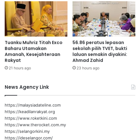
,
a
0
n
0
p
0
e
u
n
n
g
Tuanku Muhriz Titah Exco
56.86 peratus lepasan
t
g
Baharu Utamakan
sekolah pilih TVET, bukti
u
u
Amanah, Kesejahteraan
laluan semakin diyakini:
k
n
Rakyat
Ahmad Zahid
n
a
21 hours ago
23 hours ago
a
a
i
n
k
b
News Agency Link
t
e
a
g
r
p
https://malaysiadateline.com
a
l
https://keadilanrakyat.org
f
a
https://www.roketkini.com
k
s
https://www.therocket.com.my
e
t
https://selangorkini.my
m
i
https://ideselangor.com/