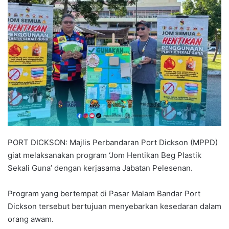
n
d
a
n
e
m
a
i
l
PORT DICKSON: Majlis Perbandaran Port Dickson (MPPD)
giat melaksanakan program ‘Jom Hentikan Beg Plastik
Sekali Guna’ dengan kerjasama Jabatan Pelesenan.
Program yang bertempat di Pasar Malam Bandar Port
Dickson tersebut bertujuan menyebarkan kesedaran dalam
orang awam.