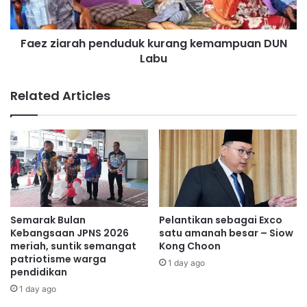
e
r
l
a
a
Faez ziarah penduduk kurang kemampuan DUN
h
b
Labu
p
u
e
r
n
Related Articles
a
d
n
u
d
d
e
u
n
k
g
k
a
u
n
r
I
a
Semarak Bulan
Pelantikan sebagai Exco
B
n
Kebangsaan JPNS 2026
satu amanah besar – Siow
M
g
meriah, suntik semangat
Kong Choon
,
patriotisme warga
k
1 day ago
pendidikan
M
e
i
m
1 day ago
t
a