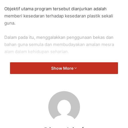
Objektif utama program tersebut dianjurkan adalah
memberi kesedaran terhadap kesedaran plastik sekali
guna.
Dalam pada itu, menggalakkan penggunaan bekas dan
bahan guna semula dan membudayakan amalan mesra
alam dalam kehidupan seharian.
MPPD turut mengucapkan kepada semua pihak yang telah
Show More
memberikan kerjasama dan sokongan dalam menjayakan
program untuk menjaga alam sekitar demi masa depan
yang bersih dan hijau.
MPPD