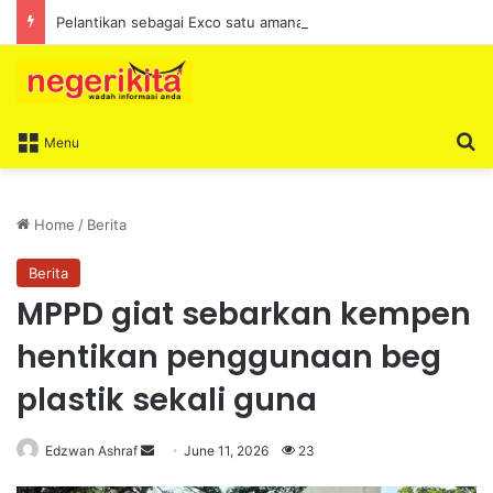
Pelantikan sebagai Exco satu amanah besar – Siow Kong Choon
S
Menu
Home
/
Berita
Berita
MPPD giat sebarkan kempen
hentikan penggunaan beg
plastik sekali guna
Edzwan Ashraf
S
June 11, 2026
23
e