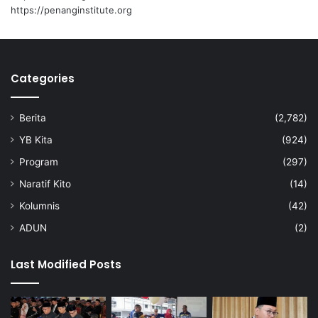
https://penanginstitute.org
Categories
Berita
(2,782)
YB Kita
(924)
Program
(297)
Naratif Kito
(14)
Kolumnis
(42)
ADUN
(2)
Last Modified Posts