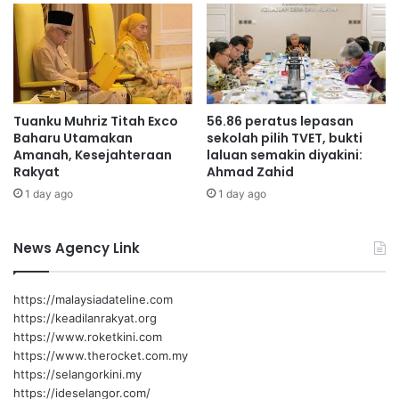
u
m
s
p
b
u
i
a
s
n
h
D
Tuanku Muhriz Titah Exco
56.86 peratus lepasan
i
U
Baharu Utamakan
sekolah pilih TVET, bukti
,
N
Amanah, Kesejahteraan
laluan semakin diyakini:
E
L
Rakyat
Ahmad Zahid
N
a
1 day ago
1 day ago
E
b
O
u
S
News Agency Link
d
a
n
https://malaysiadateline.com
D
https://keadilanrakyat.org
E
https://www.roketkini.com
N
https://www.therocket.com.my
S
https://selangorkini.my
O
https://ideselangor.com/