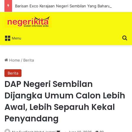
Barisan Exco Kerajaan Negeri Sembilan Yang Baharu Dijangka Angkat Sumpah Di Istana Seri Menanti Esok
S
Menu
Home
/
Berita
Berita
DAP Negeri Sembilan
Dijangka Umum Calon Lebih
Awal, Lebih Separuh Kekal
Penyandang