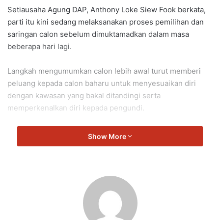
Setiausaha Agung DAP, Anthony Loke Siew Fook berkata,
parti itu kini sedang melaksanakan proses pemilihan dan
saringan calon sebelum dimuktamadkan dalam masa
beberapa hari lagi.
Langkah mengumumkan calon lebih awal turut memberi
peluang kepada calon baharu untuk menyesuaikan diri
dengan kawasan yang bakal ditandingi serta
memperkenalkan diri kepada pengundi.
“Calon-calon akan ditampilkan dan diumumkan lebih awal.
Show More
Yang pertamanya untuk memberikan ruang dan masa yang
mencukupi kepada calon-calon membuat persiapan
sebelum hari penamaan calon.
“Yang keduanya juga untuk mereka dapat menyesuaikan
diri dengan kawasan, terutamanya untuk calon yang baharu
dan memberikan gambaran kepada pengundi siapa calon