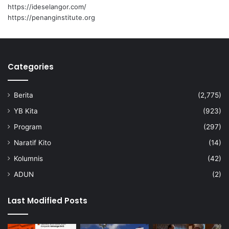
r
https://ideselangor.com/
e
https://penanginstitute.org
s
t
a
s
Categories
i
W
a
Berita
(2,775)
k
i
YB Kita
(923)
l
Program
(297)
R
a
Naratif Kito
(14)
k
Kolumnis
(42)
y
a
ADUN
(2)
t
Last Modified Posts