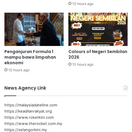
u
i
10 hours ago
n
,
Anthony Loke Siew Fook
g
Y
G
a
Setiausaha Agung DAP
PRN
e
k
l
i
pilihan raya negeri
a
n
m
P
Penganjuran Formula 1
Colours of Negeri Sembilan
e
mampu bawa limpahan
2026
n
ekonomi
10 hours ago
g
10 hours ago
u
n
d
News Agency Link
i
N
i
https://malaysiadateline.com
l
https://keadilanrakyat.org
a
https://www.roketkini.com
i
https://www.therocket.com.my
P
https://selangorkini.my