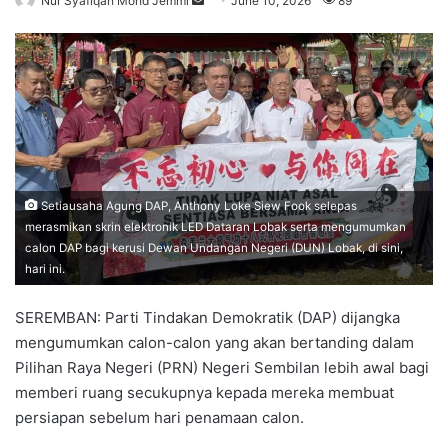
Nur Syafiqah Mohd Jemmi
S
June 10, 2026
89
e
n
d
a
n
e
m
a
Setiausaha Agung DAP, Anthony Loke Siew Fook selepas
i
merasmikan skrin elektronik LED Dataran Lobak serta mengumumkan
l
calon DAP bagi kerusi Dewan Undangan Negeri (DUN) Lobak, di sini,
hari ini.
SEREMBAN: Parti Tindakan Demokratik (DAP) dijangka
mengumumkan calon-calon yang akan bertanding dalam
Pilihan Raya Negeri (PRN) Negeri Sembilan lebih awal bagi
memberi ruang secukupnya kepada mereka membuat
persiapan sebelum hari penamaan calon.