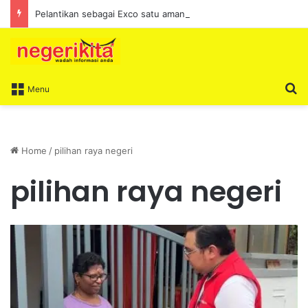
Pelantikan sebagai Exco satu amanah besar – Siow Kong Choon
S
Menu
Home
/
pilihan raya negeri
pilihan raya negeri