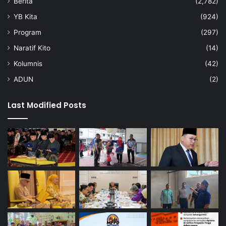
Berita
(2,782)
YB Kita
(924)
Program
(297)
Naratif Kito
(14)
Kolumnis
(42)
ADUN
(2)
Last Modified Posts