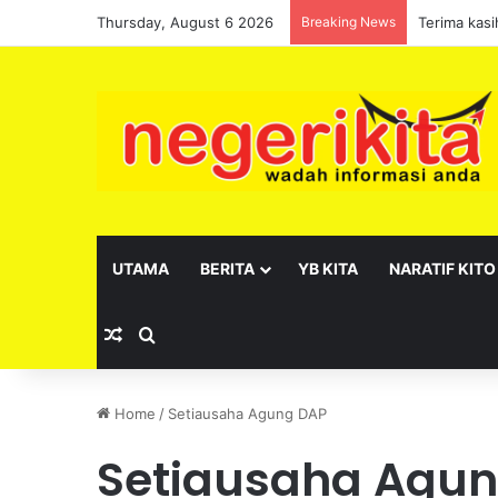
Thursday, August 6 2026
Breaking News
Kibarlah J
UTAMA
BERITA
YB KITA
NARATIF KITO
Random Article
Search for
Home
/
Setiausaha Agung DAP
Setiausaha Agu