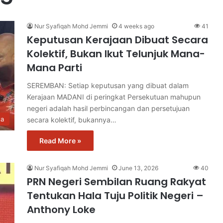
Nur Syafiqah Mohd Jemmi
4 weeks ago
41
Keputusan Kerajaan Dibuat Secara
Kolektif, Bukan Ikut Telunjuk Mana-
Mana Parti
SEREMBAN: Setiap keputusan yang dibuat dalam
Kerajaan MADANI di peringkat Persekutuan mahupun
negeri adalah hasil perbincangan dan persetujuan
ta
secara kolektif, bukannya…
Read More »
Nur Syafiqah Mohd Jemmi
June 13, 2026
40
PRN Negeri Sembilan Ruang Rakyat
Tentukan Hala Tuju Politik Negeri –
Anthony Loke