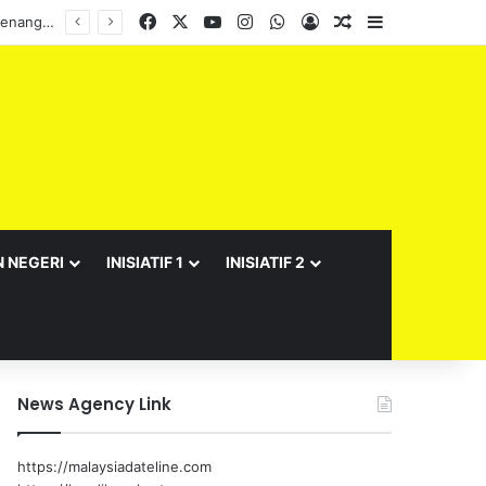
Facebook
X
YouTube
Instagram
WhatsApp
Log In
Random Article
Sidebar
N NEGERI
INISIATIF 1
INISIATIF 2
News Agency Link
https://malaysiadateline.com