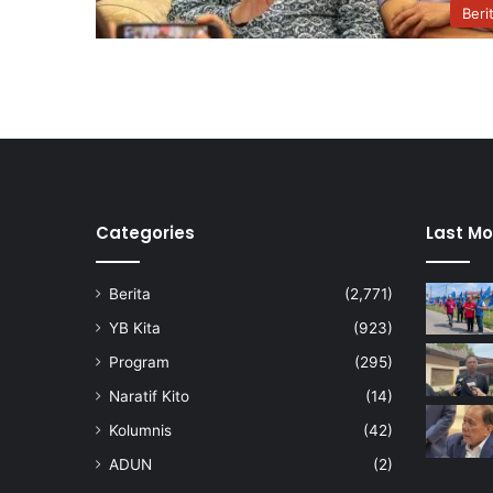
Beri
Categories
Last Mo
Berita
(2,771)
YB Kita
(923)
Program
(295)
Naratif Kito
(14)
Kolumnis
(42)
ADUN
(2)