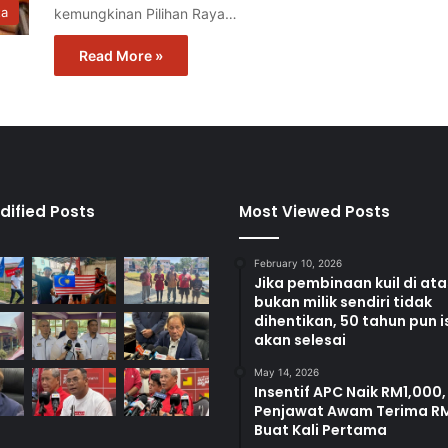
ta
kemungkinan Pilihan Raya…
Read More »
dified Posts
Most Viewed Posts
February 10, 2026
Jika pembinaan kuil di at
bukan milik sendiri tidak
dihentikan, 50 tahun pun i
akan selesai
May 14, 2026
Insentif APC Naik RM1,000,
Penjawat Awam Terima R
Buat Kali Pertama