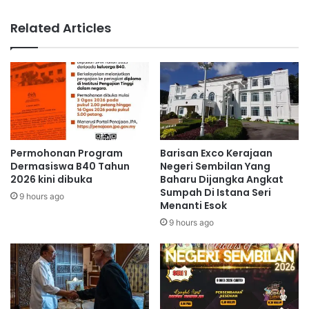
a
m
r
b
Related Articles
T
u
u
t
i
a
s
n
y
H
e
a
n
r
K
i
o
K
Permohonan Program
Barisan Exco Kerajaan
m
a
Dermasiswa B40 Tahun
Negeri Sembilan Yang
u
n
2026 kini dibuka
Baharu Dijangka Angkat
n
Sumpah Di Istana Seri
a
9 hours ago
Menanti Esok
i
k
t
-
9 hours ago
i
K
D
a
U
n
N
a
A
k
m
S