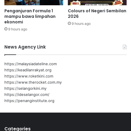
p
K
Penganjuran Formula 1
Colours of Negeri Sembilan
a
L
mampu bawa limpahan
2026
n
a
ekonomi
g
9 hours ago
b
9 hours ago
a
u
n
News Agency Link
https://malaysiadateline.com
https://keadilanrakyat.org
https://www.roketkini.com
https://www.therocket.com.my
https://selangorkini.my
https://ideselangor.com/
https://penanginstitute.org
Categories