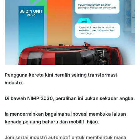
a
n
e
m
a
i
l
Pengguna kereta kini beralih seiring transformasi
industri.
Di bawah NIMP 2030, peralihan ini bukan sekadar angka.
Ia mencerminkan bagaimana inovasi membuka laluan
kepada peluang baharu dan mobiliti hijau.
Jom sertai industri automotif untuk membentuk masa