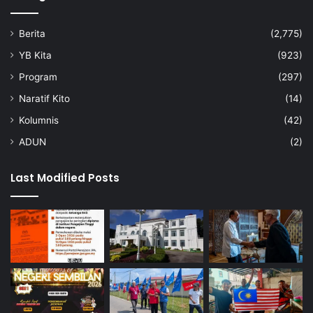
Berita
(2,775)
YB Kita
(923)
Program
(297)
Naratif Kito
(14)
Kolumnis
(42)
ADUN
(2)
Last Modified Posts