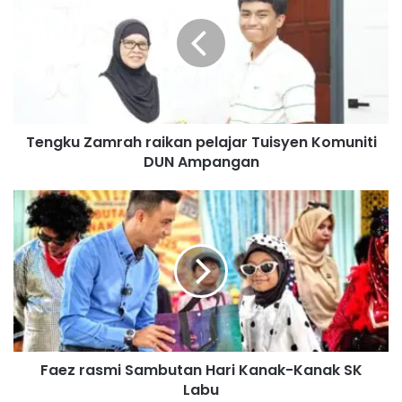
n
g
k
u
Z
a
m
Tengku Zamrah raikan pelajar Tuisyen Komuniti
r
DUN Ampangan
a
h
r
F
a
a
i
e
k
z
a
r
n
a
p
s
e
m
l
i
a
Faez rasmi Sambutan Hari Kanak-Kanak SK
S
j
Labu
a