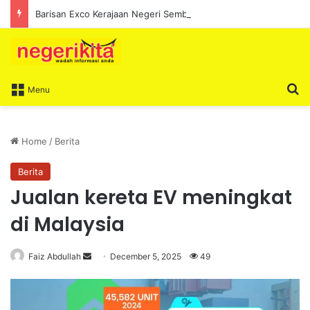
Barisan Exco Kerajaan Negeri Sembilan Yang Baharu Dijangka Angkat Sumpah Di Istana Seri Menanti Esok
S
Menu
Home
/
Berita
Berita
Jualan kereta EV meningkat
di Malaysia
Faiz Abdullah
S
December 5, 2025
49
e
n
d