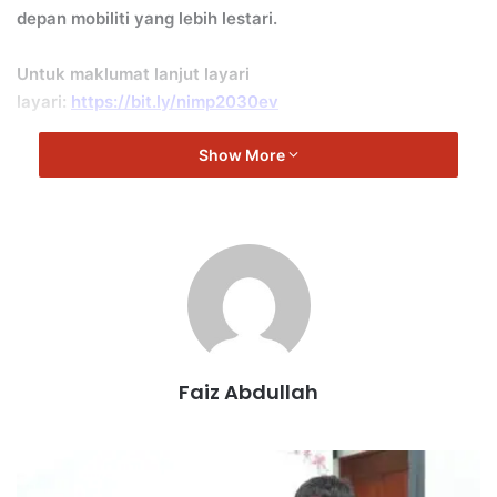
depan mobiliti yang lebih lestari.
Untuk maklumat lanjut layari
layari:
https://bit.ly/nimp2030ev
Show More
Faiz Abdullah
T
e