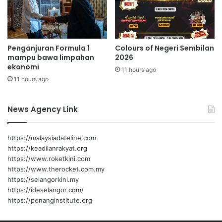
b
e
r
j
Penganjuran Formula 1
Colours of Negeri Sembilan
i
mampu bawa limpahan
2026
w
ekonomi
11 hours ago
a
11 hours ago
,
b
e
News Agency Link
n
t
u
https://malaysiadateline.com
k
https://keadilanrakyat.org
p
https://www.roketkini.com
e
https://www.therocket.com.my
l
https://selangorkini.my
a
https://ideselangor.com/
j
https://penanginstitute.org
a
r