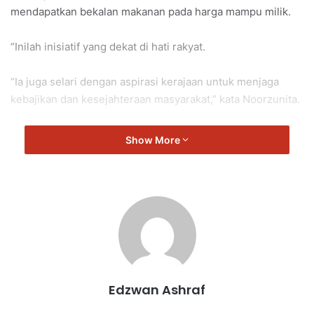
mendapatkan bekalan makanan pada harga mampu milik.
“Inilah inisiatif yang dekat di hati rakyat.
“Ia juga selari dengan aspirasi kerajaan untuk menjaga
kebajikan dan kesejahteraan masyarakat,” kata Noorzunita.
Noorzunita berkata demikian sewaktu turun Padang bagi
Show More
meninjau suasana Jualan Rahmah di Dewan Taman
Bahagia Delima.
Pilah
Noorzunita
Edzwan Ashraf