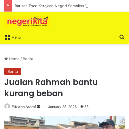
Barisan Exco Kerajaan Negeri Sembilan Yang Baharu Dijangka Angkat Sumpah Di Istana Seri Menanti Esok
S
Menu
Home
/
Berita
Berita
Jualan Rahmah bantu
kurang beban
Edzwan Ashraf
S
January 23, 2026
53
e
n
d