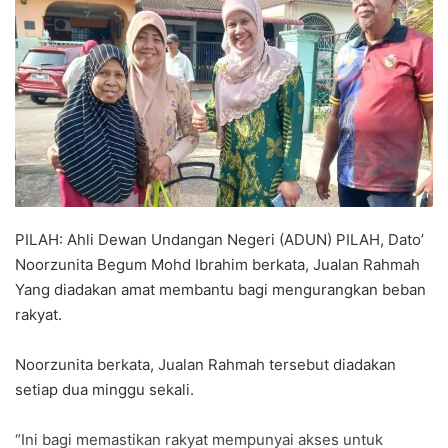
a
n
e
m
a
i
l
PILAH: Ahli Dewan Undangan Negeri (ADUN) PILAH, Dato’
Noorzunita Begum Mohd Ibrahim berkata, Jualan Rahmah
Yang diadakan amat membantu bagi mengurangkan beban
rakyat.
Noorzunita berkata, Jualan Rahmah tersebut diadakan
setiap dua minggu sekali.
“Ini bagi memastikan rakyat mempunyai akses untuk