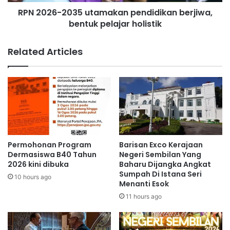
2
e
RPN 2026-2035 utamakan pendidikan berjiwa,
0
r
bentuk pelajar holistik
3
s
5
i
u
Related Articles
h
t
k
a
a
m
n
a
p
k
o
a
k
n
o
p
k
e
Permohonan Program
Barisan Exco Kerajaan
t
n
Dermasiswa B40 Tahun
Negeri Sembilan Yang
u
d
2026 kini dibuka
Baharu Dijangka Angkat
m
Sumpah Di Istana Seri
i
10 hours ago
Menanti Esok
b
d
a
i
11 hours ago
n
k
g
a
n