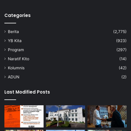
h
o
Categories
l
i
s
Berita
(2,775)
t
i
YB Kita
(923)
k
Program
(297)
Naratif Kito
(14)
Kolumnis
(42)
ADUN
(2)
Last Modified Posts