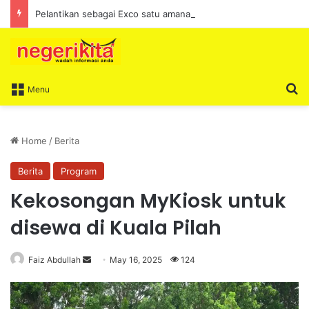
Pelantikan sebagai Exco satu amanah besar – Siow Kong Choon
S
Menu
Home
/
Berita
Berita
Program
Kekosongan MyKiosk untuk
disewa di Kuala Pilah
Faiz Abdullah
S
May 16, 2025
124
e
n