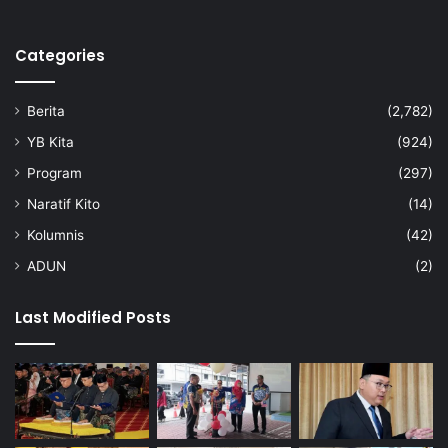
r
l
Categories
a
n
g
Berita
(2,782)
R
M
YB Kita
(924)
8
Program
(297)
5
0
Naratif Kito
(14)
,
Kolumnis
(42)
0
0
ADUN
(2)
0
Last Modified Posts