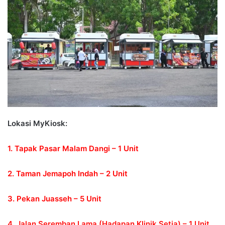
d
a
n
e
m
a
i
l
Lokasi MyKiosk:
1. Tapak Pasar Malam Dangi – 1 Unit
2. Taman Jemapoh Indah – 2 Unit
3. Pekan Juasseh – 5 Unit
4. Jalan Seremban Lama (Hadapan Klinik Setia) – 1 Unit