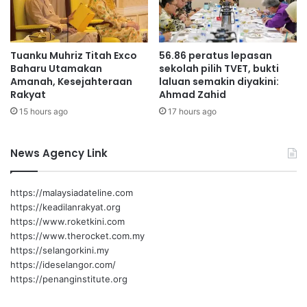
a
I
n
Tuanku Muhriz Titah Exco
56.86 peratus lepasan
s
Baharu Utamakan
sekolah pilih TVET, bukti
e
Amanah, Kesejahteraan
laluan semakin diyakini:
n
Rakyat
Ahmad Zahid
t
15 hours ago
17 hours ago
i
f
S
News Agency Link
i
s
w
https://malaysiadateline.com
a
https://keadilanrakyat.org
z
https://www.roketkini.com
a
https://www.therocket.com.my
h
https://selangorkini.my
C
https://ideselangor.com/
e
https://penanginstitute.org
m
e