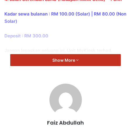
Kadar sewa bulanan : RM 100.00 (Solar) | RM 80.00 (Non
Solar)
Deposit : RM 300.00
Jangan lepaskan peluang ini. Unit MyKiosk terhad.
Show More
Sebarang pertanyaan lanjut boleh menghubungi
Bahagian Pelesenan dan Kesihatan Awam, Majlis Daerah
Kuala Pilah di talian 06-482 1280.
Faiz Abdullah