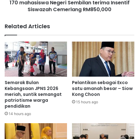
170 mahasiswa Negeri Sembilan terima Insentif
a
s
b
Siswazah Cemerlang RM850,000
w
k
a
a
N
Related Articles
n
e
a
g
n
e
j
r
i
i
n
S
g
e
t
m
e
b
Semarak Bulan
Pelantikan sebagai Exco
r
i
Kebangsaan JPNS 2026
satu amanah besar – Siow
b
l
meriah, suntik semangat
Kong Choon
i
patriotisme warga
a
15 hours ago
pendidikan
a
n
r
t
14 hours ago
e
r
i
m