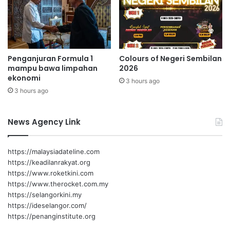
t
r
i
H
a
Penganjuran Formula 1
Colours of Negeri Sembilan
l
mampu bawa limpahan
2026
a
ekonomi
3 hours ago
l
3 hours ago
News Agency Link
https://malaysiadateline.com
https://keadilanrakyat.org
https://www.roketkini.com
https://www.therocket.com.my
https://selangorkini.my
https://ideselangor.com/
https://penanginstitute.org