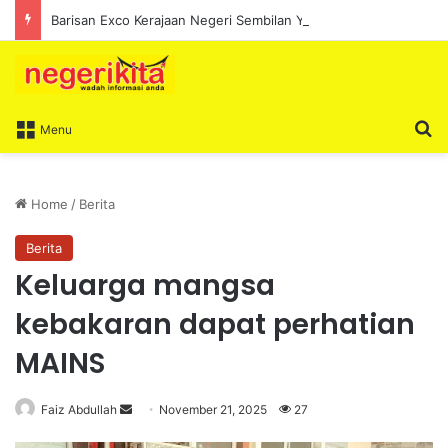
Barisan Exco Kerajaan Negeri Sembilan Yang Baharu Dijangka Angkat Sumpah Di Istana Seri Menanti Esok
S
Menu
Home
/
Berita
Berita
Keluarga mangsa
kebakaran dapat perhatian
MAINS
Faiz Abdullah
S
November 21, 2025
27
e