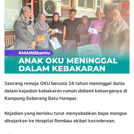
n
d
a
n
e
m
a
i
l
Seorang remaja OKU berusia 24 tahun meninggal dunia
dalam kejadian kebakaran rumah didiami keluarganya di
Kampung Seberang Batu Hampar.
Kejadian yang berlaku turut menyebabkan bapa mangsa
dikejarkan ke Hospital Rembau akibat kecederaan.