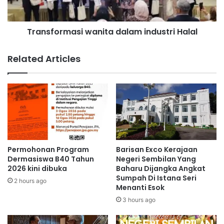
3
r
b
m
a
Transformasi wanita dalam industri Halal
a
k
s
a
i
Related Articles
l
w
r
a
a
n
i
i
3
t
,
a
6
d
3
a
1
l
Permohonan Program
Barisan Exco Kerajaan
g
a
Dermasiswa B40 Tahun
Negeri Sembilan Yang
r
m
2026 kini dibuka
Baharu Dijangka Angkat
a
Sumpah Di Istana Seri
i
2 hours ago
Menanti Esok
d
n
u
d
3 hours ago
a
u
n
s