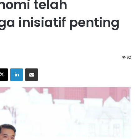
nomi telah
a inisiatif penting
92
X
LinkedIn
Share via Email