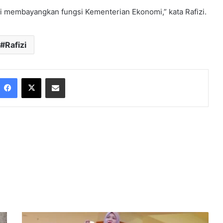
ini membayangkan fungsi Kementerian Ekonomi,” kata Rafizi.
Rafizi
Facebook
X
Share via Email
T