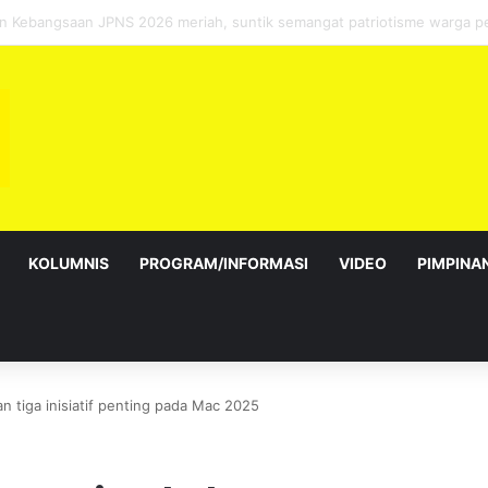
ebagai Exco satu amanah besar – Siow Kong Choon
KOLUMNIS
PROGRAM/INFORMASI
VIDEO
PIMPINA
 tiga inisiatif penting pada Mac 2025