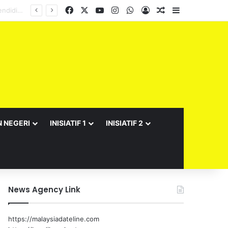
Facebook
X
YouTube
Instagram
WhatsApp
Log In
Random Article
Sidebar
N NEGERI
INISIATIF 1
INISIATIF 2
News Agency Link
https://malaysiadateline.com