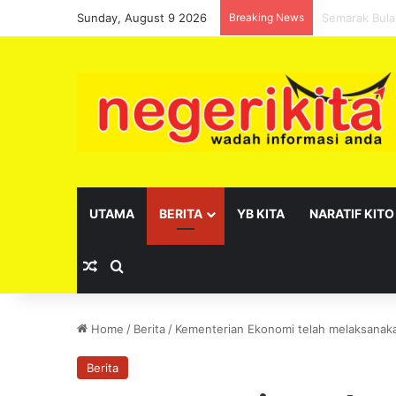
Sunday, August 9 2026
Breaking News
Pelantikan s
UTAMA
BERITA
YB KITA
NARATIF KITO
Random Article
Search for
Home
/
Berita
/
Kementerian Ekonomi telah melaksanakan
Berita