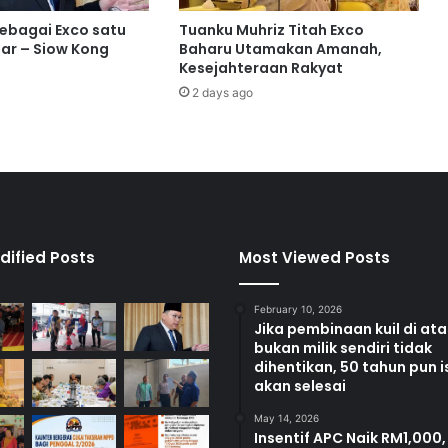
2
5
sebagai Exco satu
Tuanku Muhriz Titah Exco
:
ar – Siow Kong
Baharu Utamakan Amanah,
‘
Kesejahteraan Rakyat
G
2 days ago
u
r
u
P
e
m
a
c
dified Posts
Most Viewed Posts
u
R
February 10, 2026
e
Jika pembinaan kuil di at
f
bukan milik sendiri tidak
o
dihentikan, 50 tahun pun i
r
akan selesai
m
May 14, 2026
a
Insentif APC Naik RM1,000,
s