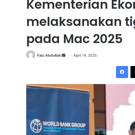
Kementerian Eko
melaksanakan tig
pada Mac 2025
Faiz Abdullah
S
April 14, 2025
e
Facebook
n
d
a
n
e
m
a
i
l