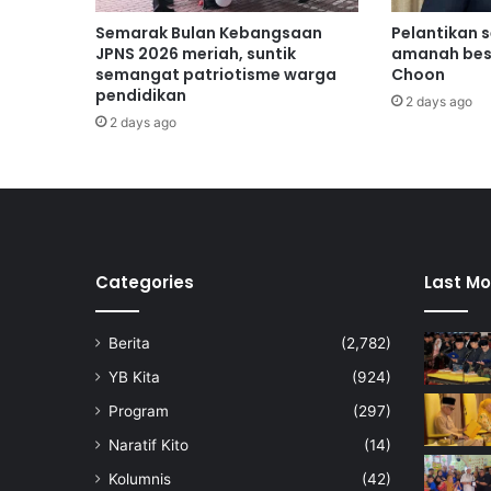
k
a
Semarak Bulan Kebangsaan
Pelantikan 
n
JPNS 2026 meriah, suntik
amanah bes
e
semangat patriotisme warga
Choon
pendidikan
k
2 days ago
o
2 days ago
n
o
m
i
d
i
g
Categories
Last Mo
i
t
Berita
(2,782)
a
l
YB Kita
(924)
n
Program
(297)
e
g
Naratif Kito
(14)
a
Kolumnis
(42)
r