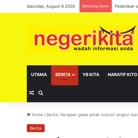
Saturday, August 8 2026
Breaking News
Pelantikan 
UTAMA
BERITA
YB KITA
NARATIF KITO
Random Article
Search for
Home
/
Berita
/
Kerajaan galak pihak industri angkut bara
Berita