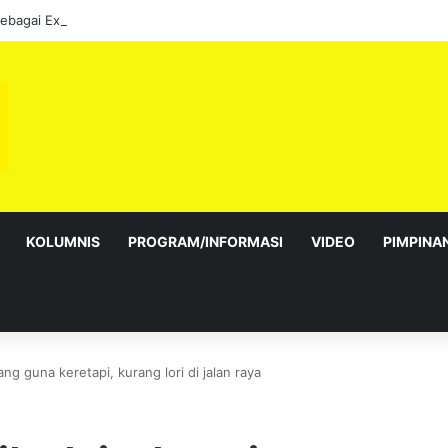
sebagai Exco satu amanah besar – Siow Kong Choon
KOLUMNIS
PROGRAM/INFORMASI
VIDEO
PIMPINA
ng guna keretapi, kurang lori di jalan raya