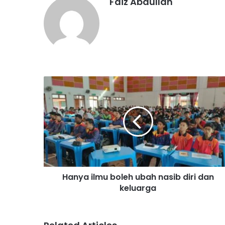
Faiz Abdullah
H
a
n
y
a
i
l
m
u
Hanya ilmu boleh ubah nasib diri dan
b
keluarga
o
l
e
h