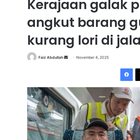
Kerajaan galak p
angkut barang g
kurang lori di jal
Faiz Abdullah
S
November 4, 2025
e
Facebook
n
d
a
n
e
m
a
i
l