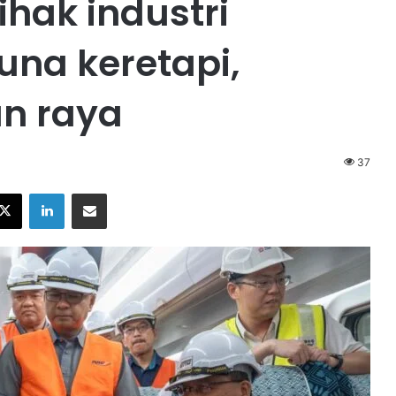
ihak industri
una keretapi,
an raya
37
X
LinkedIn
Share via Email