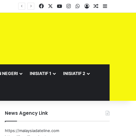
Facebook
X
YouTube
Instagram
WhatsApp
Log In
Random Article
Sidebar
N NEGERI
INISIATIF 1
INISIATIF 2
News Agency Link
https://malaysiadateline.com