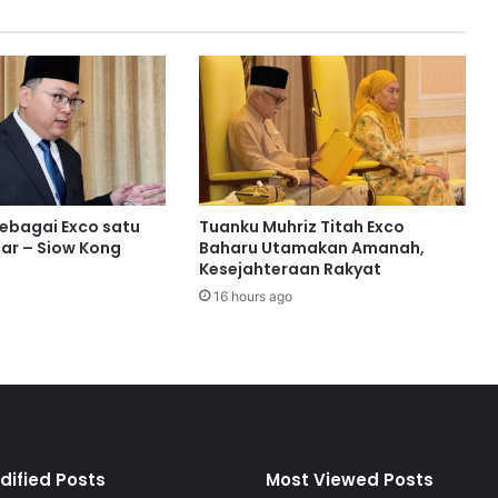
t
d
e
n
g
a
n
h
a
t
sebagai Exco satu
Tuanku Muhriz Titah Exco
i
ar – Siow Kong
Baharu Utamakan Amanah,
d
Kesejahteraan Rakyat
a
16 hours ago
n
j
i
w
a
s
a
y
dified Posts
Most Viewed Posts