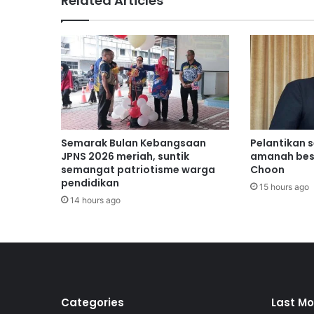
Related Articles
u
b
a
h
n
a
s
i
b
d
Semarak Bulan Kebangsaan
Pelantikan 
i
JPNS 2026 meriah, suntik
amanah bes
r
semangat patriotisme warga
Choon
pendidikan
i
15 hours ago
d
14 hours ago
a
n
k
e
l
u
a
Categories
Last Mo