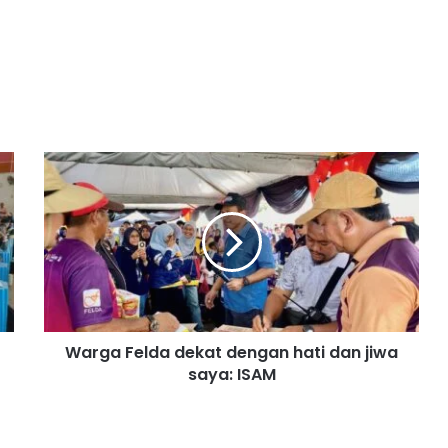
W
a
r
g
a
F
e
l
d
Warga Felda dekat dengan hati dan jiwa
a
saya: ISAM
d
e
k
a