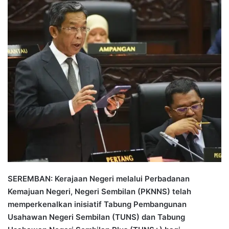
n
d
a
n
e
m
a
i
l
SEREMBAN: Kerajaan Negeri melalui Perbadanan
Kemajuan Negeri, Negeri Sembilan (PKNNS) telah
memperkenalkan inisiatif Tabung Pembangunan
Usahawan Negeri Sembilan (TUNS) dan Tabung