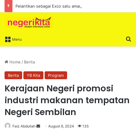
Pelantikan sebagai Exco satu amanah besar – Siow Kong Choon
S
Menu
Home
/
Berita
Berita
YB Kita
Program
Kerajaan Negeri promosi
industri makanan tempatan
Negeri Sembilan
Faiz Abdullah
S
August 6, 2024
135
e