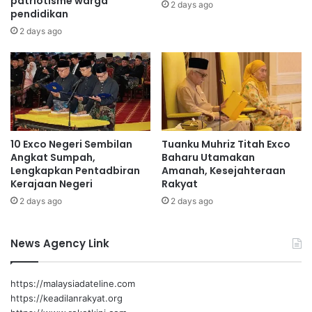
patriotisme warga
2 days ago
pendidikan
a
k
m
a
2 days ago
S
n
e
k
m
e
u
m
l
a
a
h
i
10 Exco Negeri Sembilan
Tuanku Muhriz Titah Exco
r
Angkat Sumpah,
Baharu Utamakan
a
Lengkapkan Pentadbiran
Amanah, Kesejahteraan
n
Kerajaan Negeri
Rakyat
i
2 days ago
2 days ago
n
d
u
News Agency Link
s
t
r
https://malaysiadateline.com
i
https://keadilanrakyat.org
p