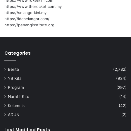
https://www.roketkini.com
e
https://www.therocket.com.my
m
https://selangorkini.my
b
https://ideselangor.com/
i
https://penanginstitute.org
n
a
a
n
Categories
d
i
N
Berita
(2,782)
e
g
YB Kita
(924)
e
Program
(297)
r
i
Naratif Kito
(14)
S
Kolumnis
(42)
e
m
ADUN
(2)
b
i
Last Modified Posts