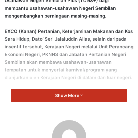
Usahawan Negeri Sembilan Plus (TUNS+) bagi
membantu usahawan-usahawan Negeri Sembilan
mengembangkan perniagaan masing-masing.
EXCO (Kanan) Pertanian, Keterjaminan Makanan dan Kos
Sara Hidup, Dato’ Seri Jalaluddin Alias, selain daripada
insentif tersebut, Kerajaan Negeri melalui Unit Perancang
Ekonomi Negeri, PKNNS dan Jabatan Pertanian Negeri
Sembilan akan membawa usahawan-usahawan
tempatan untuk menyertai karnival/program yang
dianjurkan oleh Kerajaan Negeri di dalam dan luar negeri.
“Lembaga Pelancongan Negeri Sembilan (LPNS) sentiasa
Show More
mempromosikan industri makanan tempatan Negeri
Sembilan melalui Segmen Gastronomi di setiap daerah.
“Kerajaan Negeri telah mewujudkan pusat pengumpulan,
pemprosesan dan pembungkusan yang tertumpu di