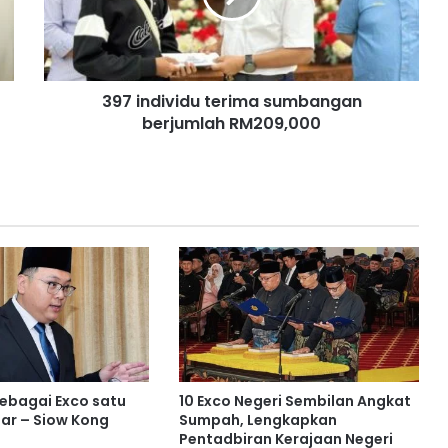
d
i
v
i
397 individu terima sumbangan
d
berjumlah RM209,000
u
t
e
r
i
m
a
s
u
m
b
a
n
g
sebagai Exco satu
10 Exco Negeri Sembilan Angkat
a
ar – Siow Kong
Sumpah, Lengkapkan
n
Pentadbiran Kerajaan Negeri