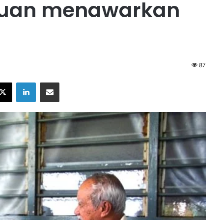
duan menawarkan
87
X
LinkedIn
Share via Email