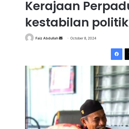
Kerajaan Perpa
kestabilan politik
Faiz Abdullah
S
October 8, 2024
e
Facebook
n
d
a
n
e
m
a
i
l