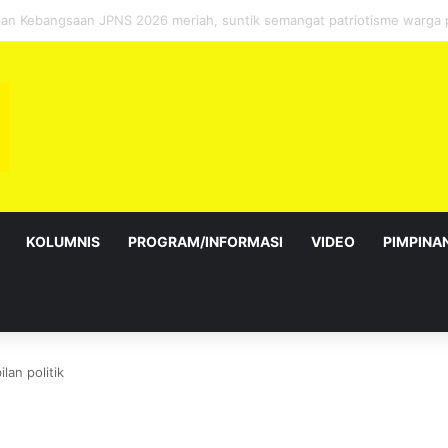
sebagai Exco satu amanah besar – Siow Kong Choon
KOLUMNIS
PROGRAM/INFORMASI
VIDEO
PIMPINA
an politik