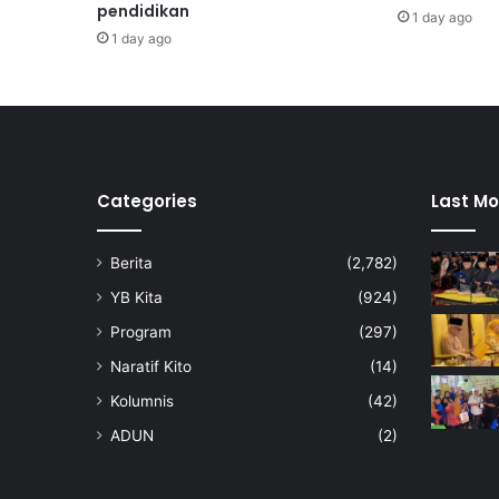
pendidikan
h
1 day ago
p
1 day ago
e
r
o
l
e
h
i
Categories
Last Mo
k
e
Berita
(2,782)
p
u
YB Kita
(924)
t
Program
(297)
u
s
Naratif Kito
(14)
a
Kolumnis
(42)
n
ADUN
(2)