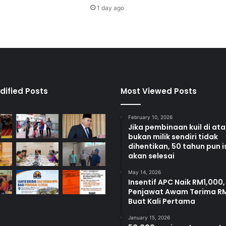
b
1 day ago
e
r
j
u
m
l
a
h
dified Posts
Most Viewed Posts
R
M
February 10, 2026
2
Jika pembinaan kuil di at
0
bukan milik sendiri tidak
9
dihentikan, 50 tahun pun i
,
akan selesai
0
May 14, 2026
0
Insentif APC Naik RM1,000,
0
Penjawat Awam Terima R
Buat Kali Pertama
January 15, 2026