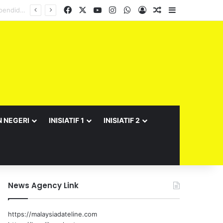
Facebook
X
YouTube
Instagram
WhatsApp
Log In
Random Article
Sidebar
N NEGERI
INISIATIF 1
INISIATIF 2
News Agency Link
https://malaysiadateline.com