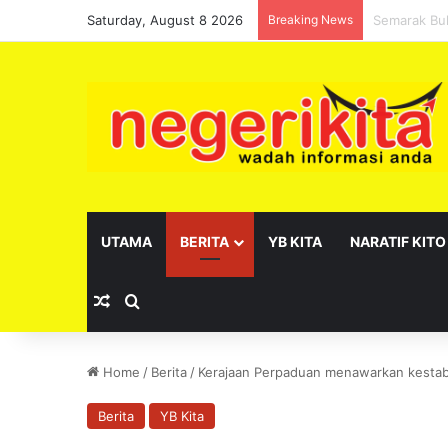
Saturday, August 8 2026
Breaking News
Pelantikan 
UTAMA
BERITA
YB KITA
NARATIF KITO
Random Article
Search for
Home
/
Berita
/
Kerajaan Perpaduan menawarkan kestabil
Berita
YB Kita