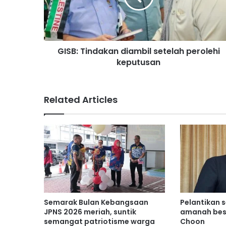
T
i
n
d
GISB: Tindakan diambil setelah perolehi
a
keputusan
k
a
n
d
Related Articles
i
a
m
b
i
l
s
e
t
e
Semarak Bulan Kebangsaan
Pelantikan 
l
JPNS 2026 meriah, suntik
amanah bes
a
semangat patriotisme warga
Choon