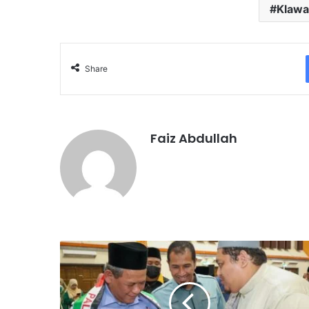
Klaw
Share
Faiz Abdullah
G
I
S
B
: