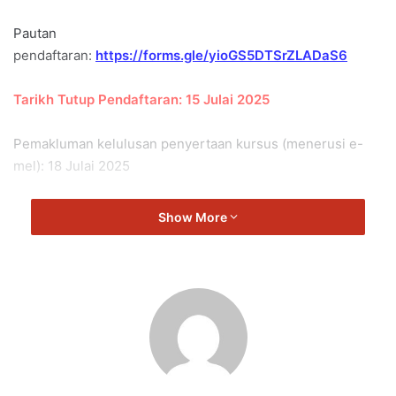
Pautan
pendaftaran:
https://forms.gle/yioGS5DTSrZLADaS6
Tarikh Tutup Pendaftaran: 15 Julai 2025
Pemakluman kelulusan penyertaan kursus (menerusi e-
mel): 18 Julai 2025
Syarat-syarat kelayakan:
Show More
– Calon mestilah pemegang Sijil Kursus Kejurulatihan
Penjaga Gol Diploma ‘B’ atau Tahap 2 AFC/FAM
– Calon mestilah pemegang Sijil Kursus Kejurulatihan
Diploma ‘B’ AFC/FAM
– Calon mestilah aktif melatih di dalam Liga Super, Piala