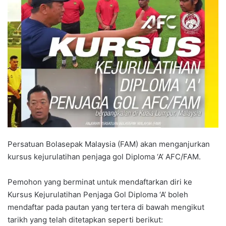
a
n
e
m
a
i
l
Persatuan Bolasepak Malaysia (FAM) akan menganjurkan
kursus kejurulatihan penjaga gol Diploma ‘A’ AFC/FAM.
Pemohon yang berminat untuk mendaftarkan diri ke
Kursus Kejurulatihan Penjaga Gol Diploma ‘A’ boleh
mendaftar pada pautan yang tertera di bawah mengikut
tarikh yang telah ditetapkan seperti berikut: