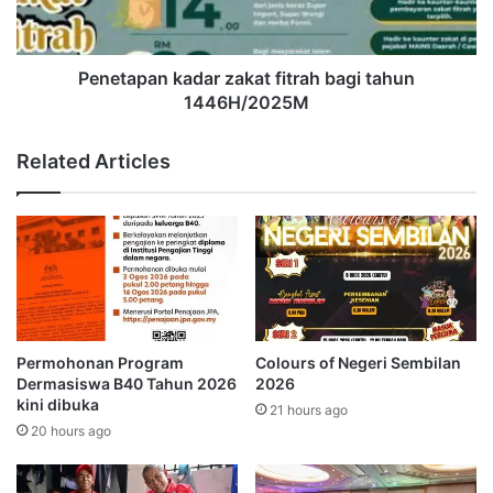
i
p
h
a
b
n
u
k
Penetapan kadar zakat fitrah bagi tahun
b
a
1446H/2025M
u
d
r
a
Related Articles
l
r
a
z
m
a
b
k
u
a
k
t
k
f
e
i
p
t
Permohonan Program
Colours of Negeri Sembilan
a
r
Dermasiswa B40 Tahun 2026
2026
d
a
kini dibuka
21 hours ago
a
h
20 hours ago
5
b
0
a
0
g