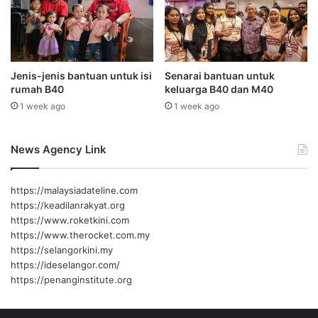
o
i
r
t
a
a
n
h
g
u
Jenis-jenis bantuan untuk isi
Senarai bantuan untuk
rumah B40
keluarga B40 dan M40
n
1
1 week ago
1 week ago
4
4
News Agency Link
6
H
/
https://malaysiadateline.com
2
https://keadilanrakyat.org
0
https://www.roketkini.com
2
https://www.therocket.com.my
5
https://selangorkini.my
M
https://ideselangor.com/
https://penanginstitute.org