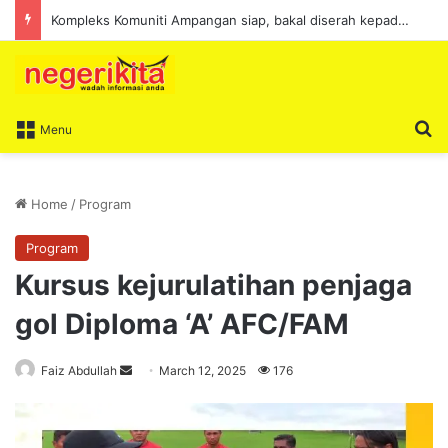
Kompleks Komuniti Ampangan siap, bakal diserah kepada ICU untuk tindakan selanjutnya
S
Menu
Home
/
Program
Program
Kursus kejurulatihan penjaga
gol Diploma ‘A’ AFC/FAM
Faiz Abdullah
S
March 12, 2025
176
e
n
d