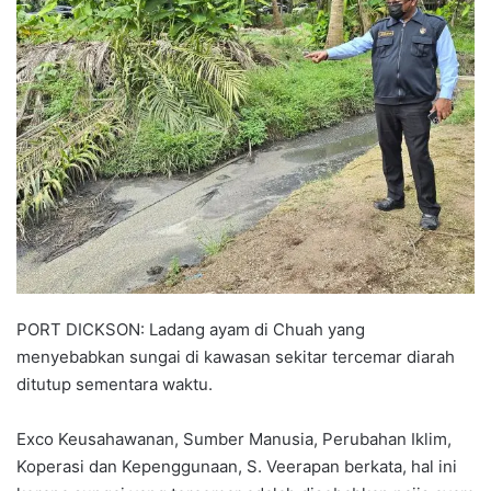
a
n
e
m
a
i
l
PORT DICKSON: Ladang ayam di Chuah yang
menyebabkan sungai di kawasan sekitar tercemar diarah
ditutup sementara waktu.
Exco Keusahawanan, Sumber Manusia, Perubahan Iklim,
Koperasi dan Kepenggunaan, S. Veerapan berkata, hal ini