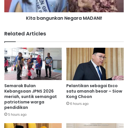
b
g
u
u
Kita bangunkan Negara MADANI!
k
n
a
k
d
a
Related Articles
i
n
S
N
e
e
n
g
a
a
w
r
a
a
n
M
g
A
Semarak Bulan
Pelantikan sebagai Exco
D
Kebangsaan JPNS 2026
satu amanah besar – Siow
A
meriah, suntik semangat
Kong Choon
patriotisme warga
N
6 hours ago
pendidikan
I
!
5 hours ago