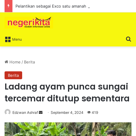
Pelantikan sebagai Exco satu amanah besar – Siow Kong Choon
S
Menu
Home
/
Berita
Berita
Ladang ayam punca sungai
tercemar ditutup sementara
Edzwan Ashraf
S
September 4, 2024
419
e
n
d