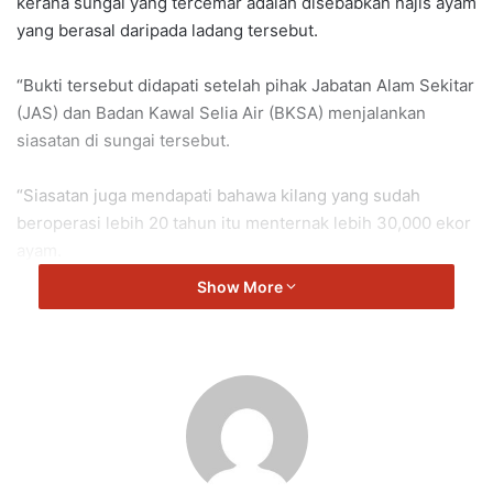
kerana sungai yang tercemar adalah disebabkan najis ayam
yang berasal daripada ladang tersebut.
“Bukti tersebut didapati setelah pihak Jabatan Alam Sekitar
(JAS) dan Badan Kawal Selia Air (BKSA) menjalankan
siasatan di sungai tersebut.
“Siasatan juga mendapati bahawa kilang yang sudah
beroperasi lebih 20 tahun itu menternak lebih 30,000 ekor
ayam.
Show More
“Laporan polis telah dibuat oleh BKSA berkaitan isu
pencemaran air sungai yang boleh menjejaskan kesihatan
penduduk sekitar.
“Saya juga dalam masa sama, turut melihat bahawa air yang
berasal daripada reban ayam itu berwarna hitam mengalir
terus ke dalam longkang dan disalurkan ke dalam parit