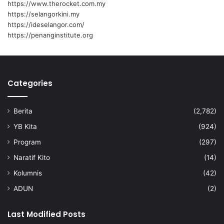
https://www.therocket.com.my
https://selangorkini.my
https://ideselangor.com/
https://penanginstitute.org
Categories
Berita
(2,782)
YB Kita
(924)
Program
(297)
Naratif Kito
(14)
Kolumnis
(42)
ADUN
(2)
Last Modified Posts