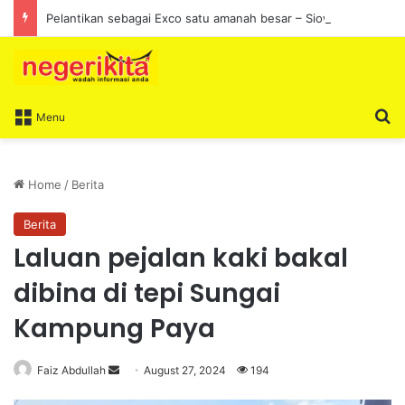
Pelantikan sebagai Exco satu amanah besar – Siow Kong Choon
S
Menu
Home
/
Berita
Berita
Laluan pejalan kaki bakal
dibina di tepi Sungai
Kampung Paya
Faiz Abdullah
S
August 27, 2024
194
e