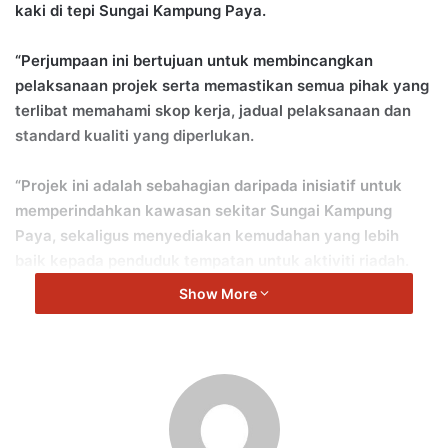
kaki di tepi Sungai Kampung Paya.
“Perjumpaan ini bertujuan untuk membincangkan
pelaksanaan projek serta memastikan semua pihak yang
terlibat memahami skop kerja, jadual pelaksanaan dan
standard kualiti yang diperlukan.
“Projek ini adalah sebahagian daripada inisiatif untuk
memperindahkan kawasan sekitar Sungai Kampung
Paya, sekaligus menyediakan kemudahan yang lebih
baik kepada penduduk tempatan untuk aktiviti riadah.
Show More
“Dalam perjumpaan ini, beberapa isu penting telah
dibincangkan, termasuk langkah-langkah untuk
memastikan keselamatan pekerja dan orang awam
sepanjang tempoh pembinaan, serta pemantauan kualiti
kerja yang berterusan bagi memastikan hasil yang
terbaik,” ujar Rajasekaran.