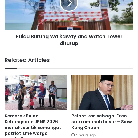
a
u
h
B
a
u
n
r
s
u
e
Pulau Burung Walkaway and Watch Tower
n
m
ditutup
g
e
W
n
a
Related Articles
t
l
a
k
r
a
a
w
d
a
i
y
b
a
u
n
k
d
Semarak Bulan
Pelantikan sebagai Exco
a
W
Kebangsaan JPNS 2026
satu amanah besar – Siow
d
a
meriah, suntik semangat
Kong Choon
i
patriotisme warga
t
4 hours ago