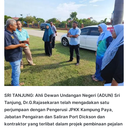
n
d
a
n
e
m
a
i
l
SRI TANJUNG: Ahli Dewan Undangan Negeri (ADUN) Sri
Tanjung, Dr.G.Rajasekaran telah mengadakan satu
perjumpaan dengan Pengerusi JPKK Kampung Paya,
Jabatan Pengairan dan Saliran Port Dickson dan
kontraktor yang terlibat dalam projek pembinaan pejalan