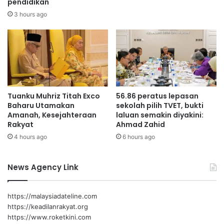
pendidikan
P
c
o
h
3 hours ago
r
T
t
o
D
w
i
e
c
r
k
d
s
i
Tuanku Muhriz Titah Exco
56.86 peratus lepasan
o
t
Baharu Utamakan
sekolah pilih TVET, bukti
n
u
Amanah, Kesejahteraan
laluan semakin diyakini:
t
Rakyat
Ahmad Zahid
u
4 hours ago
6 hours ago
p
News Agency Link
https://malaysiadateline.com
https://keadilanrakyat.org
https://www.roketkini.com