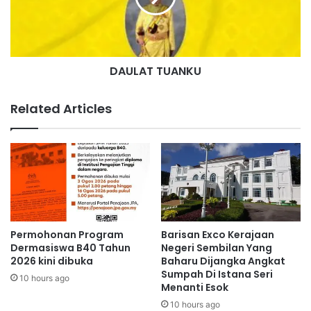
m
T
b
T
i
U
l
A
a
DAULAT TUANKU
N
n
K
t
U
Related Articles
e
r
i
m
a
b
a
n
t
Permohonan Program
Barisan Exco Kerajaan
u
Dermasiswa B40 Tahun
Negeri Sembilan Yang
a
2026 kini dibuka
Baharu Dijangka Angkat
n
Sumpah Di Istana Seri
10 hours ago
Menanti Esok
L
K
10 hours ago