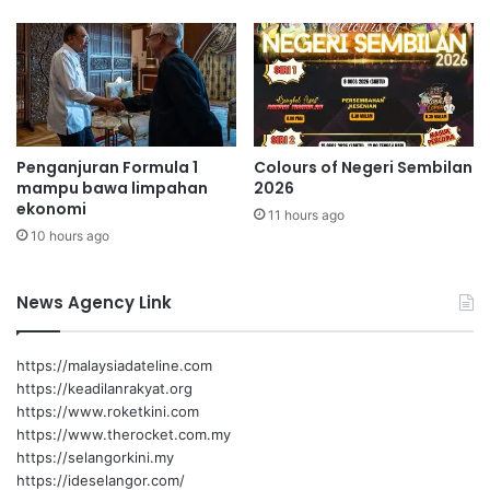
I
M
Penganjuran Formula 1
Colours of Negeri Sembilan
mampu bawa limpahan
2026
ekonomi
11 hours ago
10 hours ago
News Agency Link
https://malaysiadateline.com
https://keadilanrakyat.org
https://www.roketkini.com
https://www.therocket.com.my
https://selangorkini.my
https://ideselangor.com/