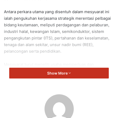
Antara perkara utama yang disentuh dalam mesyuarat ini
ialah pengukuhan kerjasama strategik merentasi pelbagai
bidang keutamaan, meliputi perdagangan dan pelaburan,
industri halal, kewangan Islam, semikonduktor, sistem
pengangkutan pintar (ITS), pertahanan dan keselamatan,
tenaga dan alam sekitar, unsur nadir bumi (REE),
pelancongan serta pendidikan.
Mesyuarat turut meneliti usaha memperluas dan
memperkukuh kerjasama antara Malaysia dan Türkiye
Show More
dalam kerangka serantau serta pelbagai hala, khususnya
melalui ASEAN, D-8 dan Pertubuhan Kerjasama Islam
(OIC), di samping bertukar pandangan mengenai situasi
semasa di Gaza serta perkembangan keselamatan dan
kemanusiaan di Timur Tengah.
Saya menghargai ucapan tahniah yang dizahirkan terhadap