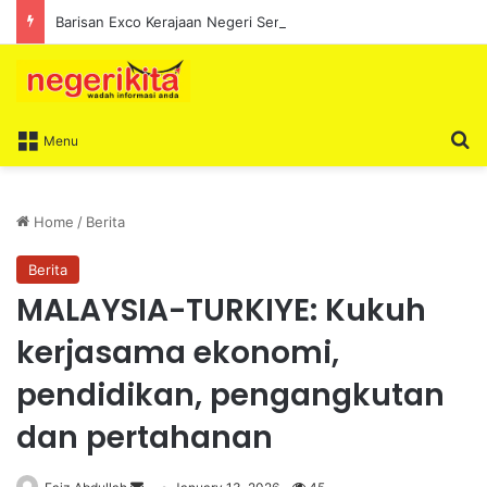
Barisan Exco Kerajaan Negeri Sembilan Yang Baharu Dijangka Angkat Sumpah Di Istana Seri Menanti Esok
S
Menu
Home
/
Berita
Berita
MALAYSIA-TURKIYE: Kukuh
kerjasama ekonomi,
pendidikan, pengangkutan
dan pertahanan