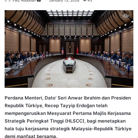
Faiz Abdullah
S
January 13, 2026
45
e
n
d
a
n
e
m
a
i
l
Perdana Menteri, Dato’ Seri Anwar Ibrahim dan Presiden
Republik Türkiye, Recep Tayyip Erdoğan telah
mempengerusikan Mesyuarat Pertama Majlis Kerjasama
Strategik Peringkat Tinggi (HLSCC), bagi menetapkan
hala tuju kerjasama strategik Malaysia-Republik Türkiye
demi manfaat bersama.