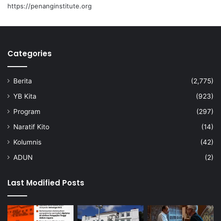
https://penanginstitute.org
Categories
Berita
(2,775)
YB Kita
(923)
Program
(297)
Naratif Kito
(14)
Kolumnis
(42)
ADUN
(2)
Last Modified Posts