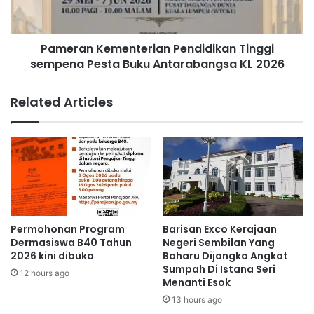
L
n
i
K
g
e
a
Pameran Kementerian Pendidikan Tinggi
m
P
sempena Pesta Buku Antarabangsa KL 2026
e
r
n
e
t
Related Articles
m
e
i
r
e
i
r
a
N
n
e
P
g
e
e
n
r
d
Permohonan Program
Barisan Exco Kerajaan
i
i
Dermasiswa B40 Tahun
Negeri Sembilan Yang
S
d
2026 kini dibuka
Baharu Dijangka Angkat
e
Sumpah Di Istana Seri
i
12 hours ago
Menanti Esok
m
k
b
a
13 hours ago
i
n