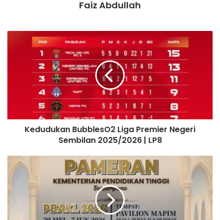
Faiz Abdullah
K
e
d
u
d
u
k
a
n
Kedudukan BubblesO2 Liga Premier Negeri
B
Sembilan 2025/2026 | LP8
u
b
b
P
l
a
e
m
s
e
O
r
2
a