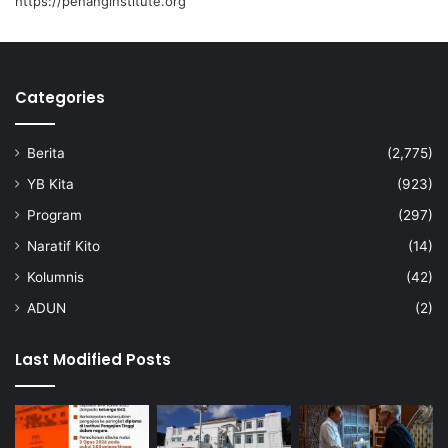
https://penanginstitute.org
u
A
n
t
Categories
a
r
a
Berita
(2,775)
b
a
YB Kita
(923)
n
Program
(297)
g
s
Naratif Kito
(14)
a
Kolumnis
(42)
K
L
ADUN
(2)
2
0
Last Modified Posts
2
6