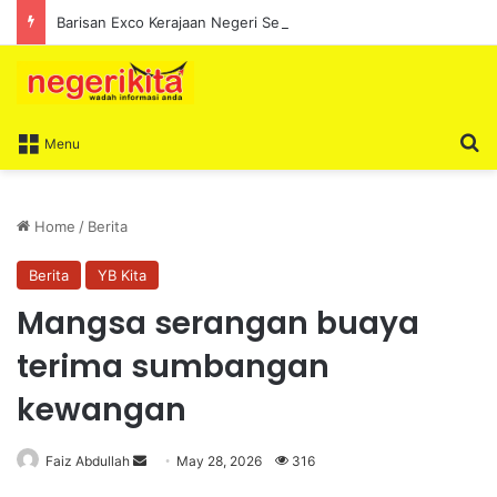
Barisan Exco Kerajaan Negeri Sembilan Yang Baharu Dijangka Angkat Sumpah Di Istana Seri Menanti Esok
S
Menu
Home
/
Berita
Berita
YB Kita
Mangsa serangan buaya
terima sumbangan
kewangan
Faiz Abdullah
S
May 28, 2026
316
e