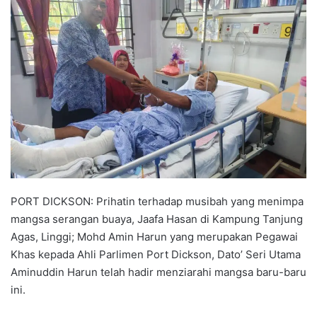
n
d
a
n
e
m
a
i
l
PORT DICKSON: Prihatin terhadap musibah yang menimpa
mangsa serangan buaya, Jaafa Hasan di Kampung Tanjung
Agas, Linggi; Mohd Amin Harun yang merupakan Pegawai
Khas kepada Ahli Parlimen Port Dickson, Dato’ Seri Utama
Aminuddin Harun telah hadir menziarahi mangsa baru-baru
ini.