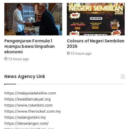
l
T
a
i
n
n
2
g
0
g
2
i
Penganjuran Formula 1
Colours of Negeri Sembilan
5
s
mampu bawa limpahan
2026
/
e
ekonomi
2
13 hours ago
m
13 hours ago
0
p
2
e
6
n
News Agency Link
|
a
L
P
P
e
https://malaysiadateline.com
8
s
https://keadilanrakyat.org
t
https://www.roketkini.com
a
https://www.therocket.com.my
B
https://selangorkini.my
u
https://ideselangor.com/
k