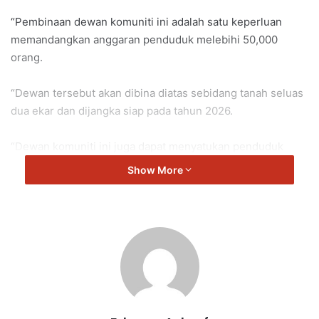
“Pembinaan dewan komuniti ini adalah satu keperluan
memandangkan anggaran penduduk melebihi 50,000
orang.
“Dewan tersebut akan dibina diatas sebidang tanah seluas
dua ekar dan dijangka siap pada tahun 2026.
“Dewan komuniti ini juga dapat menyatukan penduduk
setempat di samping mengeratkan silaturahim.
Show More
“Saya berharap apabila siap sahaja dewan ini, ia dapat
menjadi mercu kejayaan dalam memperkukuhkan
keharmonian dan kemajuan komuniti,” kata Aminuddin.
Aminuddin