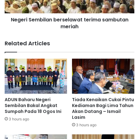
k
e
a
m
p
Negeri Sembilan berselawat terima sambutan
b
,
meriah
i
j
l
i
a
Related Articles
k
n
a
b
t
e
i
r
d
s
a
e
k
l
m
a
a
w
ADUN Baharu Negeri
Tiada Kenaikan Cukai Pintu
h
a
Sembilan Bakal Angkat
Kediaman Bagi Lima Tahun
u
t
Sumpah Pada 18 Ogos Ini
Akan Datang – Ismail
p
Lasim
t
3 hours ago
e
e
3 hours ago
r
r
m
i