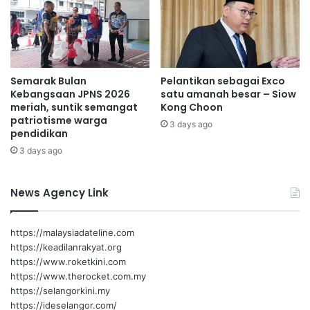
o
m
h
a
o
s
n
a
a
m
Semarak Bulan
Pelantikan sebagai Exco
n
b
Kebangsaan JPNS 2026
satu amanah besar – Siow
g
u
meriah, suntik semangat
Kong Choon
a
t
patriotisme warga
g
3 days ago
a
pendidikan
a
n
3 days ago
l
m
e
r
News Agency Link
i
a
h
https://malaysiadateline.com
https://keadilanrakyat.org
https://www.roketkini.com
https://www.therocket.com.my
https://selangorkini.my
https://ideselangor.com/