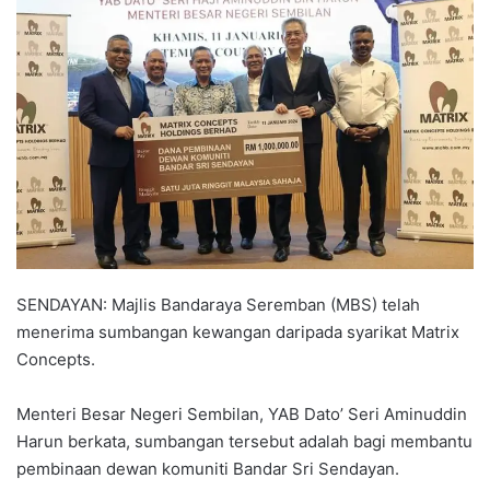
n
d
a
n
e
m
a
i
l
SENDAYAN: Majlis Bandaraya Seremban (MBS) telah
menerima sumbangan kewangan daripada syarikat Matrix
Concepts.
Menteri Besar Negeri Sembilan, YAB Dato’ Seri Aminuddin
Harun berkata, sumbangan tersebut adalah bagi membantu
pembinaan dewan komuniti Bandar Sri Sendayan.