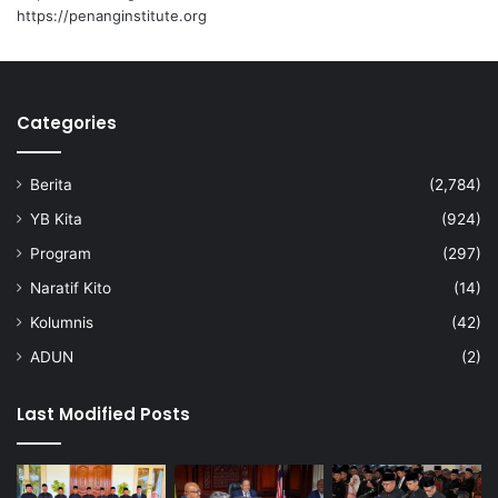
https://penanginstitute.org
Categories
Berita
(2,784)
YB Kita
(924)
Program
(297)
Naratif Kito
(14)
Kolumnis
(42)
ADUN
(2)
Last Modified Posts