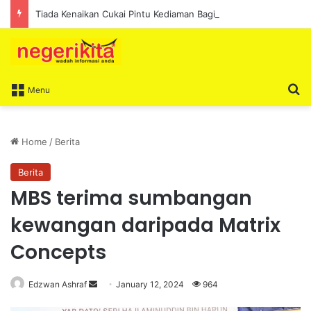
Tiada Kenaikan Cukai Pintu Kediaman Bagi Lima Tahun Akan Datang – Ismail Lasim
S
Menu
Home
/
Berita
Berita
MBS terima sumbangan
kewangan daripada Matrix
Concepts
Edzwan Ashraf
S
January 12, 2024
964
e