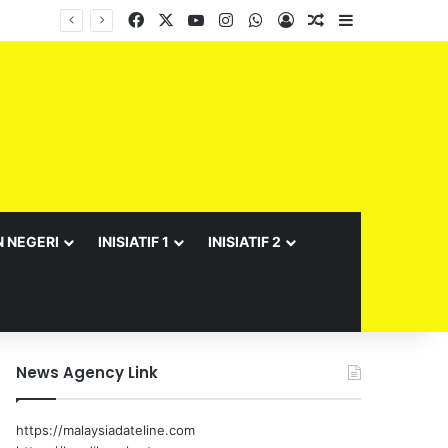
Facebook
X
YouTube
Instagram
WhatsApp
Log In
Random Article
Sidebar
Barisan Exco Kerajaan Negeri Sembilan Yang Baharu Dijangka Angkat Sumpah Di Istana Seri Menanti Esok
N NEGERI
INISIATIF 1
INISIATIF 2
News Agency Link
https://malaysiadateline.com