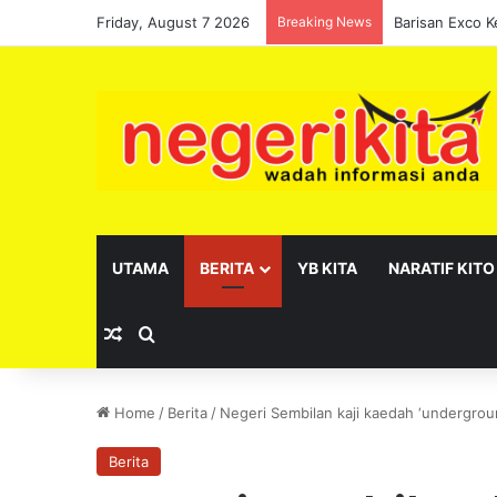
Friday, August 7 2026
Breaking News
UTAMA
BERITA
YB KITA
NARATIF KITO
Random Article
Search for
Home
/
Berita
/
Negeri Sembilan kaji kaedah ‘undergro
Berita