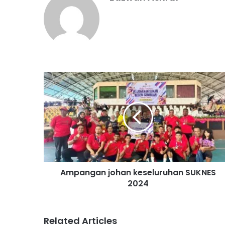
A
m
p
a
n
g
a
n
j
Ampangan johan keseluruhan SUKNES
o
2024
h
a
n
k
Related Articles
e