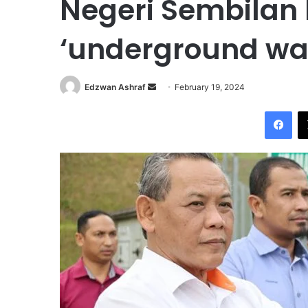
Negeri Sembilan 
‘underground wa
Edzwan Ashraf
S
February 19, 2024
e
Facebook
n
d
a
n
e
m
a
i
l