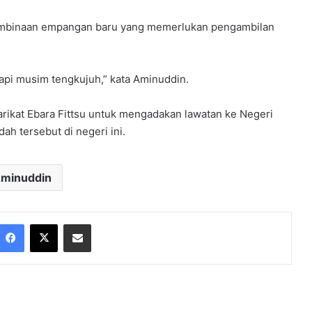
pembinaan empangan baru yang memerlukan pengambilan
api musim tengkujuh,” kata Aminuddin.
arikat Ebara Fittsu untuk mengadakan lawatan ke Negeri
h tersebut di negeri ini.
minuddin
Facebook
X
Share via Email