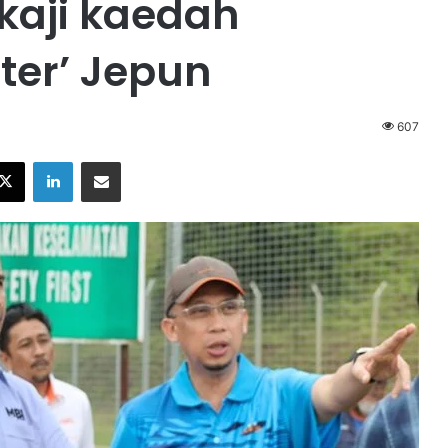
kaji kaedah
ter’ Jepun
607
X
LinkedIn
Share via Email