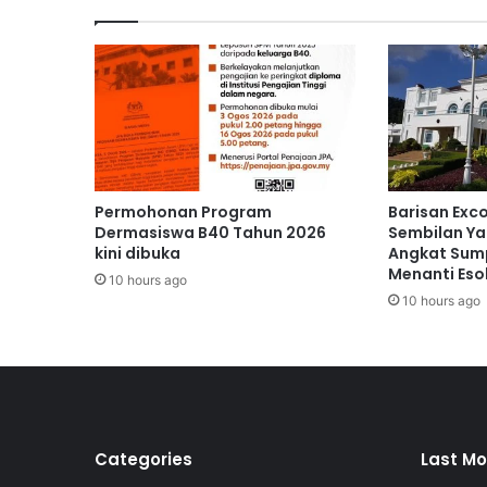
s
e
l
u
r
u
h
a
n
Permohonan Program
Barisan Exc
S
Dermasiswa B40 Tahun 2026
Sembilan Ya
U
kini dibuka
Angkat Sump
Menanti Eso
K
10 hours ago
N
10 hours ago
E
S
2
0
2
4
Categories
Last Mo