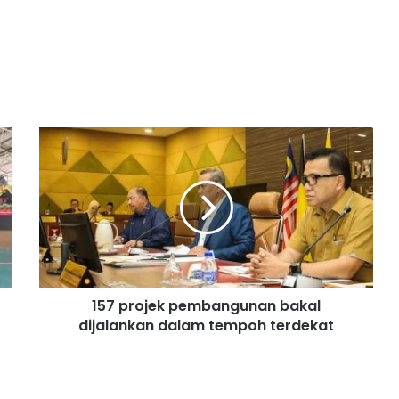
1
5
7
p
r
o
j
e
k
157 projek pembangunan bakal
p
dijalankan dalam tempoh terdekat
e
m
b
a
n