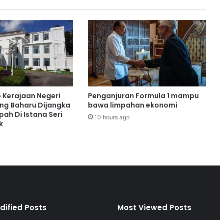
g
u
n
a
n
b
a
k
a
o Kerajaan Negeri
Penganjuran Formula 1 mampu
l
ng Baharu Dijangka
bawa limpahan ekonomi
d
ah Di Istana Seri
10 hours ago
k
i
j
a
l
a
n
k
a
n
dified Posts
Most Viewed Posts
d